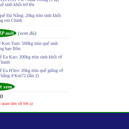
uế sinh khối trở lên
quế Đà Nẵng: 20kg trùn sinh khối
ng em Chinh
IP mới
(
xem đủ
)
ế Kon Tum: 500kg trùn quế sinh
ùng bạn Bôn
 Ea Kao: 200kg trùn sinh khối về
Thanh
 Ea H'leo: 20kg trùn quế giống về
Thắng ở Km72 (lần 2)
t xem
50
 quan tâm rất lớn ạ)