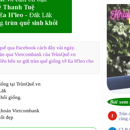
 quế qua Facebook cách đây vài ngày.
oản qua Vietcombank của TrùnQuế.vn
lên bến xe gửi trùn quế giống về Ea H'leo cho
iống tại TrùnQuế.vn
Lăk
khối giống.
Bài xem 
i khoản Vietcombank
Trùn 
tốt đẹp
cùng 
CLB 