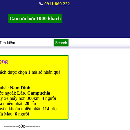
📞
0911.860.222
Cảm ơn hơn 1000 khách
ọng
ách được chọn 1 mã số nhận quà
nhất:
Nam Định
ớc ngoài:
Lào, Campuchia
ạy xe máy hơn 300km:
4
người
a nhiều nhất:
20
tấn
uyển khoản nhiều nhất:
114
triệu
Cà Mau:
6
người
----------o0o----------