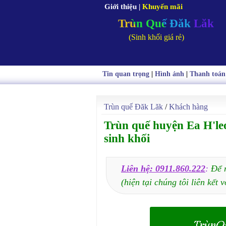
Giới thiệu
|
Khuyến mãi
Trùn Quế Đăk Lăk
(Sinh khối giá rẻ)
Tin quan trọng
|
Hình ảnh
|
Thanh toán
Trùn quế Đăk Lăk
/
Khách hàng
Trùn quế huyện Ea H'le
sinh khối
Liên hệ: 0911.860.222
:
Để 
(hiện tại chúng tôi liên kết v