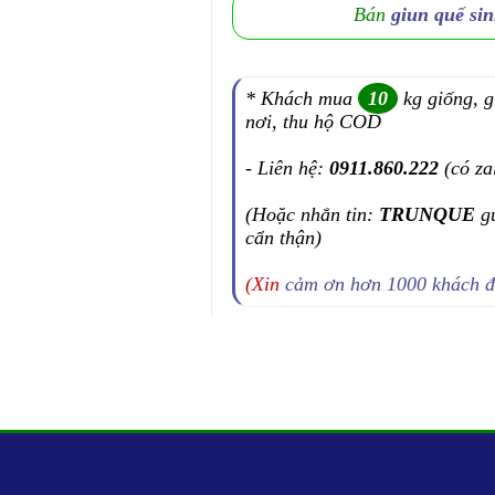
Bán
giun quế sin
* Khách mua
10
kg giống, g
nơi, thu hộ COD
- Liên hệ:
0911.860.222
(có za
(Hoặc nhắn tin:
TRUNQUE
g
cẩn thận)
(Xin
cảm ơn hơn 1000 khách 