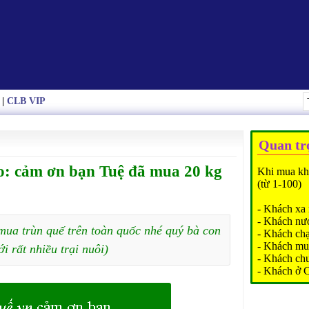
|
CLB VIP
Quan tr
o: cảm ơn bạn Tuệ đã mua 20 kg
Khi mua kh
(từ 1-100)
- Khách xa 
- Khách nư
mua trùn quế trên toàn quốc nhé quý bà con
- Khách ch
- Khách mu
ới rất nhiều trại nuôi)
- Khách ch
- Khách ở 