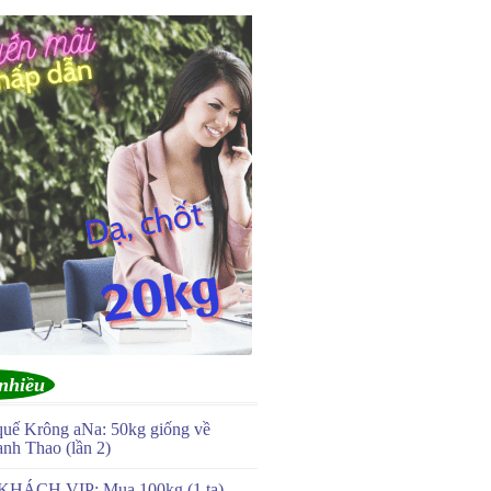
nhiều
quế Krông aNa: 50kg giống về
anh Thao (lần 2)
KHÁCH VIP: Mua 100kg (1 tạ)