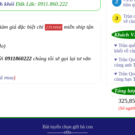
h khối
Đắk Lắk: 0911.860.222
trùn q
Trùn 
về cù
iảm giá đặc biệt chỉ
miễn ship tận
239.000đ
Khách V
lo)
♥
Trùn qu
khối về c
ửi
0911860222
chúng tôi sẽ gọi lại tư vấn
♥
Trùn Quế
cùng anh 
♥
Trùn Quế
đã mua
)
cùng bạn 
Tổng lượ
325,8
(Số người
Bài tuyển chọn gửi bà con
-----------o0o-----------