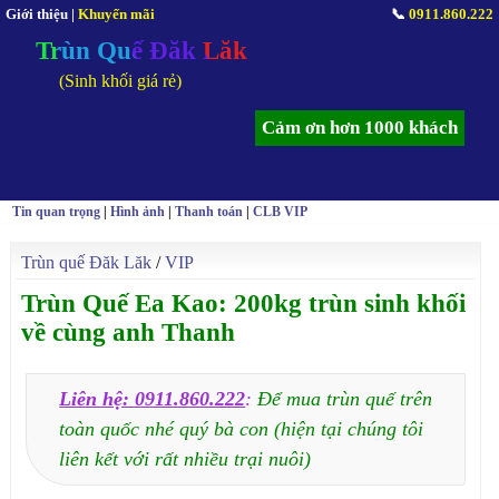
Giới thiệu
|
Khuyến mãi
📞
0911.860.222
Trùn Quế Đăk Lăk
(Sinh khối giá rẻ)
Cảm ơn hơn 1000 khách
Tin quan trọng
|
Hình ảnh
|
Thanh toán
|
CLB VIP
Trùn quế Đăk Lăk
/
VIP
Trùn Quế Ea Kao: 200kg trùn sinh khối
về cùng anh Thanh
Liên hệ: 0911.860.222
:
Để mua trùn quế trên
toàn quốc nhé quý bà con (hiện tại chúng tôi
liên kết với rất nhiều trại nuôi)