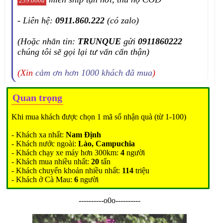
239.000đ
- Liên hệ:
0911.860.222
(có zalo)
(Hoặc nhắn tin:
TRUNQUE
gửi
0911860222
chúng tôi sẽ gọi lại tư vấn cẩn thận)
(Xin
cảm ơn hơn 1000 khách đã mua
)
Quan trọng
Khi mua khách được chọn 1 mã số nhận quà (từ 1-100)
- Khách xa nhất:
Nam Định
- Khách nước ngoài:
Lào, Campuchia
- Khách chạy xe máy hơn 300km:
4
người
- Khách mua nhiều nhất:
20
tấn
- Khách chuyển khoản nhiều nhất:
114
triệu
- Khách ở Cà Mau:
6
người
----------o0o----------