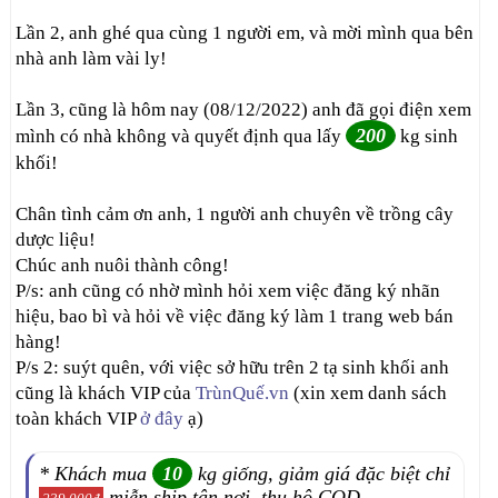
Lần 2, anh ghé qua cùng 1 người em, và mời mình qua bên
nhà anh làm vài ly!
Lần 3, cũng là hôm nay (08/12/2022) anh đã gọi điện xem
200
mình có nhà không và quyết định qua lấy
kg sinh
khối!
Chân tình cảm ơn anh, 1 người anh chuyên về trồng cây
dược liệu!
Chúc anh nuôi thành công!
P/s: anh cũng có nhờ mình hỏi xem việc đăng ký nhãn
hiệu, bao bì và hỏi về việc đăng ký làm 1 trang web bán
hàng!
P/s 2: suýt quên, với việc sở hữu trên 2 tạ sinh khối anh
cũng là khách VIP của
TrùnQuế.vn
(xin xem danh sách
toàn khách VIP
ở đây
ạ)
* Khách mua
10
kg giống, giảm giá đặc biệt chỉ
miễn ship tận nơi, thu hộ COD