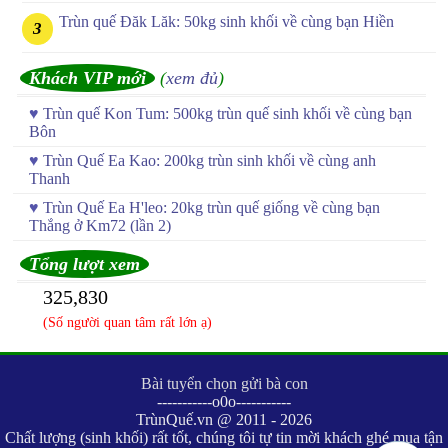
Trùn quế Đăk Lăk: 50kg sinh khối về cùng bạn Hiền
Khách VIP mới
(
xem đủ
)
♥
Trùn quế Kon Tum: 500kg trùn quế sinh khối về cùng bạn
Bôn
♥
Trùn Quế Ea Kao: 200kg trùn sinh khối về cùng anh
Thanh
♥
Trùn Quế Ea H'leo: 20kg trùn quế giống về cùng bạn
Thắng ở Km72 (lần 2)
Tổng lượt xem
325,830
(Số người quan tâm rất lớn ạ)
Bài tuyển chọn gửi bà con
-----------o0o-----------
TrùnQuế.vn @ 2011 - 2026
Chất lượng (sinh khối) rất tốt, chúng tôi tự tin mời khách ghé mua tận