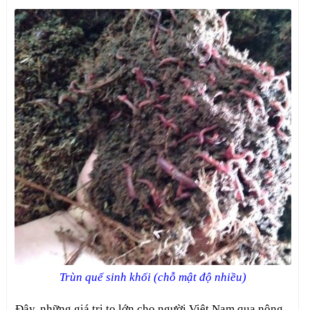
Trùn quế sinh khối (chỗ mật độ nhiều)
..Đây, những giá trị to lớn cho người Việt Nam qua nông