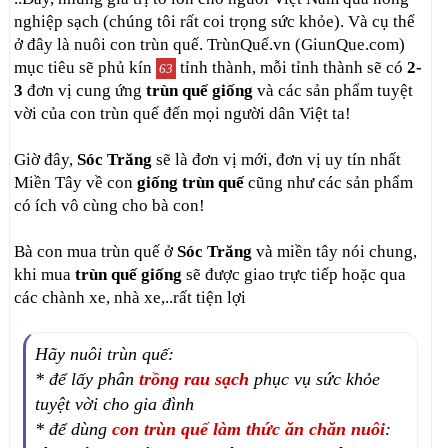
nghiệp sạch (chúng tôi rất coi trọng sức khỏe). Và cụ thể
ở đây là nuôi con trùn quế. TrùnQuế.vn (GiunQue.com)
mục tiêu sẽ phủ kín
tỉnh thành, mỗi tỉnh thành sẽ có
2-
63
3
đơn vị cung ứng
trùn quế giống
và các sản phẩm tuyệt
vời của con trùn quế đến mọi người dân Việt ta!
Giờ đây,
Sóc Trăng
sẽ là đơn vị mới, đơn vị uy tín nhất
Miền Tây về con
giống trùn quế
cũng như các sản phẩm
có ích vô cùng cho bà con!
Bà con mua trùn quế ở
Sóc Trăng
và miền tây nói chung,
khi mua
trùn quế giống
sẽ được giao trực tiếp hoặc qua
các chành xe, nhà xe,..rất tiện lợi
Hãy nuôi trùn quế:
* để lấy phân
trồng rau sạch
phục vụ sức khỏe
tuyệt vời cho gia đình
* để dùng
con trùn quế làm thức ăn chăn nuôi
: