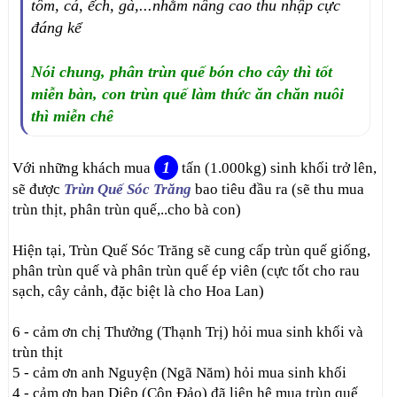
tôm, cá, ếch, gà,...nhằm nâng cao thu nhập cực
đáng kể
Nói chung, phân trùn quế bón cho cây thì tốt
miễn bàn, con trùn quế làm thức ăn chăn nuôi
thì miễn chê
1
Với những khách mua
tấn (1.000kg) sinh khối trở lên,
sẽ được
Trùn Quế Sóc Trăng
bao tiêu đầu ra (sẽ thu mua
trùn thịt, phân trùn quế,..cho bà con)
Hiện tại, Trùn Quế Sóc Trăng sẽ cung cấp trùn quế giống,
phân trùn quế và phân trùn quế ép viên (cực tốt cho rau
sạch, cây cảnh, đặc biệt là cho Hoa Lan)
6 - cảm ơn chị Thưởng (Thạnh Trị) hỏi mua sinh khối và
trùn thịt
5 - cảm ơn anh Nguyện (Ngã Năm) hỏi mua sinh khối
4 - cảm ơn bạn Diệp (Côn Đảo) đã liên hệ mua trùn quế