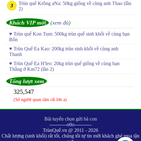
Trùn quế Krông aNa: 50kg giống về cùng anh Thao (lần
2)
Khách VIP mới
(
xem đủ
)
♥
Trùn quế Kon Tum: 500kg trùn quế sinh khối về cùng bạn
Bôn
♥
Trùn Quế Ea Kao: 200kg trùn sinh khối về cùng anh
Thanh
♥
Trùn Quế Ea H'leo: 20kg trùn quế giống về cùng bạn
Thắng ở Km72 (lần 2)
Tổng lượt xem
325,547
(Số người quan tâm rất lớn ạ)
Bài tuyển chọn gửi bà con
-----------o0o-----------
TrùnQuế.vn @ 2011 - 2026
Chất lượng (sinh khối) rất tốt, chúng tôi tự tin mời khách ghé mua tận