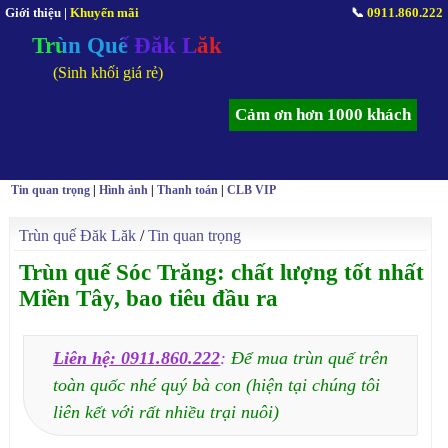
Giới thiệu
|
Khuyến mãi
📞
0911.860.222
Trùn Quế Đăk Lăk
(Sinh khối giá rẻ)
Cảm ơn hơn 1000 khách
Tin quan trọng
|
Hình ảnh
|
Thanh toán
|
CLB VIP
Trùn quế Đăk Lăk
/
Tin quan trọng
Trùn quế Sóc Trăng: chất lượng tốt nhất
Miền Tây, bao tiêu đầu ra
Liên hệ: 0911.860.222
:
Để mua trùn quế trên
toàn quốc nhé quý bà con (hiện tại chúng tôi
liên kết với rất nhiều trại nuôi)