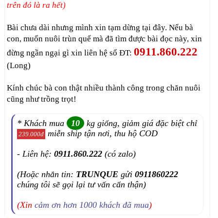
trên đó là ra hết)
Bài chưa dài nhưng mình xin tạm dừng tại đây. Nếu bà
con, muốn nuôi trùn quế mà đã tìm được bài đọc này, xin
0911.860.222
đừng ngần ngại gì xin liên hệ số ĐT:
(Long)
Kính chúc bà con thật nhiều thành công trong chăn nuôi
cũng như trồng trọt!
* Khách mua
10
kg giống, giảm giá đặc biệt chỉ
miễn ship tận nơi, thu hộ COD
239.000đ
- Liên hệ:
0911.860.222
(có zalo)
(Hoặc nhắn tin:
TRUNQUE
gửi
0911860222
chúng tôi sẽ gọi lại tư vấn cẩn thận)
(Xin
cảm ơn hơn 1000 khách đã mua
)