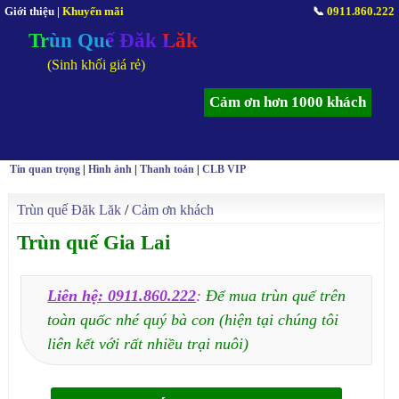
Giới thiệu
|
Khuyến mãi
📞
0911.860.222
Trùn Quế Đăk Lăk
(Sinh khối giá rẻ)
Cảm ơn hơn 1000 khách
Tin quan trọng
|
Hình ảnh
|
Thanh toán
|
CLB VIP
Trùn quế Đăk Lăk
/
Cảm ơn khách
Trùn quế Gia Lai
Liên hệ: 0911.860.222
:
Để mua trùn quế trên
toàn quốc nhé quý bà con (hiện tại chúng tôi
liên kết với rất nhiều trại nuôi)