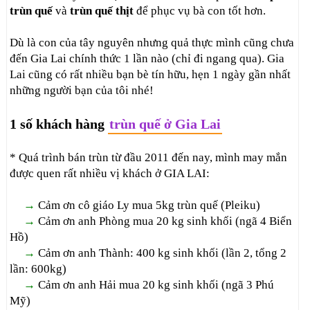
trùn quế
và
trùn quế thịt
để phục vụ bà con tốt hơn.
Dù là con của tây nguyên nhưng quả thực mình cũng chưa
đến Gia Lai chính thức 1 lần nào (chỉ đi ngang qua). Gia
Lai cũng có rất nhiều bạn bè tín hữu, hẹn 1 ngày gần nhất
những người bạn của tôi nhé!
1 số khách hàng
trùn quế ở Gia Lai
* Quá trình bán trùn từ đầu 2011 đến nay, mình may mắn
được quen rất nhiều vị khách ở GIA LAI:
→
Cảm ơn cô giáo Ly mua 5kg trùn quế (Pleiku)
→
Cảm ơn anh Phòng mua 20 kg sinh khối (ngã 4 Biển
Hồ)
→
Cảm ơn anh Thành: 400 kg sinh khối (lần 2, tổng 2
lần: 600kg)
→
Cảm ơn anh Hải mua 20 kg sinh khối (ngã 3 Phú
Mỹ)