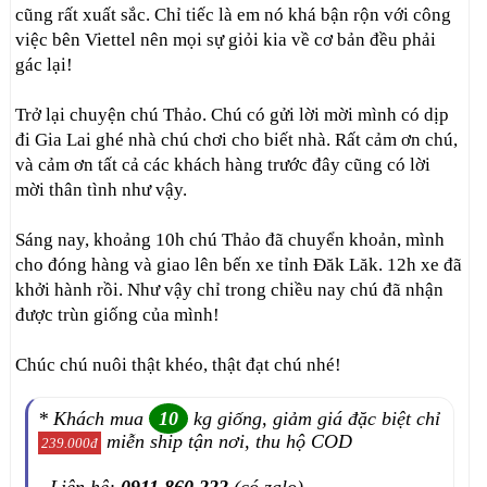
cũng rất xuất sắc. Chỉ tiếc là em nó khá bận rộn với công
việc bên Viettel nên mọi sự giỏi kia về cơ bản đều phải
gác lại!
Trở lại chuyện chú Thảo. Chú có gửi lời mời mình có dịp
đi Gia Lai ghé nhà chú chơi cho biết nhà. Rất cảm ơn chú,
và cảm ơn tất cả các khách hàng trước đây cũng có lời
mời thân tình như vậy.
Sáng nay, khoảng 10h chú Thảo đã chuyển khoản, mình
cho đóng hàng và giao lên bến xe tỉnh Đăk Lăk. 12h xe đã
khởi hành rồi. Như vậy chỉ trong chiều nay chú đã nhận
được trùn giống của mình!
Chúc chú nuôi thật khéo, thật đạt chú nhé!
* Khách mua
10
kg giống, giảm giá đặc biệt chỉ
miễn ship tận nơi, thu hộ COD
239.000đ
- Liên hệ:
0911.860.222
(có zalo)