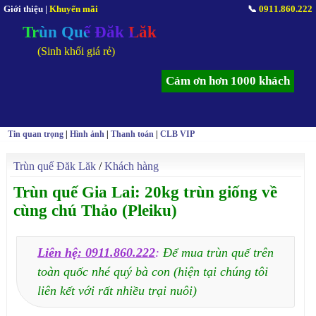
Giới thiệu
|
Khuyến mãi
📞
0911.860.222
Trùn Quế Đăk Lăk
(Sinh khối giá rẻ)
Cảm ơn hơn 1000 khách
Tin quan trọng
|
Hình ảnh
|
Thanh toán
|
CLB VIP
Trùn quế Đăk Lăk
/
Khách hàng
Trùn quế Gia Lai: 20kg trùn giống về
cùng chú Thảo (Pleiku)
Liên hệ: 0911.860.222
:
Để mua trùn quế trên
toàn quốc nhé quý bà con (hiện tại chúng tôi
liên kết với rất nhiều trại nuôi)