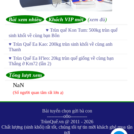
Bài xem nhiều
Khách VIP mới
(
xem đủ
)
♥
Trùn quế Kon Tum: 500kg trùn quế
sinh khối về cùng bạn Bôn
♥
Trùn Quế Ea Kao: 200kg trùn sinh khối về cùng anh
Thanh
♥
Trùn Quế Ea H'leo: 20kg trùn quế giống về cùng bạn
Thắng ở Km72 (lần 2)
Tổng lượt xem
NaN
(Số người quan tâm rất lớn ạ)
Bài tuyển chọn gửi bà con
-----------o0o-----------
TrùnQuế.vn @ 2011 - 2026
Chất lượng (sinh khối) rất tốt, chúng tôi tự tin mời khách ghé mua tận
nơi