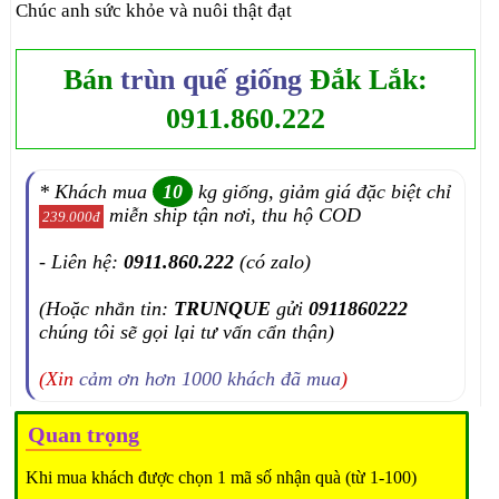
Chúc anh sức khỏe và nuôi thật đạt
Bán
trùn quế giống
Đắk Lắk:
0911.860.222
* Khách mua
10
kg giống, giảm giá đặc biệt chỉ
miễn ship tận nơi, thu hộ COD
239.000đ
- Liên hệ:
0911.860.222
(có zalo)
(Hoặc nhắn tin:
TRUNQUE
gửi
0911860222
chúng tôi sẽ gọi lại tư vấn cẩn thận)
(Xin
cảm ơn hơn 1000 khách đã mua
)
Quan trọng
Khi mua khách được chọn 1 mã số nhận quà (từ 1-100)