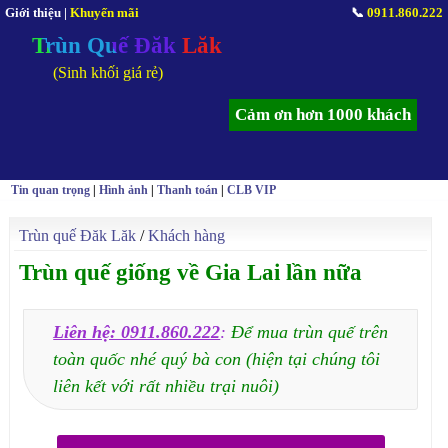
Giới thiệu
|
Khuyến mãi
📞
0911.860.222
Trùn Quế Đăk Lăk
(Sinh khối giá rẻ)
Cảm ơn hơn 1000 khách
Tin quan trọng
|
Hình ảnh
|
Thanh toán
|
CLB VIP
Trùn quế Đăk Lăk
/
Khách hàng
Trùn quế giống về Gia Lai lần nữa
Liên hệ: 0911.860.222
:
Để mua trùn quế trên
toàn quốc nhé quý bà con (hiện tại chúng tôi
liên kết với rất nhiều trại nuôi)