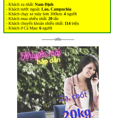
- Khách xa nhất:
Nam Định
- Khách nước ngoài:
Lào, Campuchia
- Khách chạy xe máy hơn 300km:
4
người
- Khách mua nhiều nhất:
20
tấn
- Khách chuyển khoản nhiều nhất:
114
triệu
- Khách ở Cà Mau:
6
người
----------o0o----------