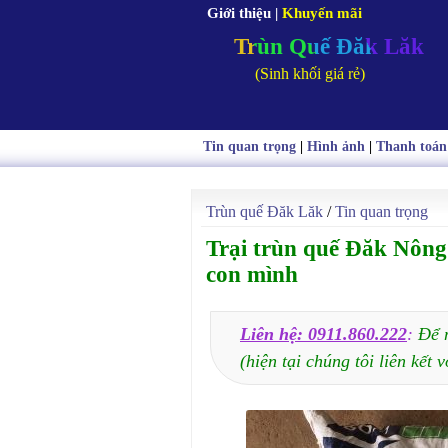
Giới thiệu
|
Khuyến mãi
Trùn Quế Đăk Lăk
(Sinh khối giá rẻ)
Tin quan trọng
|
Hình ảnh
|
Thanh toán
Trùn quế Đăk Lăk
/
Tin quan trọng
Trại trùn quế Đăk Nông 
con mình
Liên hệ: 0911.860.222
:
Để 
(hiện tại chúng tôi liên kết v