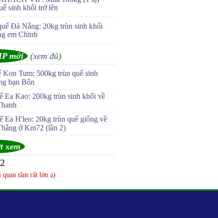
uế sinh khối trở lên
quế Đà Nẵng: 20kg trùn sinh khối
ng em Chinh
IP mới
(
xem đủ
)
ế Kon Tum: 500kg trùn quế sinh
ùng bạn Bôn
 Ea Kao: 200kg trùn sinh khối về
Thanh
 Ea H'leo: 20kg trùn quế giống về
Thắng ở Km72 (lần 2)
t xem
52
 quan tâm rất lớn ạ)