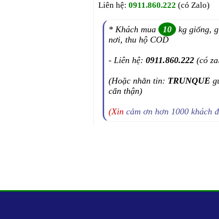
Liên hệ:
0911.860.222
(có Zalo)
* Khách mua
10
kg giống, g
nơi, thu hộ COD
- Liên hệ:
0911.860.222
(có za
(Hoặc nhắn tin:
TRUNQUE
g
cẩn thận)
(Xin
cảm ơn hơn 1000 khách 