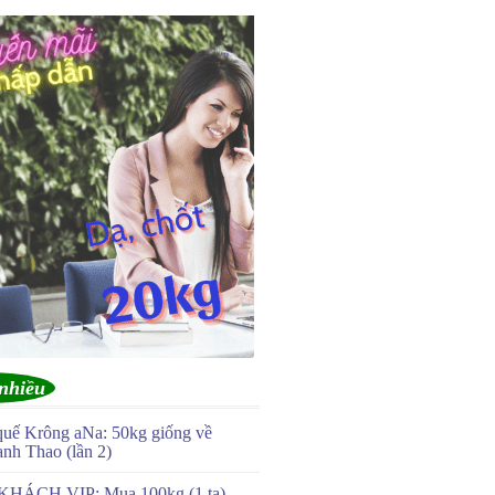
nhiều
quế Krông aNa: 50kg giống về
anh Thao (lần 2)
KHÁCH VIP: Mua 100kg (1 tạ)