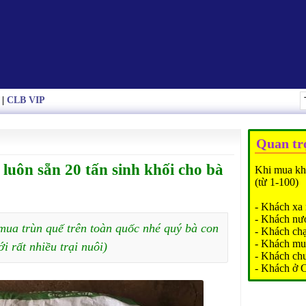
|
CLB VIP
Quan tr
luôn sẵn 20 tấn sinh khối cho bà
Khi mua kh
(từ 1-100)
- Khách xa 
- Khách nư
mua trùn quế trên toàn quốc nhé quý bà con
- Khách ch
- Khách mu
ới rất nhiều trại nuôi)
- Khách ch
- Khách ở 