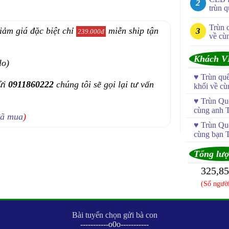
trùn q
Trùn 
iảm giá đặc biệt chỉ
miễn ship tận
239.000đ
về cù
Khách V
lo)
♥
Trùn qu
ửi
0911860222
chúng tôi sẽ gọi lại tư vấn
khối về c
♥
Trùn Quế
cùng anh 
đã mua
)
♥
Trùn Quế
cùng bạn 
Tổng lượ
325,8
(Số người
Bài tuyển chọn gửi bà con
-----------o0o-----------