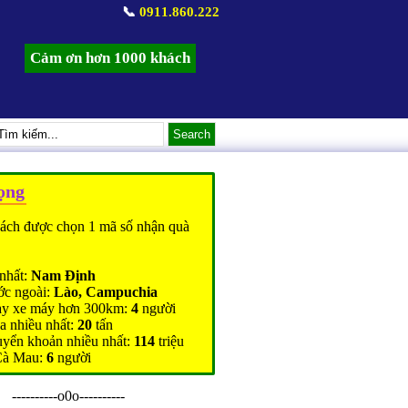
📞
0911.860.222
Cảm ơn hơn 1000 khách
ọng
ách được chọn 1 mã số nhận quà
nhất:
Nam Định
ớc ngoài:
Lào, Campuchia
ạy xe máy hơn 300km:
4
người
a nhiều nhất:
20
tấn
uyển khoản nhiều nhất:
114
triệu
Cà Mau:
6
người
----------o0o----------