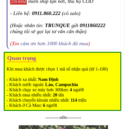
miễn ship tận nơi, thu hộ COD
239.000đ
- Liên hệ:
0911.860.222
(có zalo)
(Hoặc nhắn tin:
TRUNQUE
gửi
0911860222
chúng tôi sẽ gọi lại tư vấn cẩn thận)
(Xin
cảm ơn hơn 1000 khách đã mua
)
Quan trọng
Khi mua khách được chọn 1 mã số nhận quà (từ 1-100)
- Khách xa nhất:
Nam Định
- Khách nước ngoài:
Lào, Campuchia
- Khách chạy xe máy hơn 300km:
4
người
- Khách mua nhiều nhất:
20
tấn
- Khách chuyển khoản nhiều nhất:
114
triệu
- Khách ở Cà Mau:
6
người
----------o0o----------