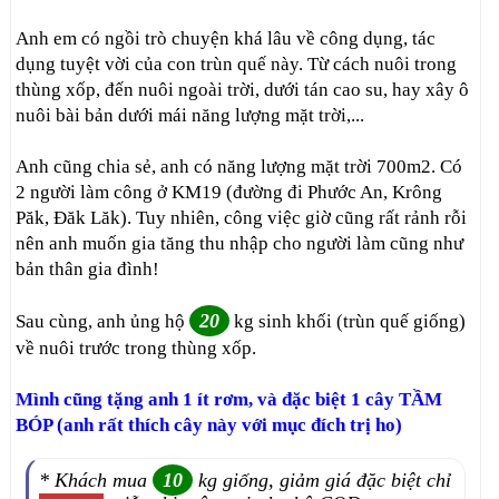
Anh em có ngồi trò chuyện khá lâu về công dụng, tác
dụng tuyệt vời của con trùn quế này. Từ cách nuôi trong
thùng xốp, đến nuôi ngoài trời, dưới tán cao su, hay xây ô
nuôi bài bản dưới mái năng lượng mặt trời,...
Anh cũng chia sẻ, anh có năng lượng mặt trời 700m2. Có
2 người làm công ở KM19 (đường đi Phước An, Krông
Păk, Đăk Lăk). Tuy nhiên, công việc giờ cũng rất rảnh rỗi
nên anh muốn gia tăng thu nhập cho người làm cũng như
bản thân gia đình!
20
Sau cùng, anh ủng hộ
kg sinh khối (trùn quế giống)
về nuôi trước trong thùng xốp.
Mình cũng tặng anh 1 ít rơm, và đặc biệt 1 cây TẦM
BÓP (anh rất thích cây này với mục đích trị ho)
* Khách mua
10
kg giống, giảm giá đặc biệt chỉ