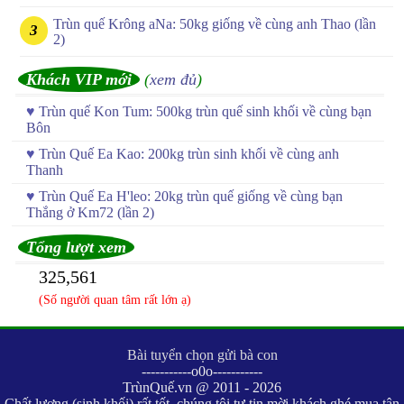
Trùn quế Krông aNa: 50kg giống về cùng anh Thao (lần
2)
Khách VIP mới
(
xem đủ
)
♥
Trùn quế Kon Tum: 500kg trùn quế sinh khối về cùng bạn
Bôn
♥
Trùn Quế Ea Kao: 200kg trùn sinh khối về cùng anh
Thanh
♥
Trùn Quế Ea H'leo: 20kg trùn quế giống về cùng bạn
Thắng ở Km72 (lần 2)
Tổng lượt xem
325,561
(Số người quan tâm rất lớn ạ)
Bài tuyển chọn gửi bà con
-----------o0o-----------
TrùnQuế.vn @ 2011 - 2026
Chất lượng (sinh khối) rất tốt, chúng tôi tự tin mời khách ghé mua tận