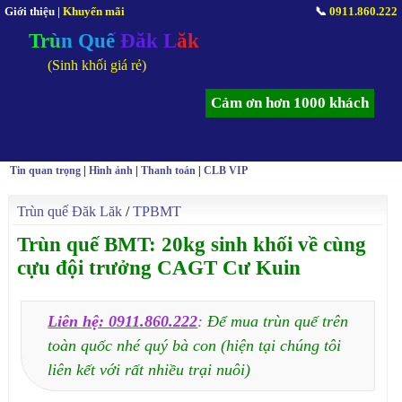
Giới thiệu
|
Khuyến mãi
📞
0911.860.222
Trùn Quế Đăk Lăk
(Sinh khối giá rẻ)
Cảm ơn hơn 1000 khách
Tin quan trọng
|
Hình ảnh
|
Thanh toán
|
CLB VIP
Trùn quế Đăk Lăk
/
TPBMT
Trùn quế BMT: 20kg sinh khối về cùng
cựu đội trưởng CAGT Cư Kuin
Liên hệ: 0911.860.222
:
Để mua trùn quế trên
toàn quốc nhé quý bà con (hiện tại chúng tôi
liên kết với rất nhiều trại nuôi)