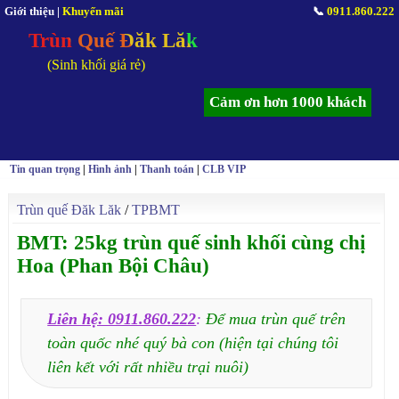
Giới thiệu
|
Khuyến mãi
📞
0911.860.222
Trùn Quế Đăk Lăk
(Sinh khối giá rẻ)
Cảm ơn hơn 1000 khách
Tin quan trọng
|
Hình ảnh
|
Thanh toán
|
CLB VIP
Trùn quế Đăk Lăk
/
TPBMT
BMT: 25kg trùn quế sinh khối cùng chị
Hoa (Phan Bội Châu)
Liên hệ: 0911.860.222
:
Để mua trùn quế trên
toàn quốc nhé quý bà con (hiện tại chúng tôi
liên kết với rất nhiều trại nuôi)