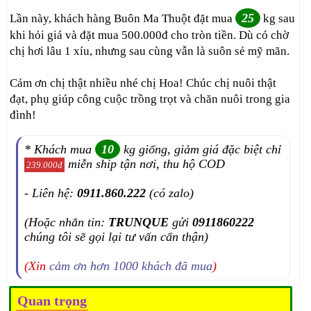
25
Lần này, khách hàng Buôn Ma Thuột đặt mua
kg sau
khi hỏi giá và đặt mua 500.000đ cho tròn tiền. Dù có chờ
chị hơi lâu 1 xíu, nhưng sau cùng vẫn là suôn sẻ mỹ mãn.
Cảm ơn chị thật nhiều nhé chị Hoa! Chúc chị nuôi thật
đạt, phụ giúp công cuộc trồng trọt và chăn nuôi trong gia
đình!
* Khách mua
10
kg giống, giảm giá đặc biệt chỉ
miễn ship tận nơi, thu hộ COD
239.000đ
- Liên hệ:
0911.860.222
(có zalo)
(Hoặc nhắn tin:
TRUNQUE
gửi
0911860222
chúng tôi sẽ gọi lại tư vấn cẩn thận)
(Xin
cảm ơn hơn 1000 khách đã mua
)
Quan trọng