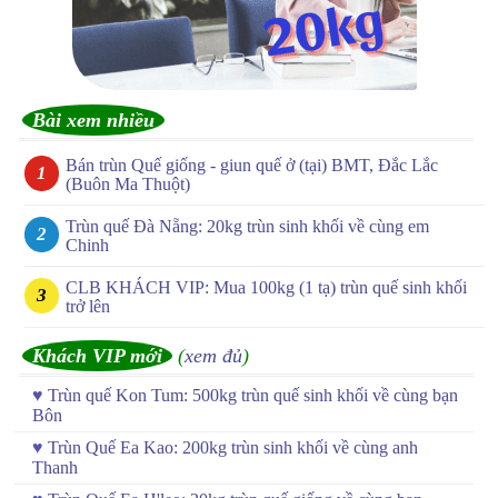
Bài xem nhiều
Bán trùn Quế giống - giun quế ở (tại) BMT, Đắc Lắc
(Buôn Ma Thuột)
Trùn quế Đà Nẵng: 20kg trùn sinh khối về cùng em
Chinh
CLB KHÁCH VIP: Mua 100kg (1 tạ) trùn quế sinh khối
trở lên
Khách VIP mới
(
xem đủ
)
♥
Trùn quế Kon Tum: 500kg trùn quế sinh khối về cùng bạn
Bôn
♥
Trùn Quế Ea Kao: 200kg trùn sinh khối về cùng anh
Thanh