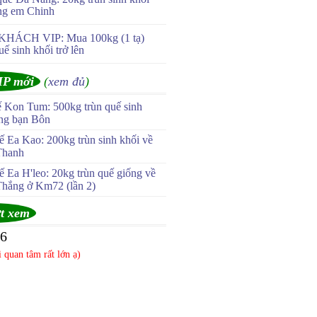
ng em Chinh
KHÁCH VIP: Mua 100kg (1 tạ)
uế sinh khối trở lên
IP mới
(
xem đủ
)
ế Kon Tum: 500kg trùn quế sinh
ùng bạn Bôn
 Ea Kao: 200kg trùn sinh khối về
Thanh
 Ea H'leo: 20kg trùn quế giống về
Thắng ở Km72 (lần 2)
t xem
96
 quan tâm rất lớn ạ)