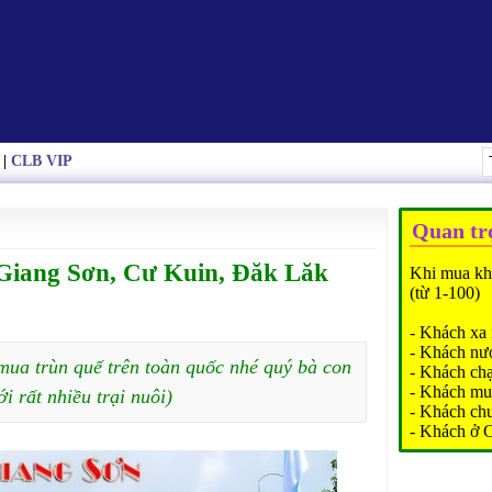
|
CLB VIP
Quan tr
 Giang Sơn, Cư Kuin, Đăk Lăk
Khi mua kh
(từ 1-100)
- Khách xa 
- Khách nư
mua trùn quế trên toàn quốc nhé quý bà con
- Khách ch
- Khách mu
ới rất nhiều trại nuôi)
- Khách ch
- Khách ở 