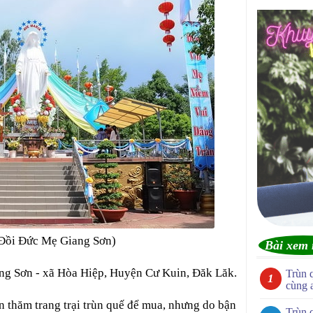
Đồi Đức Mẹ Giang Sơn)
Bài xem 
g Sơn - xã Hòa Hiệp, Huyện Cư Kuin, Đăk Lăk.
Trùn 
cùng 
n thăm trang trại trùn quế để mua, nhưng do bận
Trùn 