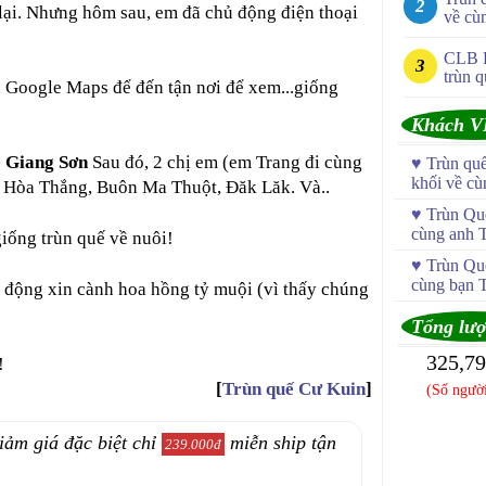
lại. Nhưng hôm sau, em đã chủ động điện thoại
về cù
CLB 
trùn q
n Google Maps để đến tận nơi để xem...giống
Khách V
 Giang Sơn
Sau đó, 2 chị em (em Trang đi cùng
♥
Trùn qu
khối về c
ở Hòa Thắng, Buôn Ma Thuột, Đăk Lăk. Và..
♥
Trùn Quế
cùng anh 
iống trùn quế về nuôi!
♥
Trùn Quế
cùng bạn 
 động xin cành hoa hồng tỷ muội (vì thấy chúng
Tổng lượ
325,7
!
[
Trùn quế Cư Kuin
]
(Số người
iảm giá đặc biệt chỉ
miễn ship tận
239.000đ