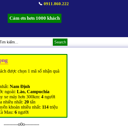
📞
0911.860.222
Cảm ơn hơn 1000 khách
ọng
ách được chọn 1 mã số nhận quà
nhất:
Nam Định
ớc ngoài:
Lào, Campuchia
ạy xe máy hơn 300km:
4
người
a nhiều nhất:
20
tấn
uyển khoản nhiều nhất:
114
triệu
Cà Mau:
6
người
----------o0o----------