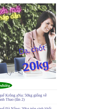
nhiều
quế Krông aNa: 50kg giống về
anh Thao (lần 2)
quế Đà Nẵng: 20kg trùn sinh khối