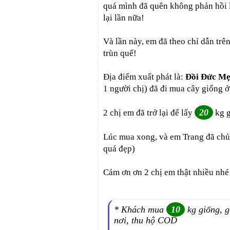
quá mình đã quên không phản hồi 
lại lần nữa!
Và lần này, em đã theo chỉ dẫn trê
trùn quế!
Địa điểm xuất phát là:
Đồi Đức Mẹ
1 người chị) đã đi mua cây giống 
20
2 chị em đã trở lại để lấy
kg g
Lúc mua xong, và em Trang đã chủ
quá đẹp)
Cảm ơn ơn 2 chị em thật nhiều nhé
* Khách mua
10
kg giống, g
nơi, thu hộ COD