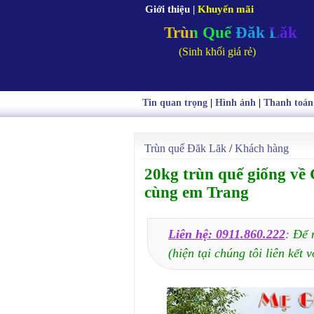
Giới thiệu
|
Khuyến mãi
Trùn Quế Đăk Lăk
(Sinh khối giá rẻ)
Tin quan trọng
|
Hình ảnh
|
Thanh toán
Trùn quế Đăk Lăk
/
Khách hàng
20kg trùn quế giống về
cùng em Trang
Liên hệ: 0911.860.222
:
Để 
(hiện tại chúng tôi liên kết v