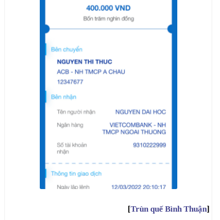
[
Trùn quế Bình Thuận
]