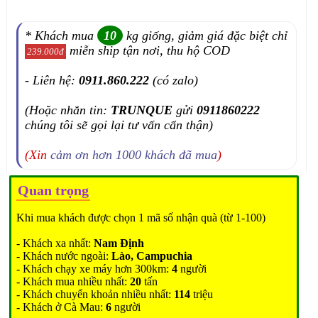
* Khách mua
10
kg giống, giảm giá đặc biệt chỉ
miễn ship tận nơi, thu hộ COD
239.000đ
- Liên hệ:
0911.860.222
(có zalo)
(Hoặc nhắn tin:
TRUNQUE
gửi
0911860222
chúng tôi sẽ gọi lại tư vấn cẩn thận)
(Xin
cảm ơn hơn 1000 khách đã mua
)
Quan trọng
Khi mua khách được chọn 1 mã số nhận quà (từ 1-100)
- Khách xa nhất:
Nam Định
- Khách nước ngoài:
Lào, Campuchia
- Khách chạy xe máy hơn 300km:
4
người
- Khách mua nhiều nhất:
20
tấn
- Khách chuyển khoản nhiều nhất:
114
triệu
- Khách ở Cà Mau:
6
người