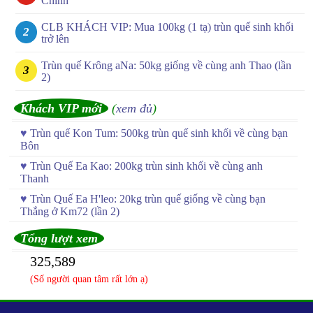
Chinh
CLB KHÁCH VIP: Mua 100kg (1 tạ) trùn quế sinh khối
trở lên
Trùn quế Krông aNa: 50kg giống về cùng anh Thao (lần
2)
Khách VIP mới
(
xem đủ
)
♥
Trùn quế Kon Tum: 500kg trùn quế sinh khối về cùng bạn
Bôn
♥
Trùn Quế Ea Kao: 200kg trùn sinh khối về cùng anh
Thanh
♥
Trùn Quế Ea H'leo: 20kg trùn quế giống về cùng bạn
Thắng ở Km72 (lần 2)
Tổng lượt xem
325,589
(Số người quan tâm rất lớn ạ)