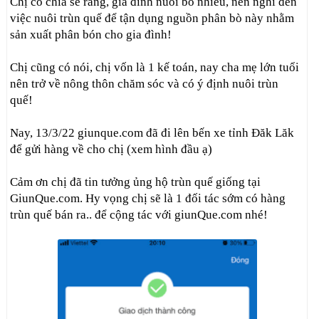
Chị có chia sẻ rằng, gia đình nuôi bò nhiều, nên nghĩ đến
việc nuôi trùn quế để tận dụng nguồn phân bò này nhằm
sản xuất phân bón cho gia đình!
Chị cũng có nói, chị vốn là 1 kế toán, nay cha mẹ lớn tuổi
nên trở về nông thôn chăm sóc và có ý định nuôi trùn
quế!
Nay, 13/3/22 giunque.com đã đi lên bến xe tỉnh Đăk Lăk
để gửi hàng về cho chị (xem hình đầu ạ)
Cảm ơn chị đã tin tưởng ủng hộ trùn quế giống tại
GiunQue.com. Hy vọng chị sẽ là 1 đối tác sớm có hàng
trùn quế bán ra.. để cộng tác với giunQue.com nhé!