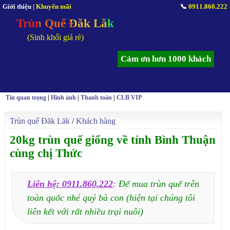
Giới thiệu
|
Khuyến mãi
📞
0911.860.222
Trùn Quế Đăk Lăk
(Sinh khối giá rẻ)
Cảm ơn hơn 1000 khách
Tin quan trọng
|
Hình ảnh
|
Thanh toán
|
CLB VIP
Trùn quế Đăk Lăk
/
Khách hàng
20kg trùn quế giống về tỉnh Bình Thuận
cùng chị Thức
Liên hệ: 0911.860.222
:
Để mua trùn quế trên
toàn quốc nhé quý bà con (hiện tại chúng tôi
liên kết với rất nhiều trại nuôi)