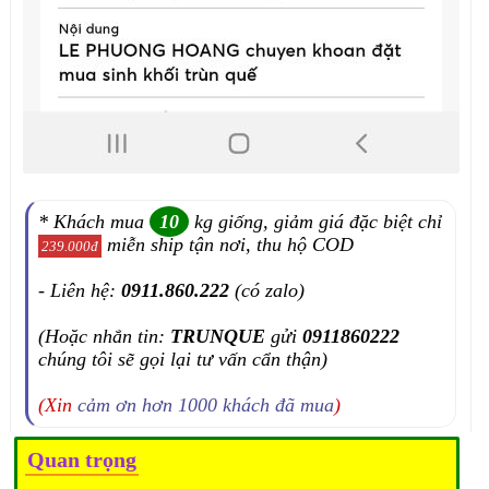
* Khách mua
10
kg giống, giảm giá đặc biệt chỉ
miễn ship tận nơi, thu hộ COD
239.000đ
- Liên hệ:
0911.860.222
(có zalo)
(Hoặc nhắn tin:
TRUNQUE
gửi
0911860222
chúng tôi sẽ gọi lại tư vấn cẩn thận)
(Xin
cảm ơn hơn 1000 khách đã mua
)
Quan trọng