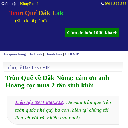
Giới thiệu
|
Khuyến mãi
📞
0911.860.222
Trùn Quế Đăk Lăk
(Sinh khối giá rẻ)
Cảm ơn hơn 1000 khách
Tin quan trọng
|
Hình ảnh
|
Thanh toán
|
CLB VIP
Trùn quế Đăk Lăk
/
VIP
Trùn Quế về Đăk Nông: cảm ơn anh
Hoàng cọc mua 2 tấn sinh khối
Liên hệ: 0911.860.222
:
Để mua trùn quế trên
toàn quốc nhé quý bà con (hiện tại chúng tôi
liên kết với rất nhiều trại nuôi)