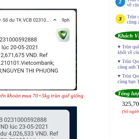
về cù
Trùn 
cùng 
Khách V
♥
Trùn qu
khối về c
♥
Trùn Quế
cùng anh 
♥
Trùn Quế
cùng bạn 
Tổng lượ
yển khoản mua 70+5kg trùn quế giống
325,7
(Số người