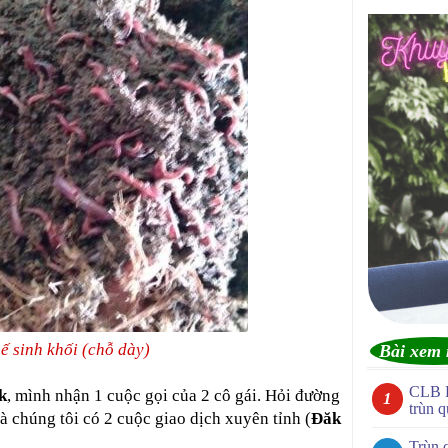
ế sinh khối (chỗ dày)
Bài xem 
CLB 
k
, mình nhận 1 cuộc gọi của 2 cô gái. Hỏi đường
trùn q
à chúng tôi có 2 cuộc giao dịch xuyên tỉnh (
Đăk
Trùn 