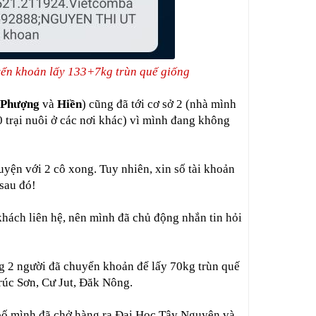
yển khoản lấy 133+7kg trùn quế giống
Phượng
và
Hiền
) cũng đã tới cơ sở 2 (nhà mình
10 trại nuôi ở các nơi khác) vì mình đang không
huyện với 2 cô xong. Tuy nhiên, xin số tài khoản
sau đó!
hách liên hệ, nên mình đã chủ động nhắn tin hỏi
rong 2 người đã chuyển khoản để lấy 70kg trùn quế
rúc Sơn, Cư Jut, Đăk Nông.
 bố mình đã chở hàng ra Đại Học Tây Nguyên và