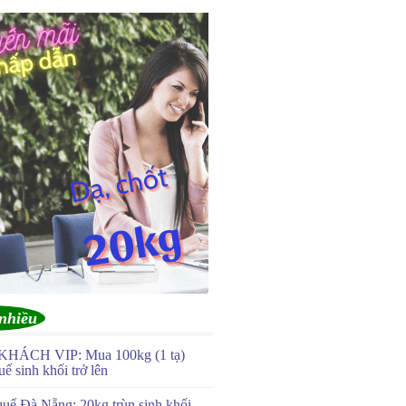
nhiều
KHÁCH VIP: Mua 100kg (1 tạ)
uế sinh khối trở lên
quế Đà Nẵng: 20kg trùn sinh khối