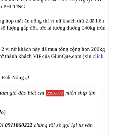
tên PHƯỢNG.
ang họp mặt ăn uống thì vị nữ khách thứ 2 đã liên
 số lượng gấp đôi, tức là tương đương 140kg trùn
, 2 vị nữ khách này đã mua tổng cộng hơn 200kg
 trở thành khách VIP của GiunQue.com (xin
click
h Đăk Nông ạ!
iảm giá đặc biệt chỉ
miễn ship tận
239.000đ
lo)
ửi
0911860222
chúng tôi sẽ gọi lại tư vấn