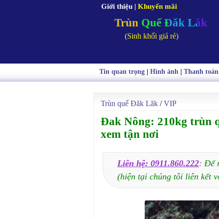
Giới thiệu
|
Khuyến mãi
Trùn Quế Đăk Lăk
(Sinh khối giá rẻ)
Tin quan trọng
|
Hình ảnh
|
Thanh toán
Trùn quế Đăk Lăk
/
VIP
Đak Nông: 210kg trùn q
xem tận nơi
Liên hệ: 0911.860.222
:
Để 
(hiện tại chúng tôi liên kết v