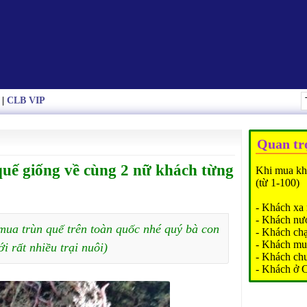
|
CLB VIP
Quan tr
uế giống về cùng 2 nữ khách từng
Khi mua kh
(từ 1-100)
- Khách xa 
- Khách nư
mua trùn quế trên toàn quốc nhé quý bà con
- Khách ch
- Khách mu
ới rất nhiều trại nuôi)
- Khách ch
- Khách ở 