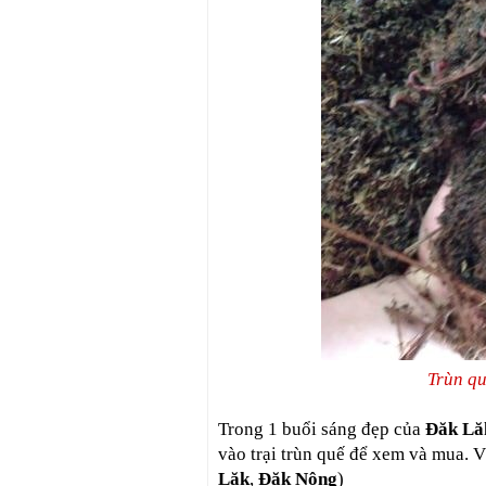
Trùn qu
Trong 1 buổi sáng đẹp của
Đăk Lă
vào trại trùn quế để xem và mua. V
Lăk
,
Đăk Nông
)