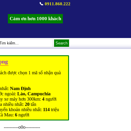
📞
0911.860.222
Cảm ơn hơn 1000 khách
ọng
ách được chọn 1 mã số nhận quà
nhất:
Nam Định
ớc ngoài:
Lào, Campuchia
ạy xe máy hơn 300km:
4
người
a nhiều nhất:
20
tấn
uyển khoản nhiều nhất:
114
triệu
Cà Mau:
6
người
----------o0o----------