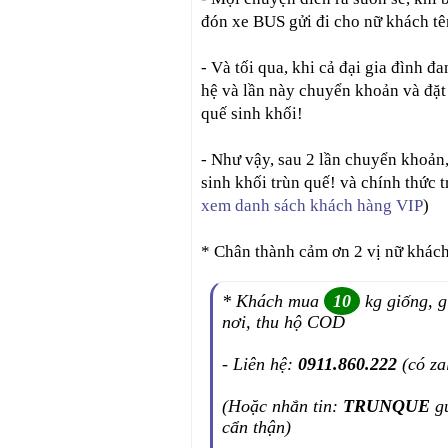
đón xe BUS gửi đi cho nữ khách 
- Và tối qua, khi cả đại gia đình đ
hệ và lần này chuyển khoản và đặt
quế sinh khối!
- Như vậy, sau 2 lần chuyển khoản
sinh khối trùn quế! và chính thức
xem danh sách khách hàng VIP
)
* Chân thành cảm ơn 2 vị nữ khác
* Khách mua
10
kg giống, g
nơi, thu hộ COD
- Liên hệ:
0911.860.222
(có za
(Hoặc nhắn tin:
TRUNQUE
g
cẩn thận)