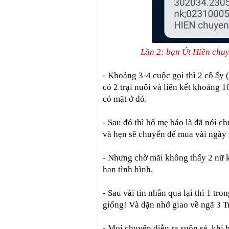
Lần 2: bạn Út Hiền chu
- Khoảng 3-4 cuộc gọi thì 2 cô ấy (
có 2 trại nuôi và liên kết khoảng 
có mặt ở đó.
- Sau đó thì bố mẹ báo là đã nói c
và hẹn sẽ chuyển để mua vài ngày 
- Nhưng chờ mãi không thấy 2 nữ k
han tình hình.
- Sau vài tin nhắn qua lại thì 1 t
giống! Và dặn nhớ giao về ngã 3 T
- Mọi chuyện diễn ra suôn sẻ, khi