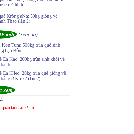
ng em Chinh
quế Krông aNa: 50kg giống về
anh Thao (lần 2)
IP mới
(
xem đủ
)
ế Kon Tum: 500kg trùn quế sinh
ùng bạn Bôn
 Ea Kao: 200kg trùn sinh khối về
Thanh
 Ea H'leo: 20kg trùn quế giống về
Thắng ở Km72 (lần 2)
t xem
04
 quan tâm rất lớn ạ)