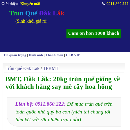
Giới thiệu
|
Khuyến mãi
📞
0911.860.222
Trùn Quế Đăk Lăk
(Sinh khối giá rẻ)
Cảm ơn hơn 1000 khách
Tin quan trọng
|
Hình ảnh
|
Thanh toán
|
CLB VIP
Trùn quế Đăk Lăk
/
TPBMT
BMT, Đăk Lăk: 20kg trùn quế giống về
với khách hàng say mê cây hoa hồng
Liên hệ: 0911.860.222
:
Để mua trùn quế trên
toàn quốc nhé quý bà con (hiện tại chúng tôi
liên kết với rất nhiều trại nuôi)