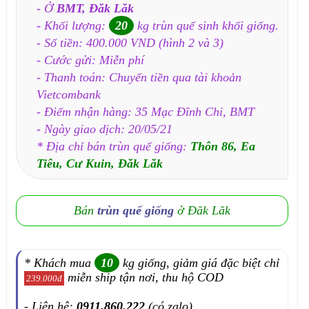
- Ở
BMT, Đăk Lăk
- Khối lượng:
20
kg trùn quế sinh khối giống.
- Số tiền: 400.000 VND (hình 2 và 3)
- Cước gửi: Miễn phí
- Thanh toán: Chuyển tiền qua tài khoản
Vietcombank
- Điểm nhận hàng: 35 Mạc Đĩnh Chi, BMT
- Ngày giao dịch: 20/05/21
* Địa chỉ bán trùn quế giống:
Thôn 86, Ea
Tiêu, Cư Kuin, Đăk Lăk
Bán
trùn quế giống
ở Đăk Lăk
* Khách mua
10
kg giống, giảm giá đặc biệt chỉ
miễn ship tận nơi, thu hộ COD
239.000đ
- Liên hệ:
0911.860.222
(có zalo)