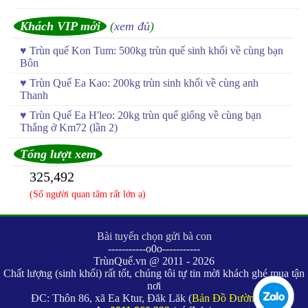
Khách VIP mới
(
xem đủ
)
♥
Trùn quế Kon Tum: 500kg trùn quế sinh khối về cùng bạn
Bôn
♥
Trùn Quế Ea Kao: 200kg trùn sinh khối về cùng anh
Thanh
♥
Trùn Quế Ea H'leo: 20kg trùn quế giống về cùng bạn
Thắng ở Km72 (lần 2)
Tổng lượt xem
325,492
(Số người quan tâm rất lớn ạ)
Bài tuyển chọn gửi bà con
-----------o0o-----------
TrùnQuế.vn @ 2011 - 2026
Chất lượng (sinh khối) rất tốt, chúng tôi tự tin mời khách ghé mua tận
nơi
ĐC: Thôn 86, xã Ea Ktur, Đăk Lăk (
Bản Đồ Đường Đi
)