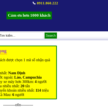
📞
0911.860.222
Cảm ơn hơn 1000 khách
ọng
ách được chọn 1 mã số nhận quà
nhất:
Nam Định
ớc ngoài:
Lào, Campuchia
ạy xe máy hơn 300km:
4
người
a nhiều nhất:
20
tấn
uyển khoản nhiều nhất:
114
triệu
Cà Mau:
6
người
----------o0o----------