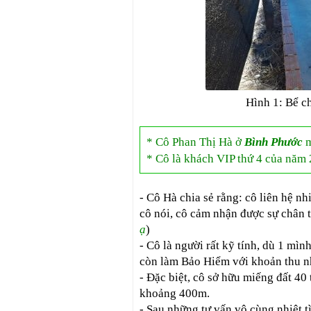
Hình 1: Bể c
* Cô Phan Thị Hà ở
Bình Phước
* Cô là khách VIP thứ 4 của năm 
- Cô Hà chia sẻ rằng: cô liên hệ n
cô nói, cô cảm nhận được sự chân t
ạ
)
- Cô là người rất kỹ tính, dù 1 mì
còn làm Bảo Hiểm với khoản thu nh
- Đặc biệt, cô sở hữu miếng đất
khoảng 400m.
- Sau những tư vấn vô cùng nhiệt t