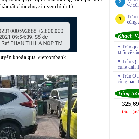
về cù
phân rất chỉn chu, xin xem hình 1)
Trùn 
cùng 
Khách V
♥
Trùn qu
khối về c
chuyển khoản qua Vietcombank
♥
Trùn Quế
cùng anh 
♥
Trùn Quế
cùng bạn 
Tổng lượ
325,6
(Số người