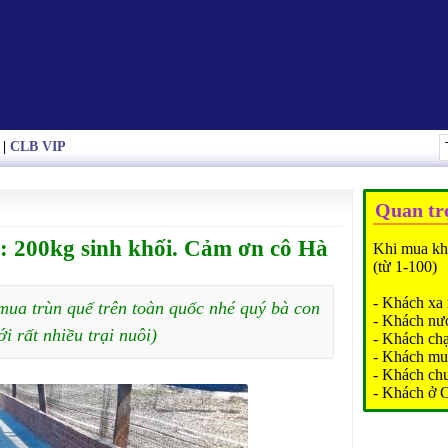
|
CLB VIP
Quan tr
: 200kg sinh khối. Cảm ơn cô Hà
Khi mua kh
(từ 1-100)
- Khách xa 
mua trùn quế trên toàn quốc nhé quý bà con
- Khách nư
ới rất nhiều trại nuôi)
- Khách ch
- Khách mu
- Khách ch
- Khách ở 