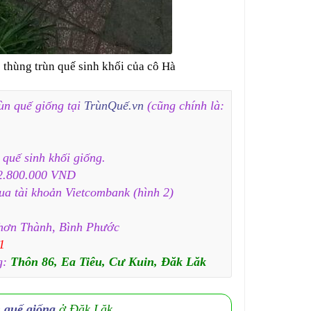
 thùng trùn quế sinh khối của cô Hà
ùn quế giống tại
TrùnQuế.vn
(cũng chính là:
 quế sinh khối giống.
.800.000 VND
ua tài khoản Vietcombank (hình 2)
hơn Thành, Bình Phước
1
g:
Thôn 86, Ea Tiêu, Cư Kuin, Đăk Lăk
n quế giống
ở Đăk Lăk