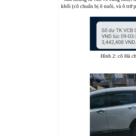
khối (cô chuẩn bị ô nuôi, và ô trữ 
Hình 2: cô Hà 