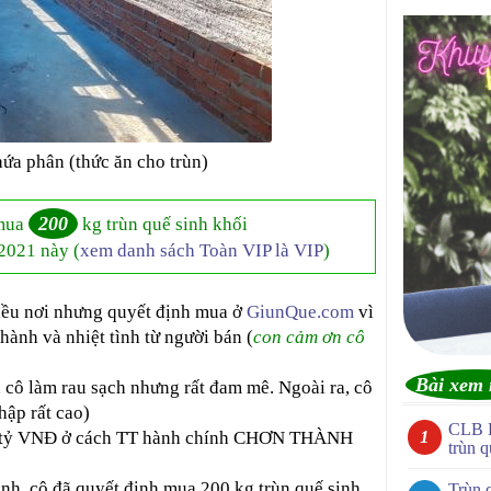
hứa phân (thức ăn cho trùn)
200
mua
kg trùn quế sinh khối
2021 này (
xem danh sách Toàn VIP là VIP
)
hiều nơi nhưng quyết định mua ở
GiunQue.com
vì
hành và nhiệt tình từ người bán (
con cảm ơn cô
Bài xem 
nh cô làm rau sạch nhưng rất đam mê. Ngoài ra, cô
ập rất cao)
CLB 
 40 tỷ VNĐ ở cách TT hành chính CHƠN THÀNH
trùn q
ình, cô đã quyết định mua 200 kg trùn quế sinh
Trùn 