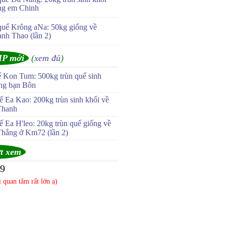
ng em Chinh
quế Krông aNa: 50kg giống về
anh Thao (lần 2)
IP mới
(
xem đủ
)
ế Kon Tum: 500kg trùn quế sinh
ùng bạn Bôn
 Ea Kao: 200kg trùn sinh khối về
Thanh
 Ea H'leo: 20kg trùn quế giống về
Thắng ở Km72 (lần 2)
t xem
99
 quan tâm rất lớn ạ)