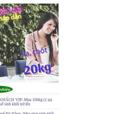
nhiều
KHÁCH VIP: Mua 100kg (1 tạ)
uế sinh khối trở lên
quế Đà Nẵng: 20kg trùn sinh khối