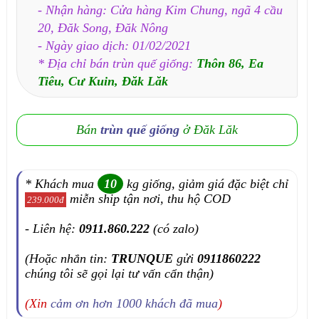
- Nhận hàng: Cửa hàng Kim Chung, ngã 4 cầu
20, Đăk Song, Đăk Nông
- Ngày giao dịch: 01/02/2021
* Địa chỉ bán trùn quế giống:
Thôn 86, Ea
Tiêu, Cư Kuin, Đăk Lăk
Bán
trùn quế giống
ở Đăk Lăk
* Khách mua
10
kg giống, giảm giá đặc biệt chỉ
miễn ship tận nơi, thu hộ COD
239.000đ
- Liên hệ:
0911.860.222
(có zalo)
(Hoặc nhắn tin:
TRUNQUE
gửi
0911860222
chúng tôi sẽ gọi lại tư vấn cẩn thận)
(Xin
cảm ơn hơn 1000 khách đã mua
)