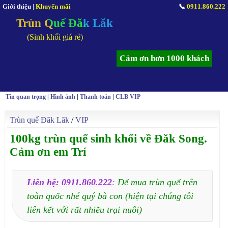
Giới thiệu
|
Khuyến mãi
📞
0911.860.222
Trùn Quế Đăk Lăk
(Sinh khối giá rẻ)
Cảm ơn hơn 1000 khách
Tin quan trọng
|
Hình ảnh
|
Thanh toán
|
CLB VIP
Trùn quế Đăk Lăk
/
VIP
100kg trùn quế sinh khối về Đăk Song.
Cảm ơn em Trí
Liên hệ: 0911.860.222
:
Để mua trùn quế trên
toàn quốc nhé quý bà con (hiện tại chúng tôi
liên kết với rất nhiều trại nuôi)