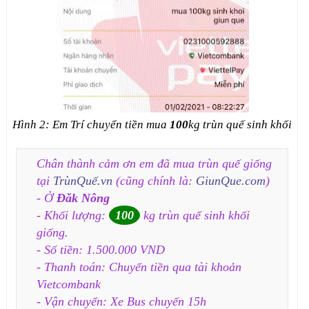
Hình 2: Em Trí chuyển tiền mua
100
kg trùn quế sinh khối
Chân thành cảm ơn em đã mua trùn quế giống
tại
TrùnQuế.vn
(cũng chính là:
GiunQue.com
)
- Ở
Đăk Nông
- Khối lượng:
100
kg trùn quế sinh khối
giống.
- Số tiền: 1.500.000 VND
- Thanh toán: Chuyển tiền qua tài khoản
Vietcombank
- Vận chuyển: Xe Bus chuyến 15h