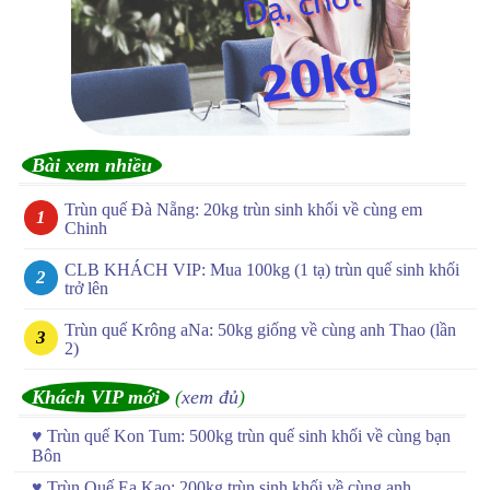
Bài xem nhiều
Trùn quế Đà Nẵng: 20kg trùn sinh khối về cùng em
Chinh
CLB KHÁCH VIP: Mua 100kg (1 tạ) trùn quế sinh khối
trở lên
Trùn quế Krông aNa: 50kg giống về cùng anh Thao (lần
2)
Khách VIP mới
(
xem đủ
)
♥
Trùn quế Kon Tum: 500kg trùn quế sinh khối về cùng bạn
Bôn
♥
Trùn Quế Ea Kao: 200kg trùn sinh khối về cùng anh