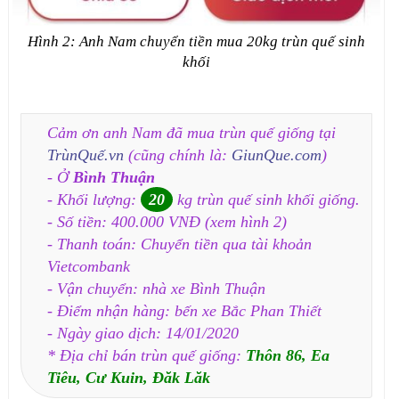
Hình 2: Anh Nam chuyển tiền mua 20kg trùn quế sinh
khối
Cảm ơn anh Nam đã mua trùn quế giống tại
TrùnQuế.vn
(cũng chính là:
GiunQue.com
)
- Ở
Bình Thuận
- Khối lượng:
20
kg trùn quế sinh khối giống.
- Số tiền: 400.000 VNĐ (xem hình 2)
- Thanh toán: Chuyển tiền qua tài khoản
Vietcombank
- Vận chuyển: nhà xe Bình Thuận
- Điểm nhận hàng: bến xe Bắc Phan Thiết
- Ngày giao dịch: 14/01/2020
* Địa chỉ bán trùn quế giống:
Thôn 86, Ea
Tiêu, Cư Kuin, Đăk Lăk