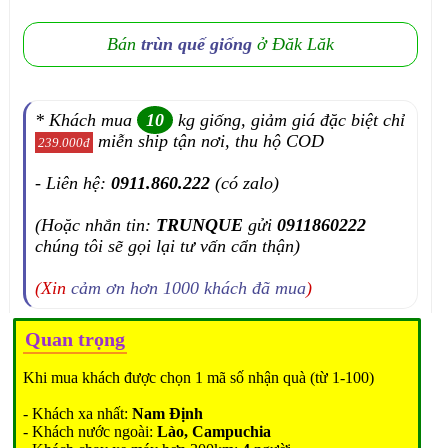
Bán
trùn quế giống
ở Đăk Lăk
* Khách mua
10
kg giống, giảm giá đặc biệt chỉ
miễn ship tận nơi, thu hộ COD
239.000đ
- Liên hệ:
0911.860.222
(có zalo)
(Hoặc nhắn tin:
TRUNQUE
gửi
0911860222
chúng tôi sẽ gọi lại tư vấn cẩn thận)
(Xin
cảm ơn hơn 1000 khách đã mua
)
Quan trọng
Khi mua khách được chọn 1 mã số nhận quà (từ 1-100)
- Khách xa nhất:
Nam Định
- Khách nước ngoài:
Lào, Campuchia