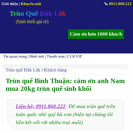
Giới thiệu
|
Khuyến mãi
📞
0911.860.222
Trùn Quế Đăk Lăk
(Sinh khối giá rẻ)
Cảm ơn hơn 1000 khách
Tin quan trọng
|
Hình ảnh
|
Thanh toán
|
CLB VIP
Trùn quế Đăk Lăk
/
Khách hàng
Trùn quế Bình Thuận: cảm ơn anh Nam
mua 20kg trùn quế sinh khối
Liên hệ: 0911.860.222
:
Để mua trùn quế trên
toàn quốc nhé quý bà con (hiện tại chúng tôi
liên kết với rất nhiều trại nuôi)