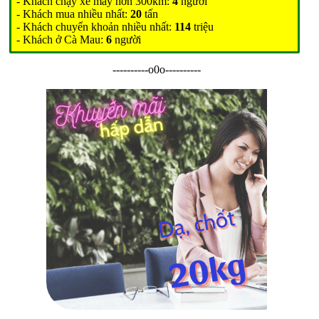
- Khách chạy xe máy hơn 300km:
4
người
- Khách mua nhiều nhất:
20
tấn
- Khách chuyển khoản nhiều nhất:
114
triệu
- Khách ở Cà Mau:
6
người
----------o0o----------