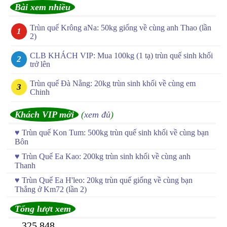
Bài xem nhiều
Trùn quế Krông aNa: 50kg giống về cùng anh Thao (lần
2)
CLB KHÁCH VIP: Mua 100kg (1 tạ) trùn quế sinh khối
trở lên
Trùn quế Đà Nẵng: 20kg trùn sinh khối về cùng em
Chinh
Khách VIP mới
(
xem đủ
)
♥
Trùn quế Kon Tum: 500kg trùn quế sinh khối về cùng bạn
Bôn
♥
Trùn Quế Ea Kao: 200kg trùn sinh khối về cùng anh
Thanh
♥
Trùn Quế Ea H'leo: 20kg trùn quế giống về cùng bạn
Thắng ở Km72 (lần 2)
Tổng lượt xem
325,848