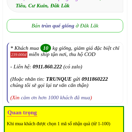
Tiêu, Cư Kuin, Đăk Lăk
Bán
trùn quế giống
ở Đăk Lăk
* Khách mua
10
kg giống, giảm giá đặc biệt chỉ
miễn ship tận nơi, thu hộ COD
239.000đ
- Liên hệ:
0911.860.222
(có zalo)
(Hoặc nhắn tin:
TRUNQUE
gửi
0911860222
chúng tôi sẽ gọi lại tư vấn cẩn thận)
(Xin
cảm ơn hơn 1000 khách đã mua
)
Quan trọng
Khi mua khách được chọn 1 mã số nhận quà (từ 1-100)