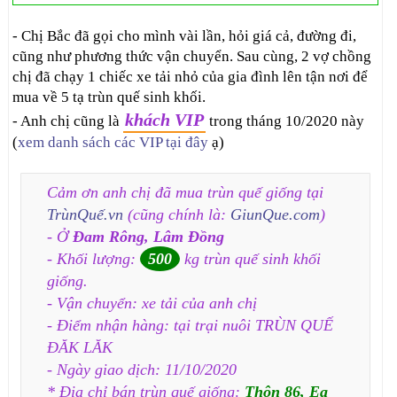
- Chị Bắc đã gọi cho mình vài lần, hỏi giá cả, đường đi,
cũng như phương thức vận chuyển. Sau cùng, 2 vợ chồng
chị đã chạy 1 chiếc xe tải nhỏ của gia đình lên tận nơi để
mua về 5 tạ trùn quế sinh khối.
khách VIP
- Anh chị cũng là
trong tháng 10/2020 này
(
xem danh sách các VIP tại đây
ạ)
Cảm ơn anh chị đã mua trùn quế giống tại
TrùnQuế.vn
(cũng chính là:
GiunQue.com
)
- Ở
Đam Rông, Lâm Đồng
- Khối lượng:
500
kg trùn quế sinh khối
giống.
- Vận chuyển: xe tải của anh chị
- Điểm nhận hàng: tại trại nuôi TRÙN QUẾ
ĐĂK LĂK
- Ngày giao dịch: 11/10/2020
* Địa chỉ bán trùn quế giống:
Thôn 86, Ea