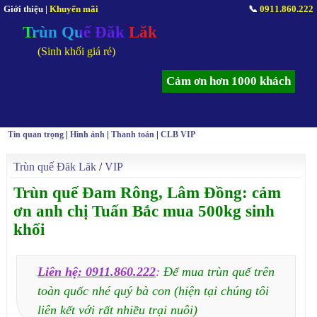
Giới thiệu
|
Khuyến mãi
📞
0911.860.222
Trùn Quế Đăk Lăk
(Sinh khối giá rẻ)
Cảm ơn hơn 1000 khách
Tin quan trọng
|
Hình ảnh
|
Thanh toán
|
CLB VIP
Trùn quế Đăk Lăk
/
VIP
Trùn quế Đam Rông, Lâm Đồng: cảm
ơn anh chị Tuấn Bắc mua 500kg sinh
khối
Liên hệ: 0911.860.222
:
Để mua trùn quế trên
toàn quốc nhé quý bà con (hiện tại chúng tôi
liên kết với rất nhiều trại nuôi)