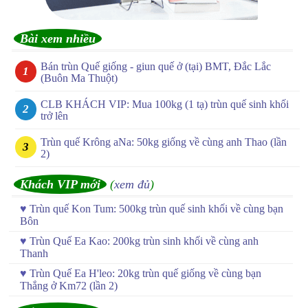
Bài xem nhiều
Bán trùn Quế giống - giun quế ở (tại) BMT, Đắc Lắc
(Buôn Ma Thuột)
CLB KHÁCH VIP: Mua 100kg (1 tạ) trùn quế sinh khối
trở lên
Trùn quế Krông aNa: 50kg giống về cùng anh Thao (lần
2)
Khách VIP mới
(
xem đủ
)
♥
Trùn quế Kon Tum: 500kg trùn quế sinh khối về cùng bạn
Bôn
♥
Trùn Quế Ea Kao: 200kg trùn sinh khối về cùng anh
Thanh
♥
Trùn Quế Ea H'leo: 20kg trùn quế giống về cùng bạn
Thắng ở Km72 (lần 2)