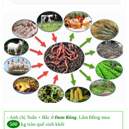
- Anh chị Tuấn + Bắc ở
Đam Rông
, Lâm Đồng mua
500
kg trùn quế sinh khối