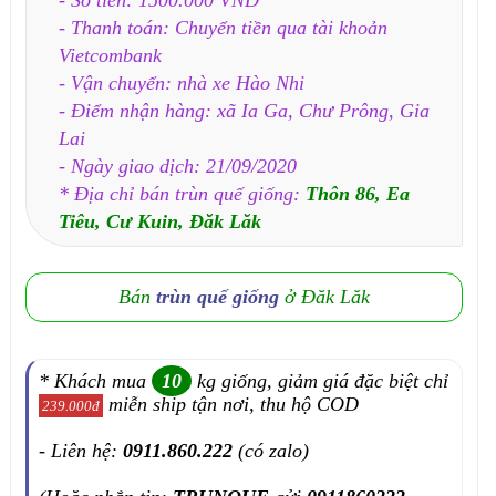
- Thanh toán: Chuyển tiền qua tài khoản
Vietcombank
- Vận chuyển: nhà xe Hào Nhi
- Điểm nhận hàng: xã Ia Ga, Chư Prông, Gia
Lai
- Ngày giao dịch: 21/09/2020
* Địa chỉ bán trùn quế giống:
Thôn 86, Ea
Tiêu, Cư Kuin, Đăk Lăk
Bán
trùn quế giống
ở Đăk Lăk
* Khách mua
10
kg giống, giảm giá đặc biệt chỉ
miễn ship tận nơi, thu hộ COD
239.000đ
- Liên hệ:
0911.860.222
(có zalo)