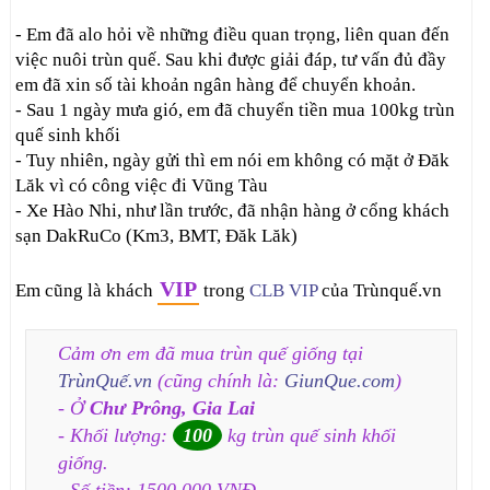
- Em đã alo hỏi về những điều quan trọng, liên quan đến
việc nuôi trùn quế. Sau khi được giải đáp, tư vấn đủ đầy
em đã xin số tài khoản ngân hàng để chuyển khoản.
- Sau 1 ngày mưa gió, em đã chuyển tiền mua 100kg trùn
quế sinh khối
- Tuy nhiên, ngày gửi thì em nói em không có mặt ở Đăk
Lăk vì có công việc đi Vũng Tàu
- Xe Hào Nhi, như lần trước, đã nhận hàng ở cổng khách
sạn DakRuCo (Km3, BMT, Đăk Lăk)
VIP
Em cũng là khách
trong
CLB VIP
của Trùnquế.vn
Cảm ơn em đã mua trùn quế giống tại
TrùnQuế.vn
(cũng chính là:
GiunQue.com
)
- Ở
Chư Prông, Gia Lai
- Khối lượng:
100
kg trùn quế sinh khối
giống.
- Số tiền: 1500.000 VNĐ