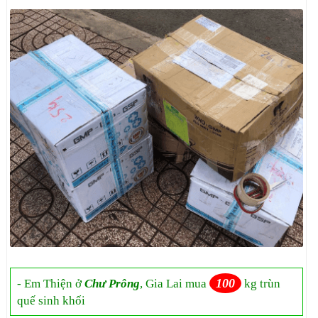
100
- Em Thiện ở
Chư Prông
, Gia Lai mua
kg trùn
quế sinh khối