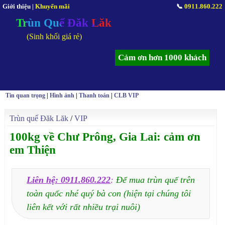
Giới thiệu
|
Khuyến mãi
📞
0911.860.222
Trùn Quế Đăk Lăk
(Sinh khối giá rẻ)
Cảm ơn hơn 1000 khách
Tin quan trọng
|
Hình ảnh
|
Thanh toán
|
CLB VIP
Trùn quế Đăk Lăk
/
VIP
100kg về Chư Prông, Gia Lai: cảm ơn
em Thiện
Liên hệ: 0911.860.222
:
Để mua trùn quế trên
toàn quốc nhé quý bà con (hiện tại chúng tôi
liên kết với rất nhiều trại nuôi)