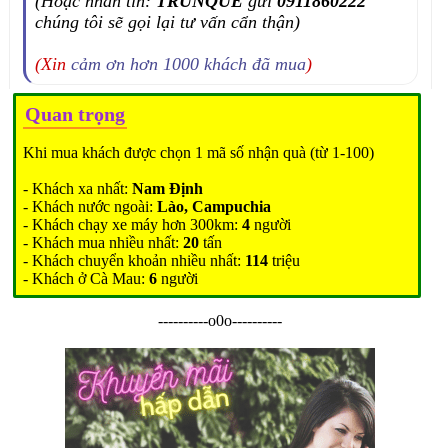
(Hoặc nhắn tin:
TRUNQUE
gửi
0911860222
chúng tôi sẽ gọi lại tư vấn cẩn thận)
(Xin
cảm ơn hơn 1000 khách đã mua
)
Quan trọng
Khi mua khách được chọn 1 mã số nhận quà (từ 1-100)
- Khách xa nhất:
Nam Định
- Khách nước ngoài:
Lào, Campuchia
- Khách chạy xe máy hơn 300km:
4
người
- Khách mua nhiều nhất:
20
tấn
- Khách chuyển khoản nhiều nhất:
114
triệu
- Khách ở Cà Mau:
6
người
----------o0o----------