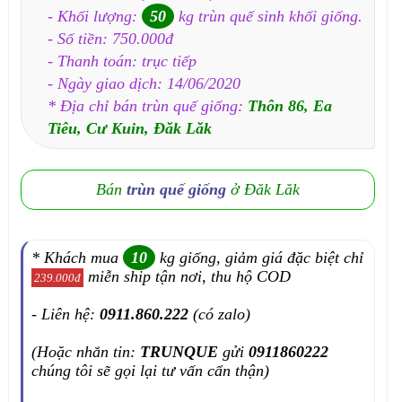
- Khối lượng:
50
kg trùn quế sinh khối giống.
- Số tiền: 750.000đ
- Thanh toán: trục tiếp
- Ngày giao dịch: 14/06/2020
* Địa chỉ bán trùn quế giống:
Thôn 86, Ea
Tiêu, Cư Kuin, Đăk Lăk
Bán
trùn quế giống
ở Đăk Lăk
* Khách mua
10
kg giống, giảm giá đặc biệt chỉ
miễn ship tận nơi, thu hộ COD
239.000đ
- Liên hệ:
0911.860.222
(có zalo)
(Hoặc nhắn tin:
TRUNQUE
gửi
0911860222
chúng tôi sẽ gọi lại tư vấn cẩn thận)