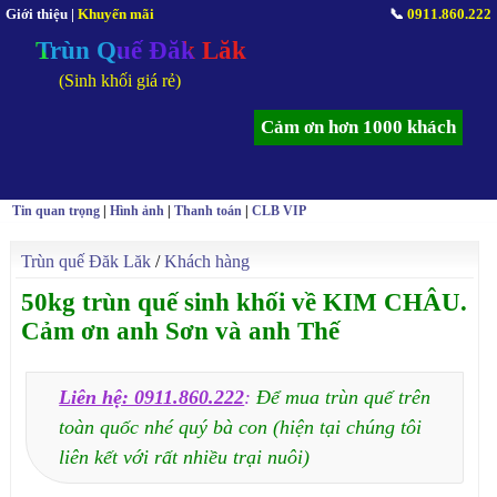
Giới thiệu
|
Khuyến mãi
📞
0911.860.222
Trùn Quế Đăk Lăk
(Sinh khối giá rẻ)
Cảm ơn hơn 1000 khách
Tin quan trọng
|
Hình ảnh
|
Thanh toán
|
CLB VIP
Trùn quế Đăk Lăk
/
Khách hàng
50kg trùn quế sinh khối về KIM CHÂU.
Cảm ơn anh Sơn và anh Thế
Liên hệ: 0911.860.222
:
Để mua trùn quế trên
toàn quốc nhé quý bà con (hiện tại chúng tôi
liên kết với rất nhiều trại nuôi)