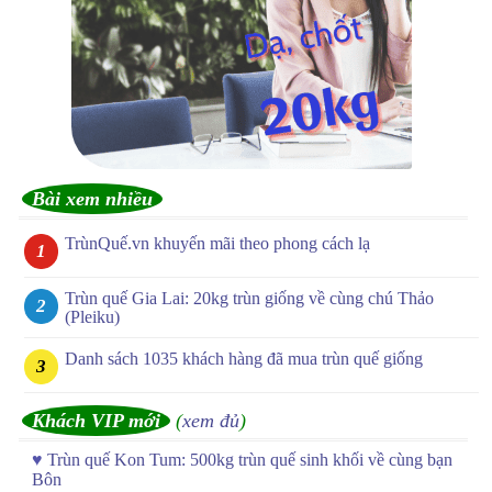
Bài xem nhiều
TrùnQuế.vn khuyến mãi theo phong cách lạ
Trùn quế Gia Lai: 20kg trùn giống về cùng chú Thảo
(Pleiku)
Danh sách 1035 khách hàng đã mua trùn quế giống
Khách VIP mới
(
xem đủ
)
♥
Trùn quế Kon Tum: 500kg trùn quế sinh khối về cùng bạn
Bôn