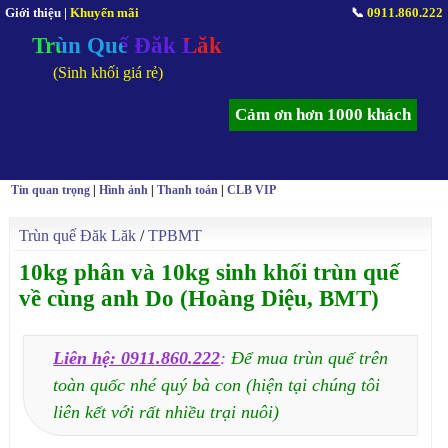
Giới thiệu
|
Khuyến mãi
📞
0911.860.222
Trùn Quế Đăk Lăk
(Sinh khối giá rẻ)
Cảm ơn hơn 1000 khách
Tin quan trọng
|
Hình ảnh
|
Thanh toán
|
CLB VIP
Trùn quế Đăk Lăk
/
TPBMT
10kg phân và 10kg sinh khối trùn quế
về cùng anh Do (Hoàng Diệu, BMT)
Liên hệ: 0911.860.222
:
Để mua trùn quế trên
toàn quốc nhé quý bà con (hiện tại chúng tôi
liên kết với rất nhiều trại nuôi)