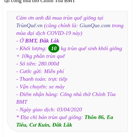
tại cổng nhà thờ Chính Tòa BMT
Cảm ơn anh đã mua trùn quế giống tại
TrùnQuế.vn
(cũng chính là:
GiunQue.com
trong
mùa đại dịch COVID-19 này)
- Ở
BMT, Đăk Lăk
- Khối lượng:
10
kg trùn quế sinh khối giống
+ 10kg phân trùn quế
- Số tiền: 280.000đ
- Cước gửi: Miễn phí
- Thanh toán: trực tiếp
- Vận chuyển: xe máy
- Điểm nhận hàng: Cổng nhà thờ Chính Tòa
BMT
- Ngày giao dịch: 03/04/2020
* Địa chỉ bán trùn quế giống:
Thôn 86, Ea
Tiêu, Cư Kuin, Đăk Lăk