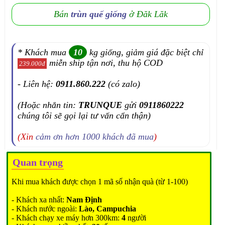
Bán
trùn quế giống
ở Đăk Lăk
* Khách mua
10
kg giống, giảm giá đặc biệt chỉ
miễn ship tận nơi, thu hộ COD
239.000đ
- Liên hệ:
0911.860.222
(có zalo)
(Hoặc nhắn tin:
TRUNQUE
gửi
0911860222
chúng tôi sẽ gọi lại tư vấn cẩn thận)
(Xin
cảm ơn hơn 1000 khách đã mua
)
Quan trọng
Khi mua khách được chọn 1 mã số nhận quà (từ 1-100)
- Khách xa nhất:
Nam Định
- Khách nước ngoài:
Lào, Campuchia
- Khách chạy xe máy hơn 300km:
4
người