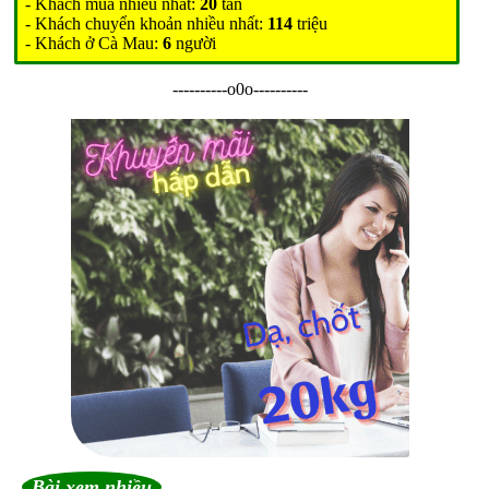
- Khách mua nhiều nhất:
20
tấn
- Khách chuyển khoản nhiều nhất:
114
triệu
- Khách ở Cà Mau:
6
người
----------o0o----------
Bài xem nhiều