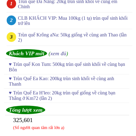
Trùn quế Đà Nẵng: 20kg trùn sinh khối về cùng em
Chinh
CLB KHÁCH VIP: Mua 100kg (1 tạ) trùn quế sinh khối
trở lên
Trùn quế Krông aNa: 50kg giống về cùng anh Thao (lần
2)
Khách VIP mới
(
xem đủ
)
♥
Trùn quế Kon Tum: 500kg trùn quế sinh khối về cùng bạn
Bôn
♥
Trùn Quế Ea Kao: 200kg trùn sinh khối về cùng anh
Thanh
♥
Trùn Quế Ea H'leo: 20kg trùn quế giống về cùng bạn
Thắng ở Km72 (lần 2)
Tổng lượt xem
325,601
(Số người quan tâm rất lớn ạ)