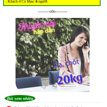
- Khách ở Cà Mau:
6
người
----------o0o----------
Bài xem nhiều