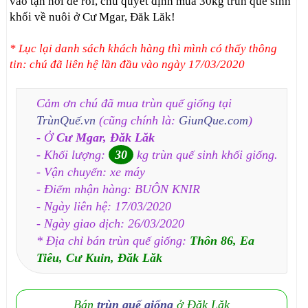
vào tận nơi để rồi, chú quyết định mua 30kg trùn quế sinh
khối về nuôi ở Cư Mgar, Đăk Lăk!
* Lục lại danh sách khách hàng thì mình có thấy thông
tin: chú đã liên hệ lần đầu vào ngày 17/03/2020
Cảm ơn chú đã mua trùn quế giống tại
TrùnQuế.vn
(cũng chính là:
GiunQue.com
)
- Ở
Cư Mgar, Đăk Lăk
- Khối lượng:
30
kg trùn quế sinh khối giống.
- Vận chuyển: xe máy
- Điểm nhận hàng: BUÔN KNIR
- Ngày liên hệ: 17/03/2020
- Ngày giao dịch: 26/03/2020
* Địa chỉ bán trùn quế giống:
Thôn 86, Ea
Tiêu, Cư Kuin, Đăk Lăk
Bán
trùn quế giống
ở Đăk Lăk