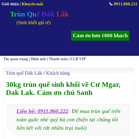
Giới thiệu
|
Khuyến mãi
📞
0911.860.222
Trùn Quế Đăk Lăk
(Sinh khối giá rẻ)
Cảm ơn hơn 1000 khách
Tin quan trọng
|
Hình ảnh
|
Thanh toán
|
CLB VIP
Trùn quế Đăk Lăk
/
Khách hàng
30kg trùn quế sinh khối về Cư Mgar,
Dak Lak. Cảm ơn chú Sanh
Liên hệ: 0911.860.222
:
Để mua trùn quế trên
toàn quốc nhé quý bà con (hiện tại chúng tôi
liên kết với rất nhiều trại nuôi)