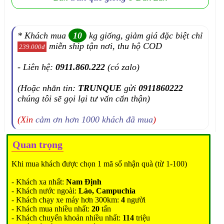
* Khách mua
10
kg giống, giảm giá đặc biệt chỉ
miễn ship tận nơi, thu hộ COD
239.000đ
- Liên hệ:
0911.860.222
(có zalo)
(Hoặc nhắn tin:
TRUNQUE
gửi
0911860222
chúng tôi sẽ gọi lại tư vấn cẩn thận)
(Xin
cảm ơn hơn 1000 khách đã mua
)
Quan trọng
Khi mua khách được chọn 1 mã số nhận quà (từ 1-100)
- Khách xa nhất:
Nam Định
- Khách nước ngoài:
Lào, Campuchia
- Khách chạy xe máy hơn 300km:
4
người
- Khách mua nhiều nhất:
20
tấn
- Khách chuyển khoản nhiều nhất:
114
triệu