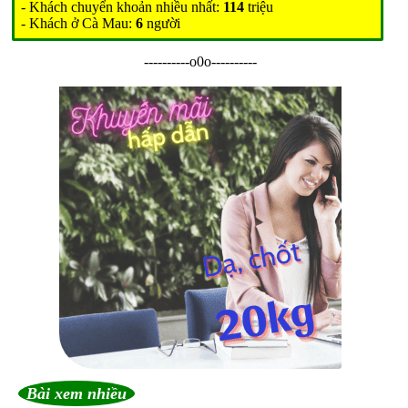
- Khách chuyển khoản nhiều nhất:
114
triệu
- Khách ở Cà Mau:
6
người
----------o0o----------
Bài xem nhiều