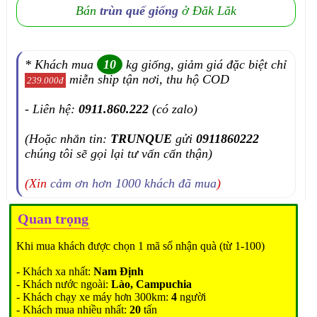
Bán
trùn quế giống
ở Đăk Lăk
* Khách mua
10
kg giống, giảm giá đặc biệt chỉ
miễn ship tận nơi, thu hộ COD
239.000đ
- Liên hệ:
0911.860.222
(có zalo)
(Hoặc nhắn tin:
TRUNQUE
gửi
0911860222
chúng tôi sẽ gọi lại tư vấn cẩn thận)
(Xin
cảm ơn hơn 1000 khách đã mua
)
Quan trọng
Khi mua khách được chọn 1 mã số nhận quà (từ 1-100)
- Khách xa nhất:
Nam Định
- Khách nước ngoài:
Lào, Campuchia
- Khách chạy xe máy hơn 300km:
4
người
- Khách mua nhiều nhất:
20
tấn