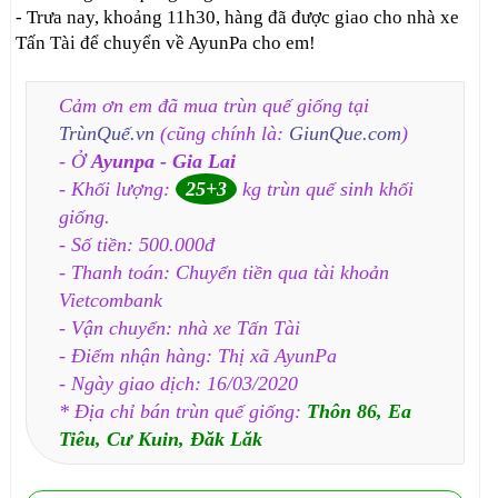
- Trưa nay, khoảng 11h30, hàng đã được giao cho nhà xe
Tấn Tài để chuyển về AyunPa cho em!
Cảm ơn em đã mua trùn quế giống tại
TrùnQuế.vn
(cũng chính là:
GiunQue.com
)
- Ở
Ayunpa - Gia Lai
- Khối lượng:
25+3
kg trùn quế sinh khối
giống.
- Số tiền: 500.000đ
- Thanh toán: Chuyển tiền qua tài khoản
Vietcombank
- Vận chuyển: nhà xe Tấn Tài
- Điểm nhận hàng: Thị xã AyunPa
- Ngày giao dịch: 16/03/2020
* Địa chỉ bán trùn quế giống:
Thôn 86, Ea
Tiêu, Cư Kuin, Đăk Lăk