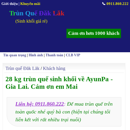
Giới thiệu
|
Khuyến mãi
📞
0911.860.222
Trùn Quế Đăk Lăk
(Sinh khối giá rẻ)
Cảm ơn hơn 1000 khách
Tin quan trọng
|
Hình ảnh
|
Thanh toán
|
CLB VIP
Trùn quế Đăk Lăk
/
Khách hàng
28 kg trùn quế sinh khối về AyunPa -
Gia Lai. Cảm ơn em Mai
Liên hệ: 0911.860.222
:
Để mua trùn quế trên
toàn quốc nhé quý bà con (hiện tại chúng tôi
liên kết với rất nhiều trại nuôi)