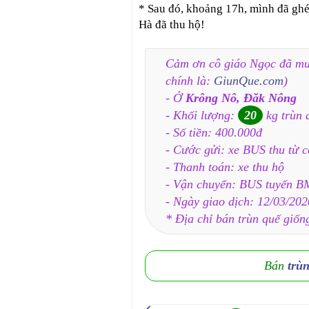
* Sau đó, khoảng 17h, mình đã ghé
Hà đã thu hộ!
Cảm ơn cô giáo Ngọc đã mu
chính là:
GiunQue.com
)
- Ở
Krông Nô, Đăk Nông
- Khối lượng:
20
kg trùn 
- Số tiền: 400.000đ
- Cước gửi: xe BUS thu từ 
- Thanh toán: xe thu hộ
- Vận chuyển: BUS tuyến B
- Ngày giao dịch: 12/03/202
* Địa chỉ bán trùn quế giốn
Bán
trù