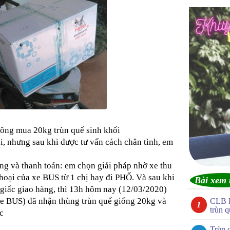
ông mua 20kg trùn quế sinh khối
i, nhưng sau khi được tư vấn cách chân tình, em
àng và thanh toán: em chọn giải pháp nhờ xe thu
 thoại của xe BUS từ 1 chị hay đi PHỐ. Và sau khi
Bài xem 
giấc giao hàng, thì 13h hôm nay (12/03/2020)
 xe BUS) đã nhận thùng trùn quế giống 20kg và
CLB 
trùn q
c
Trùn 