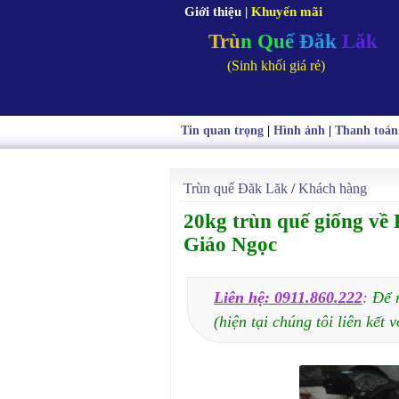
Giới thiệu
|
Khuyến mãi
Trùn Quế Đăk Lăk
(Sinh khối giá rẻ)
Tin quan trọng
|
Hình ảnh
|
Thanh toán
Trùn quế Đăk Lăk
/
Khách hàng
20kg trùn quế giống về
Giáo Ngọc
Liên hệ: 0911.860.222
:
Để 
(hiện tại chúng tôi liên kết v