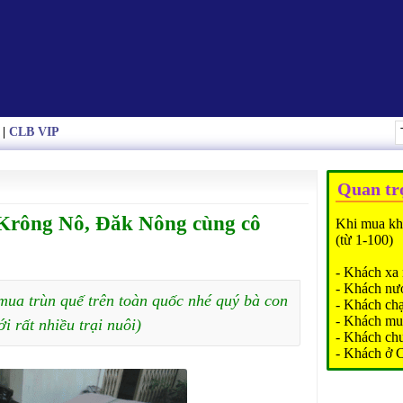
|
CLB VIP
Quan tr
 Krông Nô, Đăk Nông cùng cô
Khi mua kh
(từ 1-100)
- Khách xa 
- Khách nư
mua trùn quế trên toàn quốc nhé quý bà con
- Khách ch
- Khách mu
ới rất nhiều trại nuôi)
- Khách ch
- Khách ở 