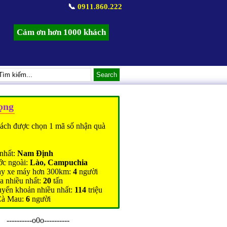
📞
0911.860.222
Cảm ơn hơn 1000 khách
ọng
ách được chọn 1 mã số nhận quà
nhất:
Nam Định
ớc ngoài:
Lào, Campuchia
ạy xe máy hơn 300km:
4
người
a nhiều nhất:
20
tấn
uyển khoản nhiều nhất:
114
triệu
Cà Mau:
6
người
----------o0o----------