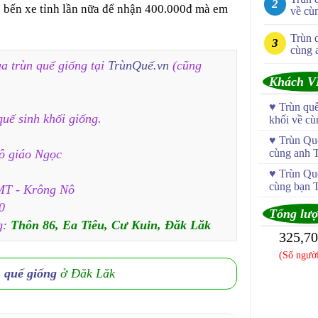
 bến xe tỉnh lần nữa để nhận 400.000đ mà em
về cù
Trùn 
cùng 
a trùn quế giống tại
TrùnQuế.vn
(cũng
Khách V
♥
Trùn qu
quế sinh khối giống.
khối về c
♥
Trùn Quế
cô giáo Ngọc
cùng anh 
♥
Trùn Quế
cùng bạn 
MT - Krông Nô
0
Tổng lượ
g:
Thôn 86, Ea Tiêu, Cư Kuin, Đăk Lăk
325,7
(Số người
n quế giống
ở Đăk Lăk