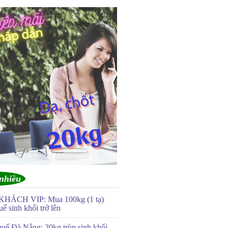
nhiều
KHÁCH VIP: Mua 100kg (1 tạ)
uế sinh khối trở lên
quế Đà Nẵng: 20kg trùn sinh khối