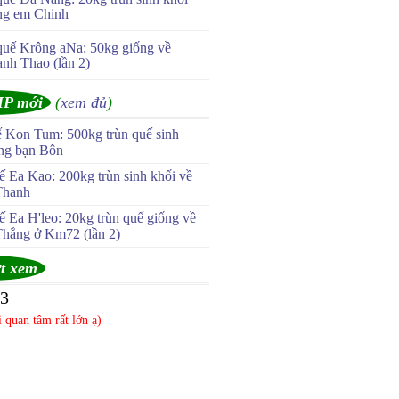
ng em Chinh
quế Krông aNa: 50kg giống về
anh Thao (lần 2)
IP mới
(
xem đủ
)
ế Kon Tum: 500kg trùn quế sinh
ùng bạn Bôn
 Ea Kao: 200kg trùn sinh khối về
Thanh
 Ea H'leo: 20kg trùn quế giống về
Thắng ở Km72 (lần 2)
t xem
03
 quan tâm rất lớn ạ)