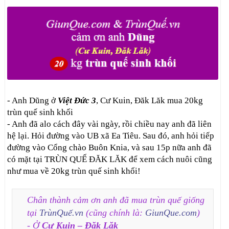
- Anh Dũng ở
Việt Đức 3
, Cư Kuin, Đăk Lăk mua 20kg
trùn quế sinh khối
- Anh đã alo cách đây vài ngày, rồi chiều nay anh đã liên
hệ lại. Hỏi đường vào UB xã Ea Tiêu. Sau đó, anh hỏi tiếp
đường vào Cổng chào Buôn Knia, và sau 15p nữa anh đã
có mặt tại TRÙN QUẾ ĐĂK LĂK để xem cách nuôi cũng
như mua về 20kg trùn quế sinh khối!
Chân thành cảm ơn anh đã mua trùn quế giống
tại
TrùnQuế.vn
(cũng chính là:
GiunQue.com
)
- Ở
Cư Kuin – Đăk Lăk