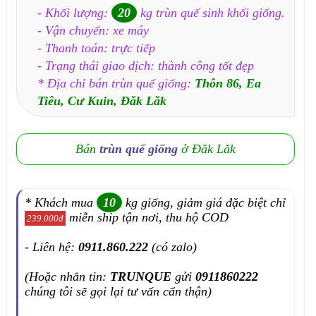
- Khối lượng:
20
kg trùn quế sinh khối giống.
- Vận chuyển: xe máy
- Thanh toán: trực tiếp
- Trạng thái giao dịch: thành công tốt đẹp
* Địa chỉ bán trùn quế giống:
Thôn 86, Ea
Tiêu, Cư Kuin, Đăk Lăk
Bán
trùn quế giống
ở Đăk Lăk
* Khách mua
10
kg giống, giảm giá đặc biệt chỉ
miễn ship tận nơi, thu hộ COD
239.000đ
- Liên hệ:
0911.860.222
(có zalo)
(Hoặc nhắn tin:
TRUNQUE
gửi
0911860222
chúng tôi sẽ gọi lại tư vấn cẩn thận)