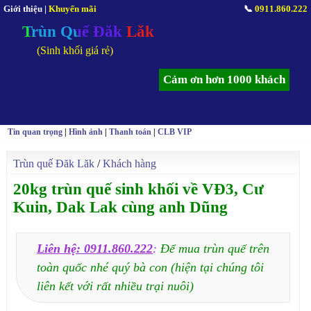
Giới thiệu
|
Khuyến mãi
📞
0911.860.222
Trùn Quế Đăk Lăk
(Sinh khối giá rẻ)
Cảm ơn hơn 1000 khách
Tin quan trọng
|
Hình ảnh
|
Thanh toán
|
CLB VIP
Trùn quế Đăk Lăk
/
Khách hàng
20kg trùn quế sinh khối về VĐ3, Cư
Kuin, Dak Lak cùng anh Dũng
Liên hệ: 0911.860.222
:
Để mua trùn quế trên
toàn quốc nhé quý bà con (hiện tại chúng tôi
liên kết với rất nhiều trại nuôi)