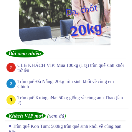
Bài xem nhiều
CLB KHÁCH VIP: Mua 100kg (1 tạ) trùn quế sinh khối
trở lên
Trùn quế Đà Nẵng: 20kg trùn sinh khối về cùng em
Chinh
Trùn quế Krông aNa: 50kg giống về cùng anh Thao (lần
2)
Khách VIP mới
(
xem đủ
)
♥
Trùn quế Kon Tum: 500kg trùn quế sinh khối về cùng bạn
Bôn