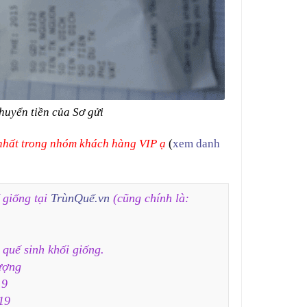
huyển tiền của Sơ gửi
 nhất trong nhóm khách hàng VIP ạ
(
xem danh
 giống tại
TrùnQuế.vn
(cũng chính là:
 quế sinh khối giống.
ượng
19
19