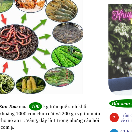
Bài xem 
100
Kon Tum
mua
kg trùn quế sinh khối
khoảng 1000 con chim cút và 200 gà vịt thì nuôi
Trùn 
ho nó ăn?". Vâng, đây là 1 trong những câu hỏi
về cù
.com ạ.
CLB 