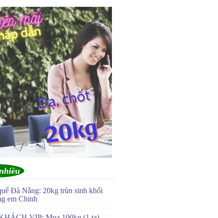
nhiều
quế Đà Nẵng: 20kg trùn sinh khối
ng em Chinh
KHÁCH VIP: Mua 100kg (1 tạ)