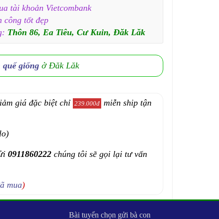
qua tài khoản Vietcombank
h công tốt đẹp
g:
Thôn 86, Ea Tiêu, Cư Kuin, Đăk Lăk
n quế giống
ở Đăk Lăk
iảm giá đặc biệt chỉ
miễn ship tận
239.000đ
lo)
ửi
0911860222
chúng tôi sẽ gọi lại tư vấn
đã mua
)
Bài tuyển chọn gửi bà con