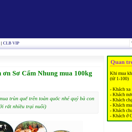
|
CLB VIP
Quan tr
m ơn Sơ Cẩm Nhung mua 100kg
Khi mua kh
(từ 1-100)
- Khách xa 
- Khách nư
mua trùn quế trên toàn quốc nhé quý bà con
- Khách ch
- Khách mu
ới rất nhiều trại nuôi)
- Khách ch
- Khách ở 