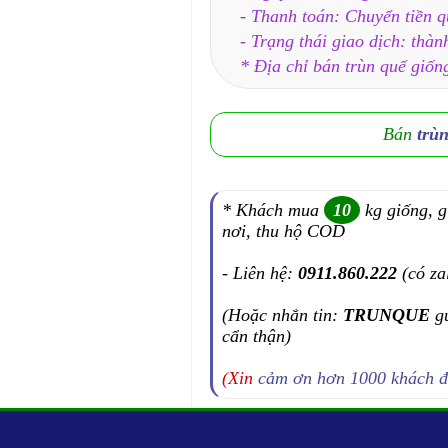
- Thanh toán: Chuyển tiền 
- Trạng thái giao dịch: thàn
* Địa chỉ bán trùn quế giốn
Bán
trù
* Khách mua
10
kg giống, g
nơi, thu hộ COD
- Liên hệ:
0911.860.222
(có za
(Hoặc nhắn tin:
TRUNQUE
g
cẩn thận)
(Xin
cảm ơn hơn 1000 khách 