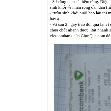
- Sơ cũng chia sẻ thêm rằng. Diện
sinh khối về nhân rộng dần dần (rất
- "trùn sinh khối nuôi bao lâu thì 
hay ạ!
- Và sau 2 ngày trao đổi qua lại 
chưa chốt nhanh được. Rất nhanh sa
vietcombank của GiunQue.com để n