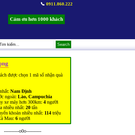
📞
0911.860.222
Cảm ơn hơn 1000 khách
ọng
ách được chọn 1 mã số nhận quà
nhất:
Nam Định
ớc ngoài:
Lào, Campuchia
ạy xe máy hơn 300km:
4
người
a nhiều nhất:
20
tấn
uyển khoản nhiều nhất:
114
triệu
Cà Mau:
6
người
----------o0o----------