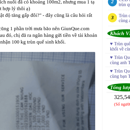
 tích nuôi đã có khoảng 100m2, nhưng mua 1 tạ
trùn q
 hợp lý thôi ạ)
mật độ tăng gấp đôi?" - đây cũng là câu hỏi rất
Trùn 
cùng 
vì cũng 1 phần trời mưa bão nên GiunQue.com
Khách V
u đó, chị đã ra ngân hàng gửi tiền về tài khoản
hận 100 kg trùn quế sinh khối.
♥
Trùn qu
khối về c
♥
Trùn Quế
cùng anh 
♥
Trùn Quế
cùng bạn 
Tổng lượ
325,5
(Số người