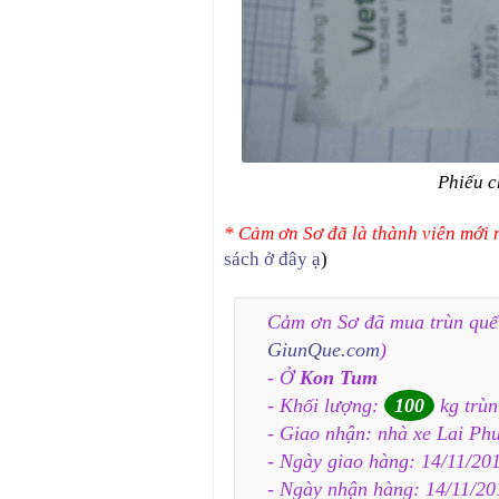
Phiếu c
* Cảm ơn Sơ đã là thành viên mới
sách ở đây ạ
)
Cảm ơn Sơ đã mua trùn quế
GiunQue.com
)
- Ở
Kon Tum
- Khối lượng:
100
kg trùn
- Giao nhận: nhà xe Lai Ph
- Ngày giao hàng: 14/11/20
- Ngày nhận hàng: 14/11/20