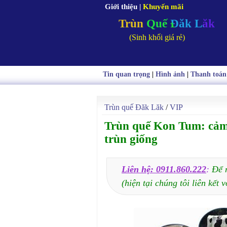
Giới thiệu
|
Khuyến mãi
Trùn Quế Đăk Lăk
(Sinh khối giá rẻ)
Tin quan trọng
|
Hình ảnh
|
Thanh toán
Trùn quế Đăk Lăk
/
VIP
Trùn quế Kon Tum: cả
trùn giống
Liên hệ: 0911.860.222
:
Để 
(hiện tại chúng tôi liên kết v