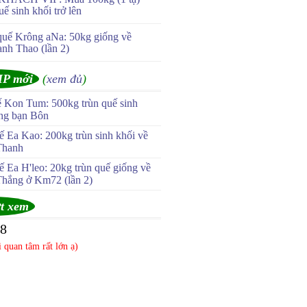
uế sinh khối trở lên
quế Krông aNa: 50kg giống về
anh Thao (lần 2)
IP mới
(
xem đủ
)
ế Kon Tum: 500kg trùn quế sinh
ùng bạn Bôn
 Ea Kao: 200kg trùn sinh khối về
Thanh
 Ea H'leo: 20kg trùn quế giống về
Thắng ở Km72 (lần 2)
t xem
48
 quan tâm rất lớn ạ)