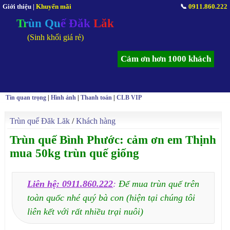
Giới thiệu
|
Khuyến mãi
📞
0911.860.222
Trùn Quế Đăk Lăk
(Sinh khối giá rẻ)
Cảm ơn hơn 1000 khách
Tin quan trọng
|
Hình ảnh
|
Thanh toán
|
CLB VIP
Trùn quế Đăk Lăk
/
Khách hàng
Trùn quế Bình Phước: cảm ơn em Thịnh
mua 50kg trùn quế giống
Liên hệ: 0911.860.222
:
Để mua trùn quế trên
toàn quốc nhé quý bà con (hiện tại chúng tôi
liên kết với rất nhiều trại nuôi)