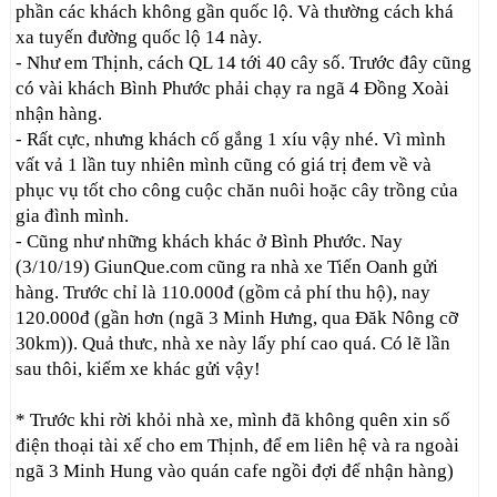
phần các khách không gần quốc lộ. Và thường cách khá
xa tuyến đường quốc lộ 14 này.
- Như em Thịnh, cách QL 14 tới 40 cây số. Trước đây cũng
có vài khách Bình Phước phải chạy ra ngã 4 Đồng Xoài
nhận hàng.
- Rất cực, nhưng khách cố gắng 1 xíu vậy nhé. Vì mình
vất vả 1 lần tuy nhiên mình cũng có giá trị đem về và
phục vụ tốt cho công cuộc chăn nuôi hoặc cây trồng của
gia đình mình.
- Cũng như những khách khác ở Bình Phước. Nay
(3/10/19) GiunQue.com cũng ra nhà xe Tiến Oanh gửi
hàng. Trước chỉ là 110.000đ (gồm cả phí thu hộ), nay
120.000đ (gần hơn (ngã 3 Minh Hưng, qua Đăk Nông cỡ
30km)). Quả thưc, nhà xe này lấy phí cao quá. Có lẽ lần
sau thôi, kiếm xe khác gửi vậy!
* Trước khi rời khỏi nhà xe, mình đã không quên xin số
điện thoại tài xế cho em Thịnh, để em liên hệ và ra ngoài
ngã 3 Minh Hung vào quán cafe ngồi đợi để nhận hàng)