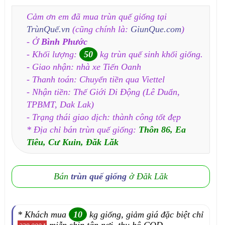
Cảm ơn em đã mua trùn quế giống tại
TrùnQuế.vn
(cũng chính là:
GiunQue.com
)
- Ở
Bình Phước
- Khối lượng:
50
kg trùn quế sinh khối giống.
- Giao nhận: nhà xe Tiến Oanh
- Thanh toán: Chuyển tiền qua Viettel
- Nhận tiền: Thế Giới Di Động (Lê Duẩn,
TPBMT, Dak Lak)
- Trạng thái giao dịch: thành công tốt đẹp
* Địa chỉ bán trùn quế giống:
Thôn 86, Ea
Tiêu, Cư Kuin, Đăk Lăk
Bán
trùn quế giống
ở Đăk Lăk
* Khách mua
10
kg giống, giảm giá đặc biệt chỉ
miễn ship tận nơi, thu hộ COD