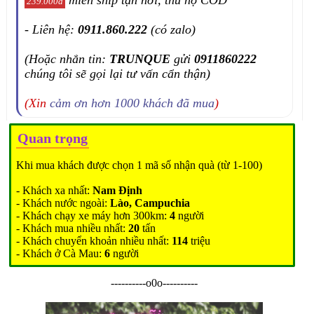
239.000đ
- Liên hệ:
0911.860.222
(có zalo)
(Hoặc nhắn tin:
TRUNQUE
gửi
0911860222
chúng tôi sẽ gọi lại tư vấn cẩn thận)
(Xin
cảm ơn hơn 1000 khách đã mua
)
Quan trọng
Khi mua khách được chọn 1 mã số nhận quà (từ 1-100)
- Khách xa nhất:
Nam Định
- Khách nước ngoài:
Lào, Campuchia
- Khách chạy xe máy hơn 300km:
4
người
- Khách mua nhiều nhất:
20
tấn
- Khách chuyển khoản nhiều nhất:
114
triệu
- Khách ở Cà Mau:
6
người
----------o0o----------