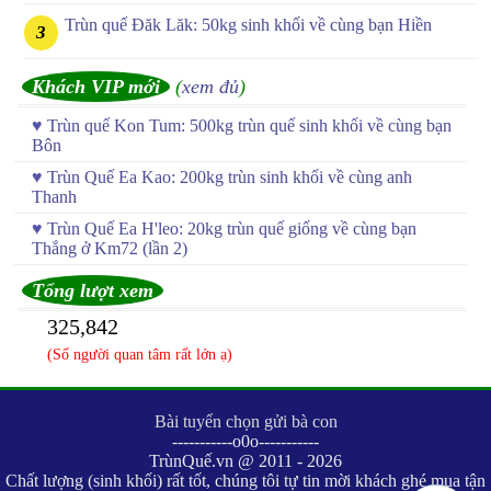
Trùn quế Đăk Lăk: 50kg sinh khối về cùng bạn Hiền
Khách VIP mới
(
xem đủ
)
♥
Trùn quế Kon Tum: 500kg trùn quế sinh khối về cùng bạn
Bôn
♥
Trùn Quế Ea Kao: 200kg trùn sinh khối về cùng anh
Thanh
♥
Trùn Quế Ea H'leo: 20kg trùn quế giống về cùng bạn
Thắng ở Km72 (lần 2)
Tổng lượt xem
325,842
(Số người quan tâm rất lớn ạ)
Bài tuyển chọn gửi bà con
-----------o0o-----------
TrùnQuế.vn @ 2011 - 2026
Chất lượng (sinh khối) rất tốt, chúng tôi tự tin mời khách ghé mua tận