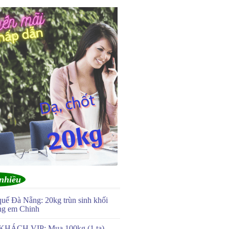
nhiều
quế Đà Nẵng: 20kg trùn sinh khối
ng em Chinh
KHÁCH VIP: Mua 100kg (1 tạ)