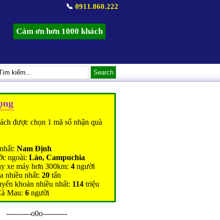
📞
0911.860.222
Cảm ơn hơn 1000 khách
ọng
ách được chọn 1 mã số nhận quà
nhất:
Nam Định
ớc ngoài:
Lào, Campuchia
ạy xe máy hơn 300km:
4
người
a nhiều nhất:
20
tấn
uyển khoản nhiều nhất:
114
triệu
Cà Mau:
6
người
----------o0o----------