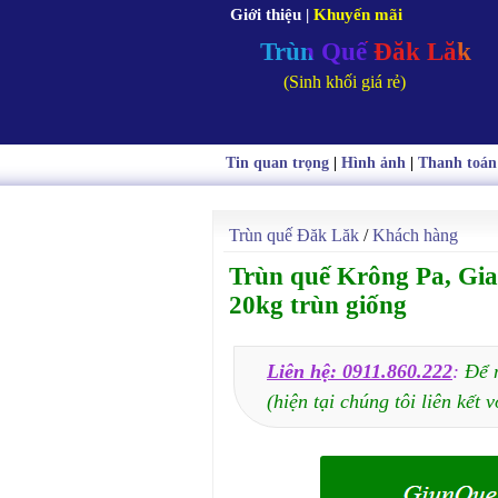
Giới thiệu
|
Khuyến mãi
Trùn Quế Đăk Lăk
(Sinh khối giá rẻ)
Tin quan trọng
|
Hình ảnh
|
Thanh toán
Trùn quế Đăk Lăk
/
Khách hàng
Trùn quế Krông Pa, Gi
20kg trùn giống
Liên hệ: 0911.860.222
:
Để 
(hiện tại chúng tôi liên kết v