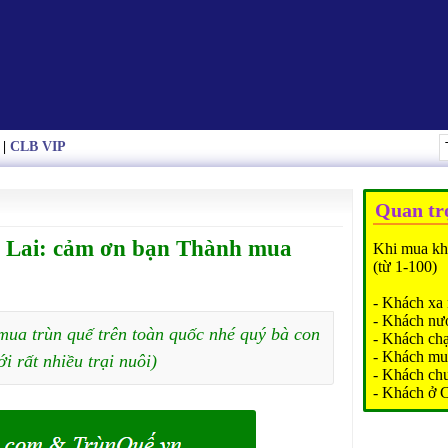
|
CLB VIP
Quan tr
a Lai: cảm ơn bạn Thành mua
Khi mua kh
(từ 1-100)
- Khách xa 
- Khách nư
mua trùn quế trên toàn quốc nhé quý bà con
- Khách ch
- Khách mu
ới rất nhiều trại nuôi)
- Khách ch
- Khách ở 