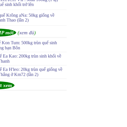
uế sinh khối trở lên
quế Krông aNa: 50kg giống về
anh Thao (lần 2)
IP mới
(
xem đủ
)
ế Kon Tum: 500kg trùn quế sinh
ùng bạn Bôn
 Ea Kao: 200kg trùn sinh khối về
Thanh
 Ea H'leo: 20kg trùn quế giống về
Thắng ở Km72 (lần 2)
t xem