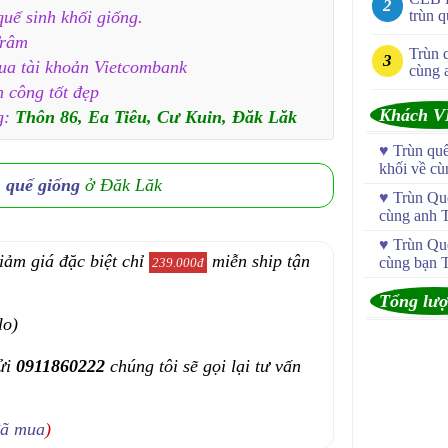
quế sinh khối giống.
trùn q
Trâm
Trùn 
qua tài khoản Vietcombank
cùng 
h công tốt đẹp
Khách V
g:
Thôn 86, Ea Tiêu, Cư Kuin, Đăk Lăk
♥
Trùn qu
khối về c
n quế giống
ở Đăk Lăk
♥
Trùn Quế
cùng anh 
♥
Trùn Quế
iảm giá đặc biệt chỉ
miễn ship tận
cùng bạn 
239.000đ
Tổng lượ
lo)
ửi
0911860222
chúng tôi sẽ gọi lại tư vấn
đã mua
)