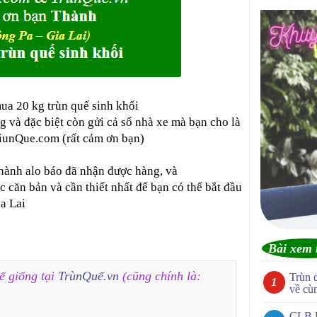
mua 20 kg trùn quế sinh khối
 và đặc biệt còn gửi cả số nhà xe mà bạn cho là
GiunQue.com (rất cảm ơn bạn)
hành alo báo đã nhận được hàng, và
căn bản và cần thiết nhất để bạn có thể bắt đầu
ia Lai
Bài xem 
ế giống tại
TrùnQuế.vn
(cũng chính là:
Trùn 
về cù
CLB 