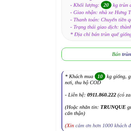
- Khối lượng:
20
kg trùn 
- Giao nhận: nhà xe Hưng 
- Thanh toán: Chuyển tiền 
- Trạng thái giao dịch: thàn
* Địa chỉ bán trùn quế giốn
Bán
trù
* Khách mua
10
kg giống, g
nơi, thu hộ COD
- Liên hệ:
0911.860.222
(có za
(Hoặc nhắn tin:
TRUNQUE
g
cẩn thận)
(Xin
cảm ơn hơn 1000 khách 