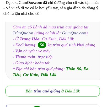
- Dạ, ok, GiunQue.com đã chỉ đường cho cô vào tận nhà.
- Và vì cô đi xe có lẽ hơi yếu tay, nên gia đình đã đồng ý
chỏ ra tận nhà cho cô!
Cảm ơn cô Lành đã mua trùn quế giống tại
TrùnQuế.vn
(cũng chính là:
GiunQue.com
)
- Ở
Trung Hòa
, Cư Kuin, Đăk Lăk
- Khối lượng:
50
kg trùn quế sinh khối giống.
- Vận chuyển: xe máy
- Thanh toán: trực tiếp
- Giao dịch: hoàn tất
* Địa chỉ bán trùn quế giống:
Thôn 86, Ea
Tiêu, Cư Kuin, Đăk Lăk
Bán
trùn quế giống
ở Đăk Lăk