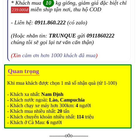
* Khách mua
10
kg giống, giảm giá đặc biệt chỉ
miễn ship tận nơi, thu hộ COD
239.000đ
- Liên hệ:
0911.860.222
(có zalo)
(Hoặc nhắn tin:
TRUNQUE
gửi
0911860222
chúng tôi sẽ gọi lại tư vấn cẩn thận)
(Xin
cảm ơn hơn 1000 khách đã mua
)
Quan trọng
Khi mua khách được chọn 1 mã số nhận quà (từ 1-100)
- Khách xa nhất:
Nam Định
- Khách nước ngoài:
Lào, Campuchia
- Khách chạy xe máy hơn 300km:
4
người
- Khách mua nhiều nhất:
20
tấn
- Khách chuyển khoản nhiều nhất:
114
triệu
- Khách ở Cà Mau:
6
người
----------o0o----------