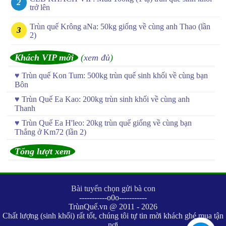
trở lên
Trùn quế Krông aNa: 50kg giống về cùng anh Thao (lần
2)
Khách VIP mới
(
xem đủ
)
♥
Trùn quế Kon Tum: 500kg trùn quế sinh khối về cùng bạn
Bôn
♥
Trùn Quế Ea Kao: 200kg trùn sinh khối về cùng anh
Thanh
♥
Trùn Quế Ea H'leo: 20kg trùn quế giống về cùng bạn
Thắng ở Km72 (lần 2)
Tổng lượt xem
Bài tuyển chọn gửi bà con
-----------o0o-----------
TrùnQuế.vn @ 2011 - 2026
Chất lượng (sinh khối) rất tốt, chúng tôi tự tin mời khách ghé mua tận
nơi