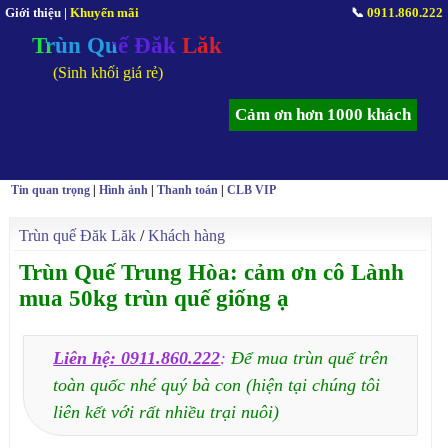
Giới thiệu
|
Khuyến mãi
📞
0911.860.222
Trùn Quế Đăk Lăk
(Sinh khối giá rẻ)
Cảm ơn hơn 1000 khách
Tin quan trọng
|
Hình ảnh
|
Thanh toán
|
CLB VIP
Trùn quế Đăk Lăk
/
Khách hàng
Trùn Quế Trung Hòa: cảm ơn cô Lành
mua 50kg trùn quế giống ạ
Liên hệ: 0911.860.222
:
Để mua trùn quế trên
toàn quốc nhé quý bà con (hiện tại chúng tôi
liên kết với rất nhiều trại nuôi)