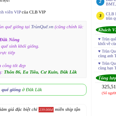
triệu!
BMT, 
nh viên VIP
của CLB VIP
CLB 
trùn q
n quế giống tại
TrùnQuế.vn
(cũng chính là:
Khách V
♥
Trùn qu
 Đăk Nông
khối về c
 quế sinh khối giống.
♥
Trùn Quế
rực tiếp
cùng anh 
♥
Trùn Quế
h công tốt đẹp
cùng bạn 
g:
Thôn 86, Ea Tiêu, Cư Kuin, Đăk Lăk
Tổng lượ
325,5
n quế giống
ở Đăk Lăk
(Số người
iảm giá đặc biệt chỉ
miễn ship tận
239.000đ