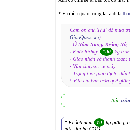
Anh có chia sẻ bị bắn tốc độ mất 1 
* Và điều quan trọng là: anh là
thà
Cảm ơn anh Thái đã mua trù
GiunQue.com
)
- Ở
Nâm Nung, Krông Nô,
- Khối lượng:
100
kg trùn
- Giao nhận và thanh toán: t
- Vận chuyển: xe máy
- Trạng thái giao dịch: thàn
* Địa chỉ bán trùn quế giốn
Bán
trù
* Khách mua
10
kg giống, g
nơi, thu hộ COD