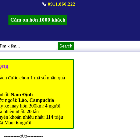
📞
0911.860.222
Cảm ơn hơn 1000 khách
ọng
ách được chọn 1 mã số nhận quà
nhất:
Nam Định
ớc ngoài:
Lào, Campuchia
ạy xe máy hơn 300km:
4
người
a nhiều nhất:
20
tấn
uyển khoản nhiều nhất:
114
triệu
Cà Mau:
6
người
----------o0o----------