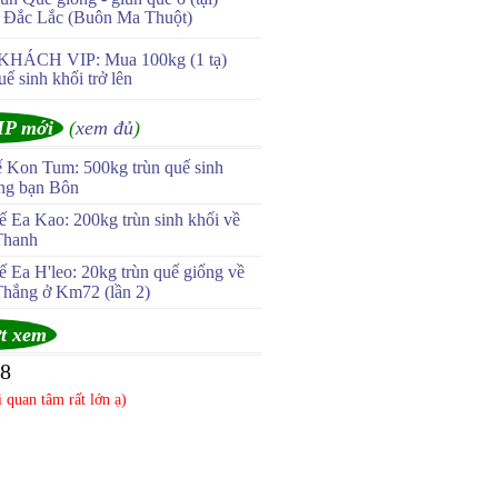
Đắc Lắc (Buôn Ma Thuột)
KHÁCH VIP: Mua 100kg (1 tạ)
uế sinh khối trở lên
IP mới
(
xem đủ
)
ế Kon Tum: 500kg trùn quế sinh
ùng bạn Bôn
 Ea Kao: 200kg trùn sinh khối về
Thanh
 Ea H'leo: 20kg trùn quế giống về
Thắng ở Km72 (lần 2)
t xem
18
 quan tâm rất lớn ạ)