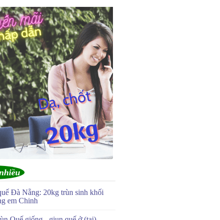
nhiều
quế Đà Nẵng: 20kg trùn sinh khối
ng em Chinh
ùn Quế giống - giun quế ở (tại)