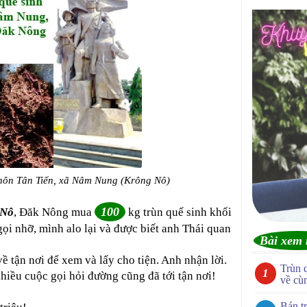
thôn Tân Tiến, xã Nâm Nung (Krông Nô)
100
 Nô
, Đăk Nông mua
kg trùn quế sinh khối
gọi nhỡ, mình alo lại và được biết anh Thái quan
Bài xem 
ề tận nơi để xem và lấy cho tiện. Anh nhận lời.
Trùn 
hiều cuộc gọi hỏi đường cũng đã tới tận nơi!
về cù
Bán tr