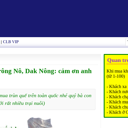
|
CLB VIP
Quan tr
ông Nô, Dak Nông: cảm ơn anh
Khi mua kh
(từ 1-100)
- Khách xa 
- Khách nư
mua trùn quế trên toàn quốc nhé quý bà con
- Khách ch
- Khách mu
ới rất nhiều trại nuôi)
- Khách ch
- Khách ở 