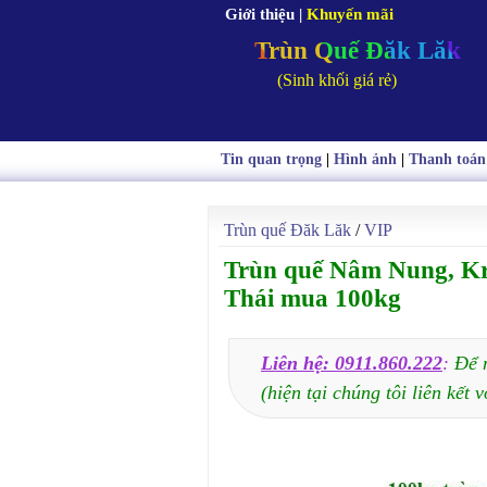
Giới thiệu
|
Khuyến mãi
Trùn Quế Đăk Lăk
(Sinh khối giá rẻ)
Tin quan trọng
|
Hình ảnh
|
Thanh toán
Trùn quế Đăk Lăk
/
VIP
Trùn quế Nâm Nung, Kr
Thái mua 100kg
Liên hệ: 0911.860.222
:
Để 
(hiện tại chúng tôi liên kết v