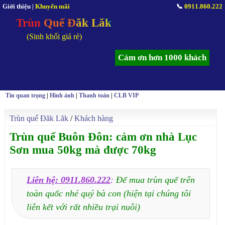
Giới thiệu
|
Khuyến mãi
📞
0911.860.222
Trùn Quế Đăk Lăk
(Sinh khối giá rẻ)
Cảm ơn hơn 1000 khách
Tin quan trọng
|
Hình ảnh
|
Thanh toán
|
CLB VIP
Trùn quế Đăk Lăk
/
Khách hàng
Trùn quế Buôn Đôn: cảm ơn nhà Lục
Sơn mua 50kg mà được 70kg
Liên hệ: 0911.860.222
:
Để mua trùn quế trên
toàn quốc nhé quý bà con (hiện tại chúng tôi
liên kết với rất nhiều trại nuôi)