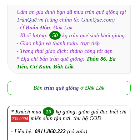
Cảm ơn gia đình bạn đã mua trùn quế giống tại
TrùnQuế.vn
(cũng chính là:
GiunQue.com
)
- Ở
Buôn Đôn
, Đăk Lăk
- Khối lượng:
50
kg trùn quế sinh khối giống.
- Giao nhận và thanh toán: trực tiếp
- Trạng thái giao dịch: thành công tốt đẹp
* Địa chỉ bán trùn quế giống:
Thôn 86, Ea
Tiêu, Cư Kuin, Đăk Lăk
Bán
trùn quế giống
ở Đăk Lăk
* Khách mua
10
kg giống, giảm giá đặc biệt chỉ
miễn ship tận nơi, thu hộ COD
239.000đ
- Liên hệ:
0911.860.222
(có zalo)