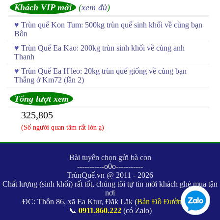
Khách VIP mới
(
xem đủ
)
♥
Trùn quế Kon Tum: 500kg trùn quế sinh khối về cùng bạn
Bôn
♥
Trùn Quế Ea Kao: 200kg trùn sinh khối về cùng anh
Thanh
♥
Trùn Quế Ea H'leo: 20kg trùn quế giống về cùng bạn
Thắng ở Km72 (lần 2)
Tổng lượt xem
325,805
(Số người quan tâm rất lớn ạ)
Bài tuyển chọn gửi bà con
-----------o0o-----------
TrùnQuế.vn @ 2011 - 2026
Chất lượng (sinh khối) rất tốt, chúng tôi tự tin mời khách ghé mua tận
nơi
ĐC: Thôn 86, xã Ea Ktur, Đăk Lăk (
Bản Đồ Đường Đi
)
📞
0911.860.222
(có Zalo)