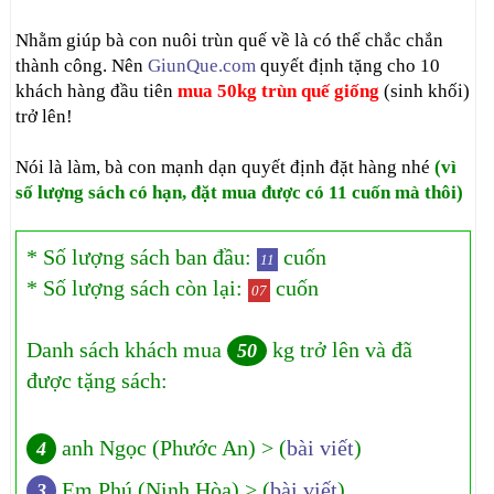
Nhằm giúp bà con nuôi trùn quế về là có thể chắc chắn
thành công. Nên
GiunQue.com
quyết định tặng cho 10
khách hàng đầu tiên
mua 50kg trùn quế giống
(sinh khối)
trở lên!
Nói là làm, bà con mạnh dạn quyết định đặt hàng nhé
(vì
số lượng sách có hạn, đặt mua được có 11 cuốn mà thôi)
* Số lượng sách ban đầu:
cuốn
11
* Số lượng sách còn lại:
cuốn
07
Danh sách khách mua
kg trở lên và đã
50
được tặng sách:
anh Ngọc (Phước An) > (
bài viết
)
4
Em Phú (Ninh Hòa) > (
bài viết
)
3