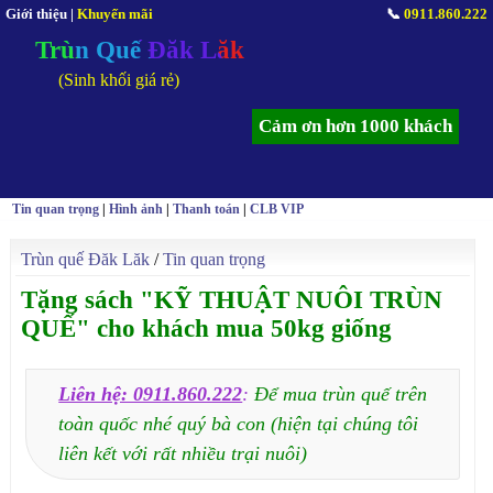
Giới thiệu
|
Khuyến mãi
📞
0911.860.222
Trùn Quế Đăk Lăk
(Sinh khối giá rẻ)
Cảm ơn hơn 1000 khách
Tin quan trọng
|
Hình ảnh
|
Thanh toán
|
CLB VIP
Trùn quế Đăk Lăk
/
Tin quan trọng
Tặng sách "KỸ THUẬT NUÔI TRÙN
QUẾ" cho khách mua 50kg giống
Liên hệ: 0911.860.222
:
Để mua trùn quế trên
toàn quốc nhé quý bà con (hiện tại chúng tôi
liên kết với rất nhiều trại nuôi)