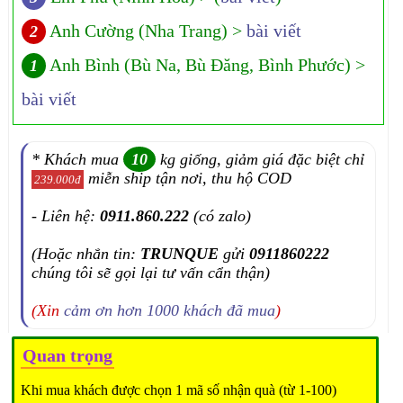
Anh Cường (Nha Trang) >
bài viết
2
Anh Bình (Bù Na, Bù Đăng, Bình Phước) >
1
bài viết
* Khách mua
10
kg giống, giảm giá đặc biệt chỉ
miễn ship tận nơi, thu hộ COD
239.000đ
- Liên hệ:
0911.860.222
(có zalo)
(Hoặc nhắn tin:
TRUNQUE
gửi
0911860222
chúng tôi sẽ gọi lại tư vấn cẩn thận)
(Xin
cảm ơn hơn 1000 khách đã mua
)
Quan trọng
Khi mua khách được chọn 1 mã số nhận quà (từ 1-100)