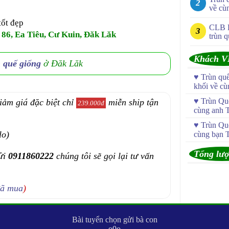
về cù
tốt đẹp
CLB 
 86, Ea Tiêu, Cư Kuin, Đăk Lăk
trùn q
Khách V
n quế giống
ở Đăk Lăk
♥
Trùn qu
khối về c
♥
Trùn Quế
iảm giá đặc biệt chỉ
miễn ship tận
239.000đ
cùng anh 
♥
Trùn Quế
lo)
cùng bạn 
Tổng lượ
ửi
0911860222
chúng tôi sẽ gọi lại tư vấn
đã mua
)
Bài tuyển chọn gửi bà con
-----------o0o-----------