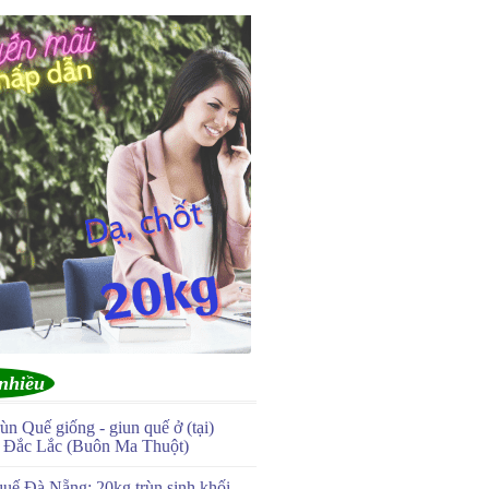
nhiều
ùn Quế giống - giun quế ở (tại)
Đắc Lắc (Buôn Ma Thuột)
quế Đà Nẵng: 20kg trùn sinh khối