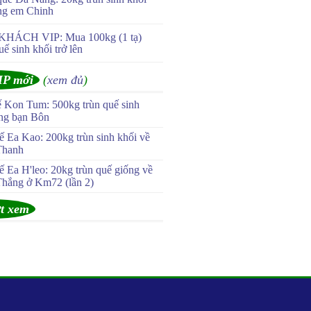
ng em Chinh
KHÁCH VIP: Mua 100kg (1 tạ)
uế sinh khối trở lên
IP mới
(
xem đủ
)
ế Kon Tum: 500kg trùn quế sinh
ùng bạn Bôn
 Ea Kao: 200kg trùn sinh khối về
Thanh
 Ea H'leo: 20kg trùn quế giống về
Thắng ở Km72 (lần 2)
t xem