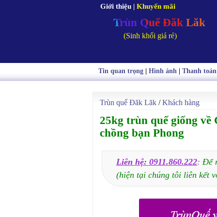
Giới thiệu
|
Khuyến mãi
Trùn Quế Đăk Lăk
(Sinh khối giá rẻ)
Tin quan trọng
|
Hình ảnh
|
Thanh toán
Trùn quế Đăk Lăk
/
Khách hàng
25kg trùn quế giống về
chồng bạn Phong
Liên hệ: 0911.860.222
:
Để 
(hiện tại chúng tôi liên kết v