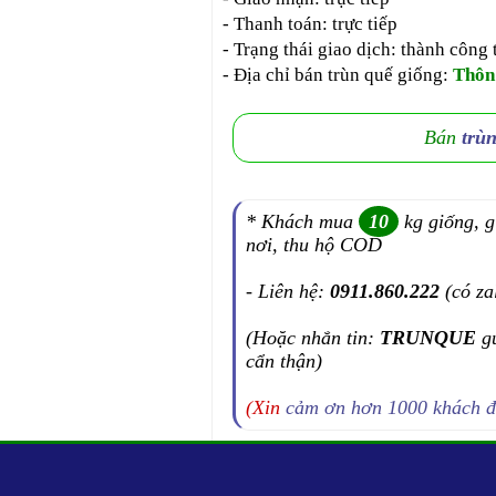
- Thanh toán: trực tiếp
- Trạng thái giao dịch: thành công 
- Địa chỉ bán trùn quế giống:
Thôn
Bán
trù
* Khách mua
10
kg giống, g
nơi, thu hộ COD
- Liên hệ:
0911.860.222
(có za
(Hoặc nhắn tin:
TRUNQUE
g
cẩn thận)
(Xin
cảm ơn hơn 1000 khách 