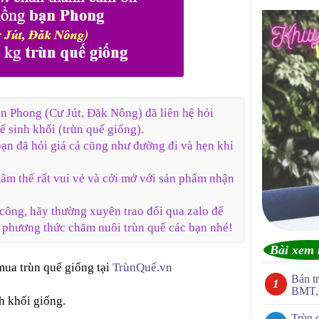
ạn Phong (Cư Jút, Đăk Nông) đã liên hệ hỏi
 sinh khối (trùn quế giống).
 bạn đã hỏi giá cả cũng như đường đi và hẹn khi
 tâm thế rất vui vẻ và cởi mở với sản phẩm nhận
 công, hãy thường xuyên trao đổi qua zalo để
 phương thức chăm nuôi trùn quế các bạn nhé!
Bài xem 
ua trùn quế giống tại
TrùnQuế.vn
Bán tr
BMT, 
h khối giống.
Trùn 