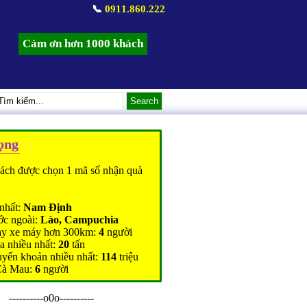
📞
0911.860.222
Cảm ơn hơn 1000 khách
ọng
ách được chọn 1 mã số nhận quà
nhất:
Nam Định
ớc ngoài:
Lào, Campuchia
ạy xe máy hơn 300km:
4
người
a nhiều nhất:
20
tấn
uyển khoản nhiều nhất:
114
triệu
Cà Mau:
6
người
----------o0o----------