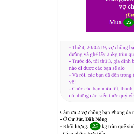
- Thứ 4, 20/02/19, vợ chồng b
đường và ghé lấy 25kg trùn quế
- Trước đó, tối thứ 3, gia đình
nào đi được các bạn sẽ alo
- Và rồi, các bạn đã đến trong
về!
- Chúc các bạn nuôi tốt, thành
có những các kiến thức quý về
Cảm ơn 2 vợ chồng bạn Phong đã m
- Ở
Cư Jút, Đăk Nông
25
- Khối lượng:
kg trùn quế sin
- Giao nhận: trực tiếp