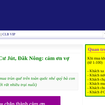
|
CLB VIP
Quan tr
 Cư Jút, Đăk Nông: cảm ơn vợ
Khi mua kh
(từ 1-100)
- Khách xa 
- Khách nư
mua trùn quế trên toàn quốc nhé quý bà con
- Khách ch
- Khách mu
ới rất nhiều trại nuôi)
- Khách ch
- Khách ở 