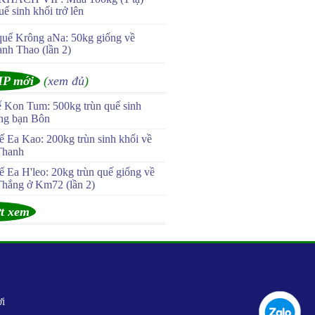
uế sinh khối trở lên
quế Krông aNa: 50kg giống về
anh Thao (lần 2)
IP mới
(
xem đủ
)
ế Kon Tum: 500kg trùn quế sinh
ùng bạn Bôn
 Ea Kao: 200kg trùn sinh khối về
Thanh
 Ea H'leo: 20kg trùn quế giống về
Thắng ở Km72 (lần 2)
t xem
ơi