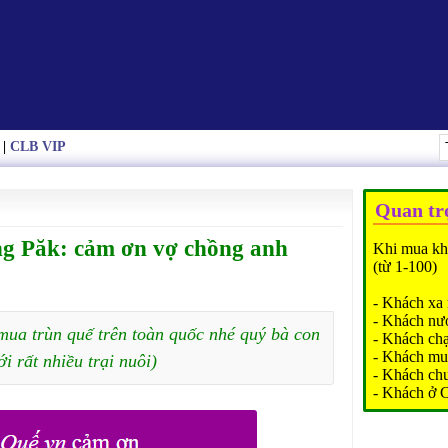
|
CLB VIP
Quan tr
ng Păk: cảm ơn vợ chồng anh
Khi mua kh
(từ 1-100)
- Khách xa 
- Khách nư
mua trùn quế trên toàn quốc nhé quý bà con
- Khách ch
- Khách mu
ới rất nhiều trại nuôi)
- Khách ch
- Khách ở 