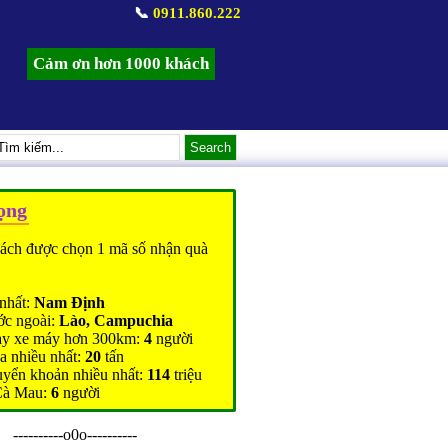
📞
0911.860.222
Cảm ơn hơn 1000 khách
ọng
ách được chọn 1 mã số nhận quà
nhất:
Nam Định
ớc ngoài:
Lào, Campuchia
ạy xe máy hơn 300km:
4
người
a nhiều nhất:
20
tấn
uyển khoản nhiều nhất:
114
triệu
Cà Mau:
6
người
----------o0o----------