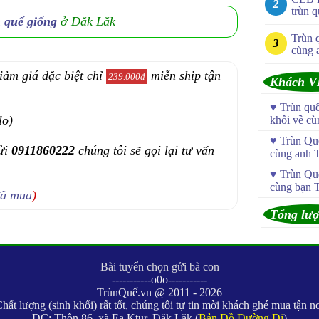
trùn q
n quế giống
ở Đăk Lăk
Trùn 
cùng 
iảm giá đặc biệt chỉ
miễn ship tận
239.000đ
Khách V
♥
Trùn qu
lo)
khối về c
♥
Trùn Quế
ửi
0911860222
chúng tôi sẽ gọi lại tư vấn
cùng anh 
♥
Trùn Quế
cùng bạn 
đã mua
)
Tổng lượ
Bài tuyển chọn gửi bà con
-----------o0o-----------
TrùnQuế.vn @ 2011 - 2026
hất lượng (sinh khối) rất tốt, chúng tôi tự tin mời khách ghé mua tận n
ĐC: Thôn 86, xã Ea Ktur, Đăk Lăk (
Bản Đồ Đường Đi
)