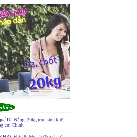
nhiều
quế Đà Nẵng: 20kg trùn sinh khối
ng em Chinh
KHÁCH VIP: Mua 100kg (1 tạ)