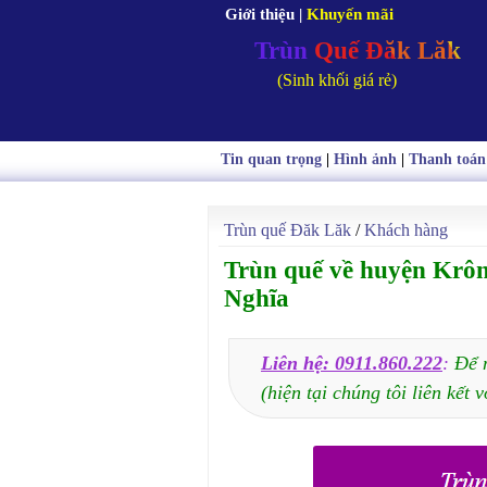
Giới thiệu
|
Khuyến mãi
Trùn Quế Đăk Lăk
(Sinh khối giá rẻ)
Tin quan trọng
|
Hình ảnh
|
Thanh toán
Trùn quế Đăk Lăk
/
Khách hàng
Trùn quế về huyện Krô
Nghĩa
Liên hệ: 0911.860.222
:
Để 
(hiện tại chúng tôi liên kết v