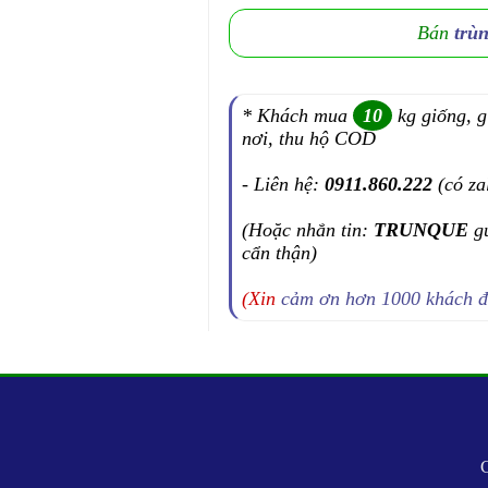
Bán
trù
* Khách mua
10
kg giống, g
nơi, thu hộ COD
- Liên hệ:
0911.860.222
(có za
(Hoặc nhắn tin:
TRUNQUE
g
cẩn thận)
(Xin
cảm ơn hơn 1000 khách 
C