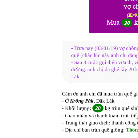
- Trưa nay (03/01/19) vợ chồn
quế (chắc lúc này anh chị đang
- Sau 3 cuộc gọi điện vừa đi, 
đường..anh chị đã ghé lấy 20 
Lăk
Cảm ơn anh chị đã mua trùn quế gi
- Ở
Krông Păk
, Đăk Lăk
20
- Khối lượng:
kg trùn quế sin
- Giao nhận và thanh toán: trực tiế
- Trạng thái giao dịch: thành công 
- Địa chỉ bán trùn quế giống:
Thôn