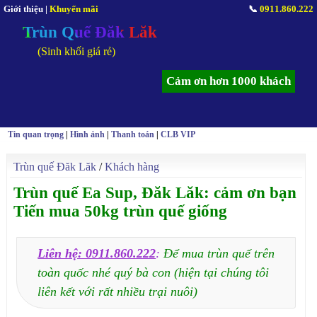
Giới thiệu
|
Khuyến mãi
📞
0911.860.222
Trùn Quế Đăk Lăk
(Sinh khối giá rẻ)
Cảm ơn hơn 1000 khách
Tin quan trọng
|
Hình ảnh
|
Thanh toán
|
CLB VIP
Trùn quế Đăk Lăk
/
Khách hàng
Trùn quế Ea Sup, Đăk Lăk: cảm ơn bạn
Tiến mua 50kg trùn quế giống
Liên hệ: 0911.860.222
:
Để mua trùn quế trên
toàn quốc nhé quý bà con (hiện tại chúng tôi
liên kết với rất nhiều trại nuôi)