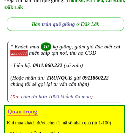
- Địa chỉ bán trùn quế giống:
Thôn 86, Ea Tiêu, Cư Kuin,
Đăk Lăk
Bán
trùn quế giống
ở Đăk Lăk
* Khách mua
10
kg giống, giảm giá đặc biệt chỉ
miễn ship tận nơi, thu hộ COD
239.000đ
- Liên hệ:
0911.860.222
(có zalo)
(Hoặc nhắn tin:
TRUNQUE
gửi
0911860222
chúng tôi sẽ gọi lại tư vấn cẩn thận)
(Xin
cảm ơn hơn 1000 khách đã mua
)
Quan trọng
Khi mua khách được chọn 1 mã số nhận quà (từ 1-100)