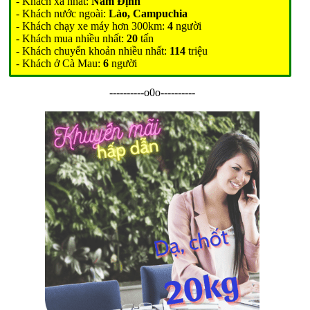
- Khách xa nhất:
Nam Định
- Khách nước ngoài:
Lào, Campuchia
- Khách chạy xe máy hơn 300km:
4
người
- Khách mua nhiều nhất:
20
tấn
- Khách chuyển khoản nhiều nhất:
114
triệu
- Khách ở Cà Mau:
6
người
----------o0o----------