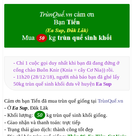
- Chỉ 1 cuộc gọi duy nhất khi bạn đã đang đứng ở
cổng chào Buôn Knir (Knia = cây Cơ Nia)) rồi.
- 11h20 (28/12/18), người nhà báo bạn đã ghé lấy
50kg trùn quế sinh khối đưa về huyện
Ea Sup
Cảm ơn bạn Tiến đã mua trùn quế giống tại
TrùnQuế.vn
- Ở
Ea Sup
, Đăk Lăk
50
- Khối lượng:
kg trùn quế sinh khối giống.
- Giao nhận và thanh toán: trực tiếp
- Trạng thái giao dịch: thành công tốt đẹp