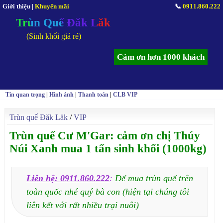
Giới thiệu
|
Khuyến mãi
📞
0911.860.222
Trùn Quế Đăk Lăk
(Sinh khối giá rẻ)
Cảm ơn hơn 1000 khách
Tin quan trọng
|
Hình ảnh
|
Thanh toán
|
CLB VIP
Trùn quế Đăk Lăk
/
VIP
Trùn quế Cư M'Gar: cảm ơn chị Thúy
Núi Xanh mua 1 tấn sinh khối (1000kg)
Liên hệ: 0911.860.222
:
Để mua trùn quế trên
toàn quốc nhé quý bà con (hiện tại chúng tôi
liên kết với rất nhiều trại nuôi)