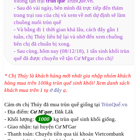
xuống tận trại
trùn quế
TrùnQuế.vn.
- Sau đó vài ngày, bên mình đã trực tiếp đến thăm
trang trại rau của chị và xem về nơi dự định sẽ làm
chuồng nuôi trùn quế
- Và bẵng đi 1 thời gian khá lâu, cách đây gần 1
tuần, chị Thúy liên hệ lại và nhờ đến xem chuồng
bên chị đã chuẩn bị xong.
- Sau cùng, hôm nay (08/12/18), 1 tấn sinh khối trùn
quế đã được chuyển về tận Cư M'gar cho chị!
* Chị Thúy là khách hàng mới nhất gia nhập nhóm khách
hàng mua trên 100kg trùn quế sinh khối! Xem danh sách
khách mua trên 1 tạ
ở đây
ạ.
Cảm ơn chị Thúy đã mua trùn quế giống tại
TrùnQuế.vn
- Địa điểm:
Cư M'gar
, Đăk Lăk
1000
- Khối lượng:
kg trùn quế sinh khối giống.
- Giao nhận: tại huyện Cư M'Gar
- Thanh toán: Chuyển tiền qua tài khoản Vietcombank