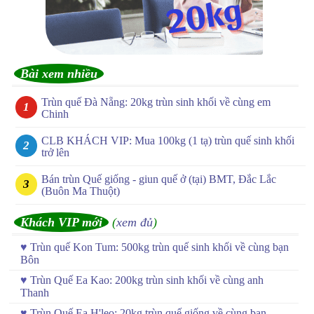
Bài xem nhiều
Trùn quế Đà Nẵng: 20kg trùn sinh khối về cùng em
Chinh
CLB KHÁCH VIP: Mua 100kg (1 tạ) trùn quế sinh khối
trở lên
Bán trùn Quế giống - giun quế ở (tại) BMT, Đắc Lắc
(Buôn Ma Thuột)
Khách VIP mới
(
xem đủ
)
♥
Trùn quế Kon Tum: 500kg trùn quế sinh khối về cùng bạn
Bôn
♥
Trùn Quế Ea Kao: 200kg trùn sinh khối về cùng anh
Thanh
♥
Trùn Quế Ea H'leo: 20kg trùn quế giống về cùng bạn