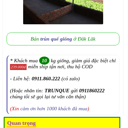
Bán
trùn quế giống
ở Đăk Lăk
* Khách mua
10
kg giống, giảm giá đặc biệt chỉ
miễn ship tận nơi, thu hộ COD
239.000đ
- Liên hệ:
0911.860.222
(có zalo)
(Hoặc nhắn tin:
TRUNQUE
gửi
0911860222
chúng tôi sẽ gọi lại tư vấn cẩn thận)
(Xin
cảm ơn hơn 1000 khách đã mua
)
Quan trọng