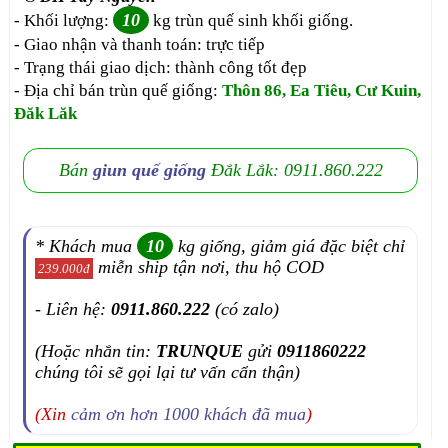
10
- Khối lượng:
kg trùn quế sinh khối giống.
- Giao nhận và thanh toán: trực tiếp
- Trạng thái giao dịch: thành công tốt đẹp
- Địa chỉ bán trùn quế giống:
Thôn 86, Ea Tiêu, Cư Kuin,
Đăk Lăk
Bán
giun quế giống
Đắk Lắk: 0911.860.222
* Khách mua
10
kg giống, giảm giá đặc biệt chỉ
miễn ship tận nơi, thu hộ COD
239.000đ
- Liên hệ:
0911.860.222
(có zalo)
(Hoặc nhắn tin:
TRUNQUE
gửi
0911860222
chúng tôi sẽ gọi lại tư vấn cẩn thận)
(Xin
cảm ơn hơn 1000 khách đã mua
)