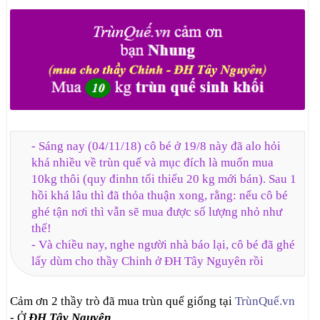
- Sáng nay (04/11/18) cô bé ở 19/8 này đã alo hỏi
khá nhiều về trùn quế và mục đích là muốn mua
10kg thôi (quy đinhn tối thiểu 20 kg mới bán). Sau 1
hồi khá lâu thì đã thỏa thuận xong, rằng: nếu cô bé
ghé tận nơi thì vẫn sẽ mua được số lượng nhỏ như
thế!
- Và chiều nay, nghe người nhà báo lại, cô bé đã ghé
lấy dùm cho thầy Chinh ở ĐH Tây Nguyên rồi
Cảm ơn 2 thầy trò đã mua trùn quế giống tại
TrùnQuế.vn
- Ở
ĐH Tây Nguyên