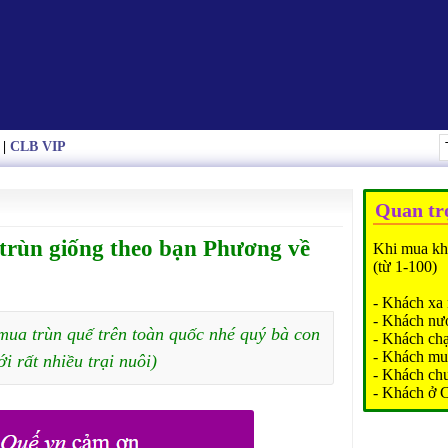
|
CLB VIP
Quan tr
trùn giống theo bạn Phương về
Khi mua kh
(từ 1-100)
- Khách xa 
- Khách nư
mua trùn quế trên toàn quốc nhé quý bà con
- Khách ch
- Khách mu
ới rất nhiều trại nuôi)
- Khách ch
- Khách ở 