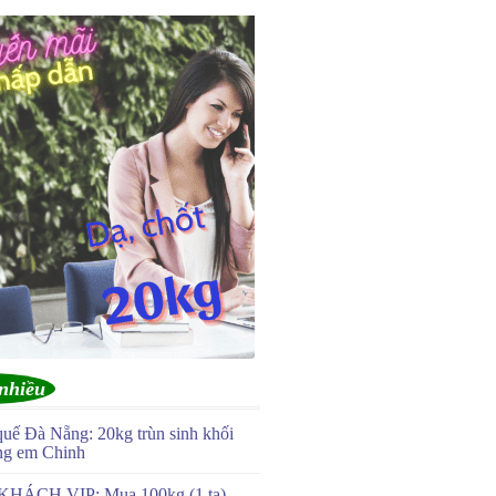
nhiều
quế Đà Nẵng: 20kg trùn sinh khối
ng em Chinh
KHÁCH VIP: Mua 100kg (1 tạ)