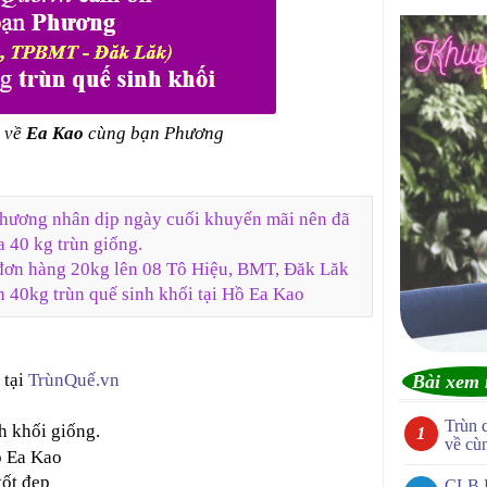
 về
Ea Kao
cùng bạn Phương
Phương nhân dịp ngày cuối khuyến mãi nên đã
a 40 kg trùn giống.
o đơn hàng 20kg lên 08 Tô Hiệu, BMT, Đăk Lăk
 40kg trùn quế sinh khối tại Hồ Ea Kao
 tại
TrùnQuế.vn
Bài xem 
Trùn 
h khối giống.
về cù
ồ Ea Kao
tốt đẹp
CLB 