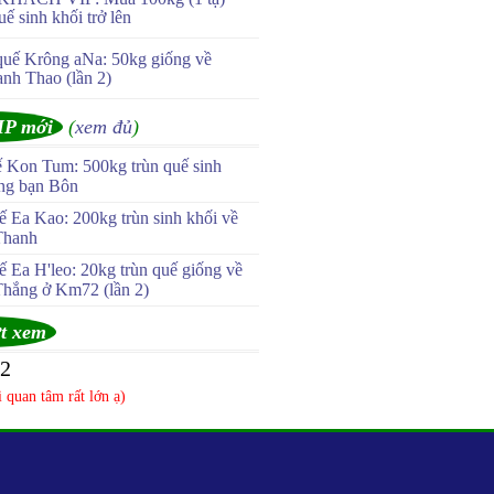
uế sinh khối trở lên
quế Krông aNa: 50kg giống về
anh Thao (lần 2)
IP mới
(
xem đủ
)
ế Kon Tum: 500kg trùn quế sinh
ùng bạn Bôn
 Ea Kao: 200kg trùn sinh khối về
Thanh
 Ea H'leo: 20kg trùn quế giống về
Thắng ở Km72 (lần 2)
t xem
52
 quan tâm rất lớn ạ)