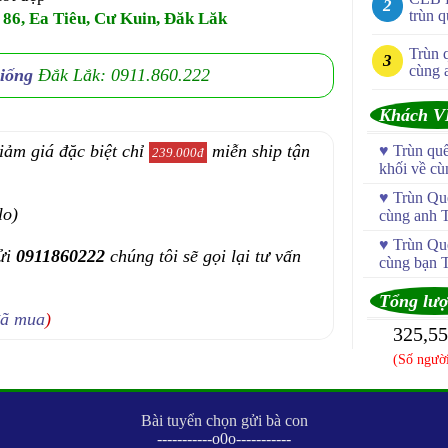
trùn q
 86, Ea Tiêu, Cư Kuin, Đăk Lăk
Trùn 
cùng 
giống
Đắk Lắk: 0911.860.222
Khách V
iảm giá đặc biệt chỉ
miễn ship tận
♥
Trùn qu
239.000đ
khối về c
♥
Trùn Quế
lo)
cùng anh 
♥
Trùn Quế
ửi
0911860222
chúng tôi sẽ gọi lại tư vấn
cùng bạn 
Tổng lượ
đã mua
)
325,5
(Số người
Bài tuyển chọn gửi bà con
-----------o0o-----------