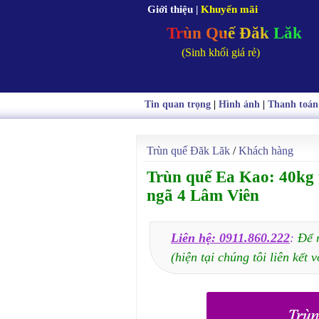
Giới thiệu
|
Khuyến mãi
Trùn Quế Đăk Lăk
(Sinh khối giá rẻ)
Tin quan trọng
|
Hình ảnh
|
Thanh toán
Trùn quế Đăk Lăk
/
Khách hàng
Trùn quế Ea Kao: 40kg 
ngã 4 Lâm Viên
Liên hệ: 0911.860.222
:
Để 
(hiện tại chúng tôi liên kết v