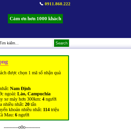
📞
0911.860.222
Cảm ơn hơn 1000 khách
ọng
ách được chọn 1 mã số nhận quà
nhất:
Nam Định
ớc ngoài:
Lào, Campuchia
ạy xe máy hơn 300km:
4
người
a nhiều nhất:
20
tấn
uyển khoản nhiều nhất:
114
triệu
Cà Mau:
6
người
----------o0o----------