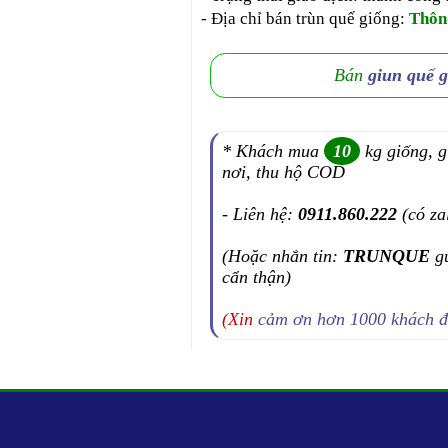
- Địa chỉ bán trùn quế giống:
Thôn
Bán
giun quế 
* Khách mua
10
kg giống, g
nơi, thu hộ COD
- Liên hệ:
0911.860.222
(có za
(Hoặc nhắn tin:
TRUNQUE
g
cẩn thận)
(Xin
cảm ơn hơn 1000 khách 