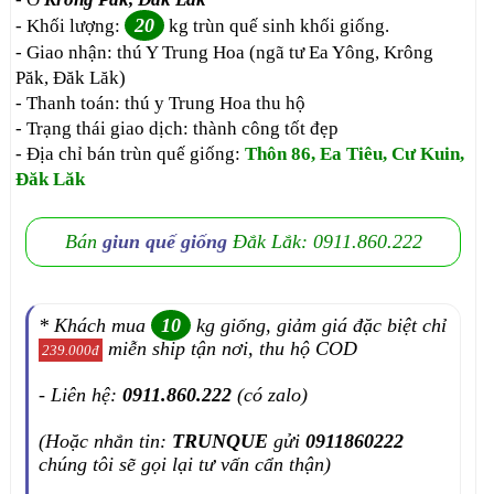
20
- Khối lượng:
kg trùn quế sinh khối giống.
- Giao nhận: thú Y Trung Hoa (ngã tư Ea Yông, Krông
Păk, Đăk Lăk)
- Thanh toán: thú y Trung Hoa thu hộ
- Trạng thái giao dịch: thành công tốt đẹp
- Địa chỉ bán trùn quế giống:
Thôn 86, Ea Tiêu, Cư Kuin,
Đăk Lăk
Bán
giun quế giống
Đắk Lắk: 0911.860.222
* Khách mua
10
kg giống, giảm giá đặc biệt chỉ
miễn ship tận nơi, thu hộ COD
239.000đ
- Liên hệ:
0911.860.222
(có zalo)
(Hoặc nhắn tin:
TRUNQUE
gửi
0911860222
chúng tôi sẽ gọi lại tư vấn cẩn thận)