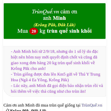
- Anh Minh hỏi từ 2/9/18, nhưng do 1 số lý do đặc
biệt nên hôm nay mới quyết định chốt và cũng đã
giao xong đơn hàng 20 kg trùn quế sinh khối về
Krông Păk cho anh!
- Trùn giống được đưa lên Km5 gửi về Thú Y Trung
Hoa (Ngã 4 Ea Yông, Krông Păk)
- Lúc nãy, anh Minh đã gọi điện báo nhận trùn rồi và
hỏi thêm về việc thả cũng như cho trùn ăn!
Cảm ơn anh Minh đã mua trùn quế giống tại
TrùnQuế.vn
- Ở
Krông Păk, Đăk Lăk