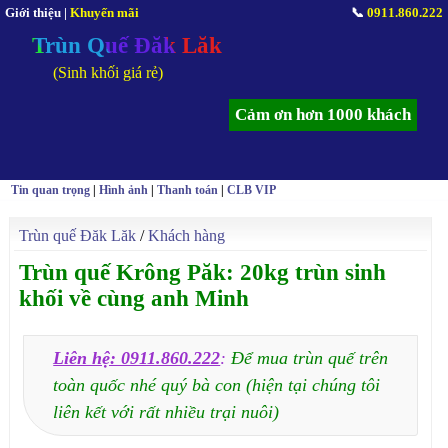
Giới thiệu
|
Khuyến mãi
📞
0911.860.222
Trùn Quế Đăk Lăk
(Sinh khối giá rẻ)
Cảm ơn hơn 1000 khách
Tin quan trọng
|
Hình ảnh
|
Thanh toán
|
CLB VIP
Trùn quế Đăk Lăk
/
Khách hàng
Trùn quế Krông Păk: 20kg trùn sinh
khối về cùng anh Minh
Liên hệ: 0911.860.222
:
Để mua trùn quế trên
toàn quốc nhé quý bà con (hiện tại chúng tôi
liên kết với rất nhiều trại nuôi)