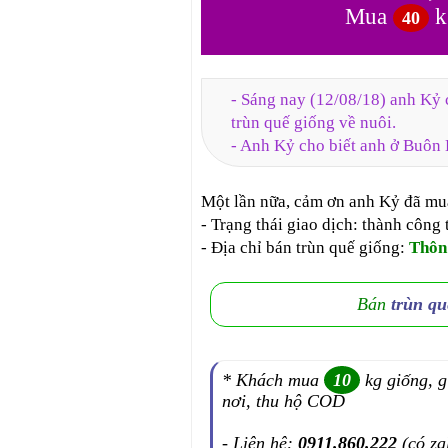
Mua
k
40
- Sáng nay (12/08/18) anh Kỷ 
trùn quế giống về nuôi.
- Anh Kỷ cho biết anh ở Buôn
Một lần nữa, cảm ơn anh Kỷ đã mu
- Trạng thái giao dịch: thành công 
- Địa chỉ bán trùn quế giống:
Thôn
Bán
trùn q
* Khách mua
10
kg giống, g
nơi, thu hộ COD
- Liên hệ:
0911.860.222
(có za