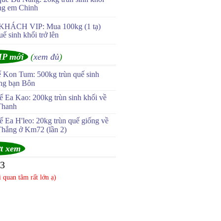
ng em Chinh
KHÁCH VIP: Mua 100kg (1 tạ)
uế sinh khối trở lên
IP mới
(
xem đủ
)
ế Kon Tum: 500kg trùn quế sinh
ùng bạn Bôn
 Ea Kao: 200kg trùn sinh khối về
Thanh
 Ea H'leo: 20kg trùn quế giống về
Thắng ở Km72 (lần 2)
t xem
93
 quan tâm rất lớn ạ)