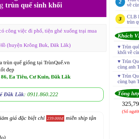
g
trùn quế sinh khối
về cù
CLB 
trùn q
có công việc đi phố, tiện ghé xuống trại mua
Khách V
 Hồ (huyện Krông Buk, Đăk Lăk)
♥
Trùn qu
khối về c
♥
Trùn Quế
a trùn quế giống tại TrùnQuế.vn
cùng anh 
tốt đẹp
♥
Trùn Quế
 86, Ea Tiêu, Cư Kuin, Đăk Lăk
cùng bạn 
Tổng lượ
uế Đăk Lăk
: 0911.860.222
325,7
(Số người
iảm giá đặc biệt chỉ
miễn ship tận
239.000đ
lo)