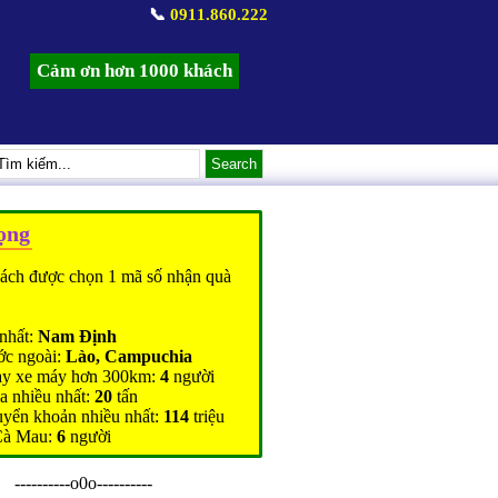
📞
0911.860.222
Cảm ơn hơn 1000 khách
ọng
ách được chọn 1 mã số nhận quà
nhất:
Nam Định
ớc ngoài:
Lào, Campuchia
ạy xe máy hơn 300km:
4
người
a nhiều nhất:
20
tấn
uyển khoản nhiều nhất:
114
triệu
Cà Mau:
6
người
----------o0o----------