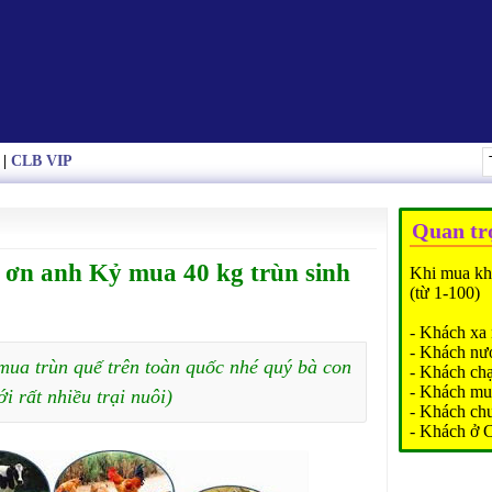
|
CLB VIP
Quan tr
ơn anh Kỷ mua 40 kg trùn sinh
Khi mua kh
(từ 1-100)
- Khách xa 
- Khách nư
mua trùn quế trên toàn quốc nhé quý bà con
- Khách ch
- Khách mu
ới rất nhiều trại nuôi)
- Khách ch
- Khách ở 