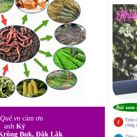
Bài xem 
Quế.vn
cảm ơn
Trùn 
anh
Kỷ
cùng 
Krông Buk, Đăk Lăk
Trùn 