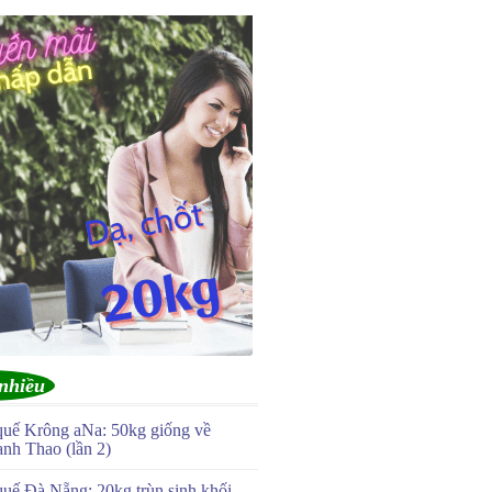
nhiều
quế Krông aNa: 50kg giống về
anh Thao (lần 2)
quế Đà Nẵng: 20kg trùn sinh khối