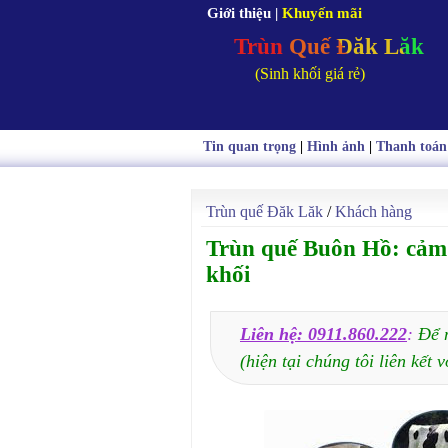
Giới thiệu
|
Khuyến mãi
Trùn Quế Đăk Lăk
(Sinh khối giá rẻ)
Tin quan trọng
|
Hình ảnh
|
Thanh toán
Trùn quế Đăk Lăk
/
Khách hàng
Trùn quế Buôn Hồ: cảm 
khối
Liên hệ: 0911.860.222
:
Để 
(hiện tại chúng tôi liên kết v