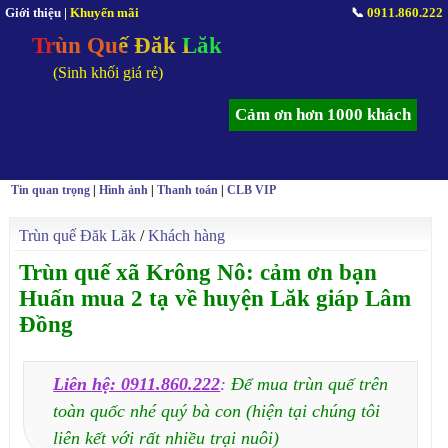
Giới thiệu
|
Khuyến mãi
📞
0911.860.222
Trùn Quế Đăk Lăk
(Sinh khối giá rẻ)
Cảm ơn hơn 1000 khách
Tin quan trọng
|
Hình ảnh
|
Thanh toán
|
CLB VIP
Trùn quế Đăk Lăk
/
Khách hàng
Trùn quế xã Krông Nô: cảm ơn bạn
Huấn mua 2 tạ về huyện Lăk giáp Lâm
Đồng
Liên hệ: 0911.860.222
:
Để mua trùn quế trên
toàn quốc nhé quý bà con (hiện tại chúng tôi
liên kết với rất nhiều trại nuôi)