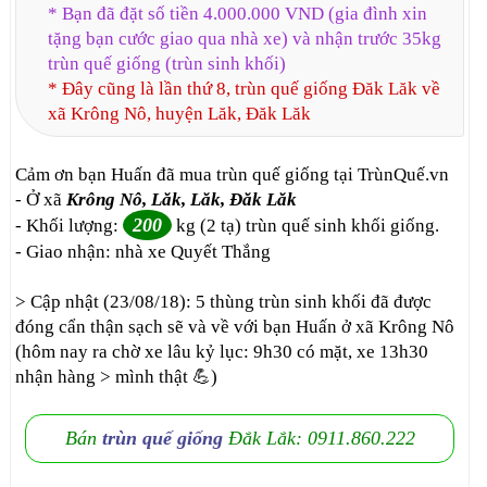
* Bạn đã đặt số tiền 4.000.000 VND (gia đình xin
tặng bạn cước giao qua nhà xe) và nhận trước 35kg
trùn quế giống (trùn sinh khối)
* Đây cũng là lần thứ 8, trùn quế giống Đăk Lăk về
xã Krông Nô, huyện Lăk, Đăk Lăk
Cảm ơn bạn Huấn đã mua trùn quế giống tại TrùnQuế.vn
- Ở xã
Krông Nô, Lăk, Lăk, Đăk Lăk
200
- Khối lượng:
kg (2 tạ) trùn quế sinh khối giống.
- Giao nhận: nhà xe Quyết Thắng
> Cập nhật (23/08/18): 5 thùng trùn sinh khối đã được
đóng cẩn thận sạch sẽ và về với bạn Huấn ở xã Krông Nô
(hôm nay ra chờ xe lâu kỷ lục: 9h30 có mặt, xe 13h30
nhận hàng > mình thật 💪)
Bán
trùn quế giống
Đắk Lắk: 0911.860.222