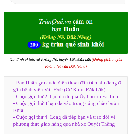
Xin đính chính: xã Krông Nô, huyện Lăk, Đăk Lăk
(không phải huyện
Krông Nô của Đăk Nông)
- Bạn Huấn gọi cuộc điện thoại đầu tiên khi đang ở
gần bệnh viện Việt Đức (Cư Kuin, Đăk Lăk)
- Cuộc gọi thứ 2: bạn đã đi qua Ủy ban xã Ea Tiêu
- Cuộc gọi thứ 3 bạn đã vào trong cổng chào buôn
Knia
- Cuộc gọi thứ 4: Long đã tiếp bạn và trao đổi về
phương thức giao hàng qua nhà xe Quyết Thắng