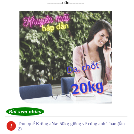
----------o0o----------
Bài xem nhiều
Trùn quế Krông aNa: 50kg giống về cùng anh Thao (lần
2)