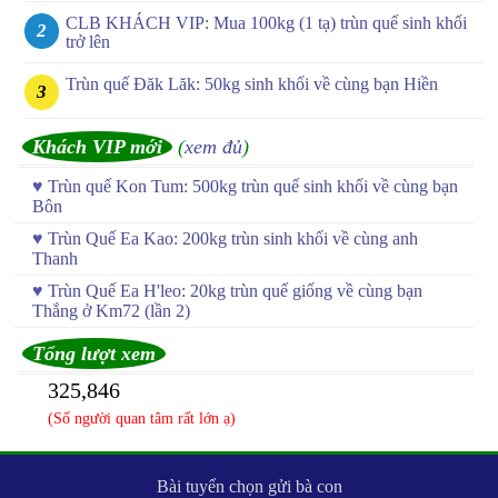
CLB KHÁCH VIP: Mua 100kg (1 tạ) trùn quế sinh khối
trở lên
Trùn quế Đăk Lăk: 50kg sinh khối về cùng bạn Hiền
Khách VIP mới
(
xem đủ
)
♥
Trùn quế Kon Tum: 500kg trùn quế sinh khối về cùng bạn
Bôn
♥
Trùn Quế Ea Kao: 200kg trùn sinh khối về cùng anh
Thanh
♥
Trùn Quế Ea H'leo: 20kg trùn quế giống về cùng bạn
Thắng ở Km72 (lần 2)
Tổng lượt xem
325,846
(Số người quan tâm rất lớn ạ)
Bài tuyển chọn gửi bà con