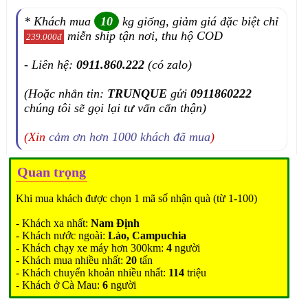
* Khách mua
10
kg giống, giảm giá đặc biệt chỉ
miễn ship tận nơi, thu hộ COD
239.000đ
- Liên hệ:
0911.860.222
(có zalo)
(Hoặc nhắn tin:
TRUNQUE
gửi
0911860222
chúng tôi sẽ gọi lại tư vấn cẩn thận)
(Xin
cảm ơn hơn 1000 khách đã mua
)
Quan trọng
Khi mua khách được chọn 1 mã số nhận quà (từ 1-100)
- Khách xa nhất:
Nam Định
- Khách nước ngoài:
Lào, Campuchia
- Khách chạy xe máy hơn 300km:
4
người
- Khách mua nhiều nhất:
20
tấn
- Khách chuyển khoản nhiều nhất:
114
triệu
- Khách ở Cà Mau:
6
người