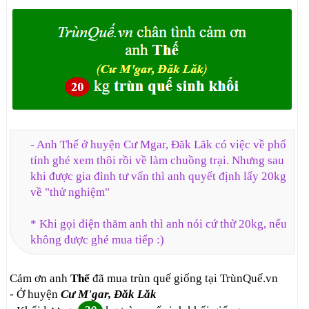
- Anh Thế ở huyện Cư Mgar, Đăk Lăk có việc về phố
tính ghé xem thôi rồi về làm chuồng trại. Nhưng sau
khi được gia đình tư vấn thì anh quyết định lấy 20kg
về "thử nghiệm"
* Khi gọi điện thăm anh thì anh nói cứ thử 20kg, nếu
không được ghé mua tiếp :)
Cảm ơn anh
Thế
đã mua trùn quế giống tại TrùnQuế.vn
- Ở huyện
Cư M'gar, Đăk Lăk