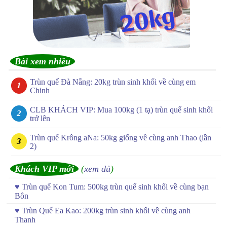
Bài xem nhiều
Trùn quế Đà Nẵng: 20kg trùn sinh khối về cùng em
Chinh
CLB KHÁCH VIP: Mua 100kg (1 tạ) trùn quế sinh khối
trở lên
Trùn quế Krông aNa: 50kg giống về cùng anh Thao (lần
2)
Khách VIP mới
(
xem đủ
)
♥
Trùn quế Kon Tum: 500kg trùn quế sinh khối về cùng bạn
Bôn
♥
Trùn Quế Ea Kao: 200kg trùn sinh khối về cùng anh
Thanh