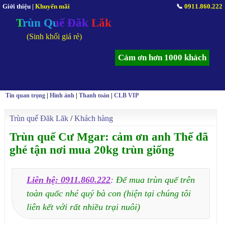
Giới thiệu
|
Khuyến mãi
📞
0911.860.222
Trùn Quế Đăk Lăk
(Sinh khối giá rẻ)
Cảm ơn hơn 1000 khách
Tin quan trọng
|
Hình ảnh
|
Thanh toán
|
CLB VIP
Trùn quế Đăk Lăk
/
Khách hàng
Trùn quế Cư Mgar: cảm ơn anh Thế đã
ghé tận nơi mua 20kg trùn giống
Liên hệ: 0911.860.222
:
Để mua trùn quế trên
toàn quốc nhé quý bà con (hiện tại chúng tôi
liên kết với rất nhiều trại nuôi)