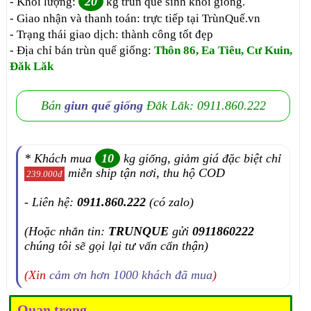
20
- Khối lượng:
kg trùn quế sinh khối giống.
- Giao nhận và thanh toán: trực tiếp tại TrùnQuế.vn
- Trạng thái giao dịch: thành công tốt đẹp
- Địa chỉ bán trùn quế giống:
Thôn 86, Ea Tiêu, Cư Kuin,
Đăk Lăk
Bán
giun quế giống
Đắk Lắk: 0911.860.222
* Khách mua
10
kg giống, giảm giá đặc biệt chỉ
miễn ship tận nơi, thu hộ COD
239.000đ
- Liên hệ:
0911.860.222
(có zalo)
(Hoặc nhắn tin:
TRUNQUE
gửi
0911860222
chúng tôi sẽ gọi lại tư vấn cẩn thận)
(Xin
cảm ơn hơn 1000 khách đã mua
)
Quan trọng