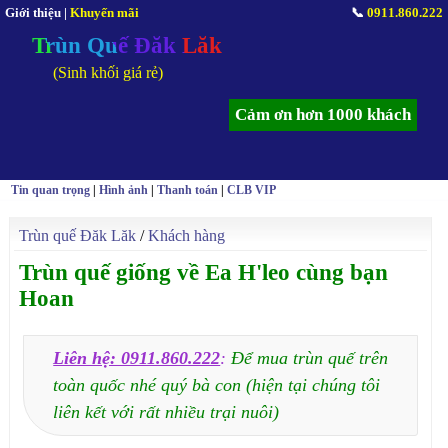
Giới thiệu
|
Khuyến mãi
📞
0911.860.222
Trùn Quế Đăk Lăk
(Sinh khối giá rẻ)
Cảm ơn hơn 1000 khách
Tin quan trọng
|
Hình ảnh
|
Thanh toán
|
CLB VIP
Trùn quế Đăk Lăk
/
Khách hàng
Trùn quế giống về Ea H'leo cùng bạn
Hoan
Liên hệ: 0911.860.222
:
Để mua trùn quế trên
toàn quốc nhé quý bà con (hiện tại chúng tôi
liên kết với rất nhiều trại nuôi)