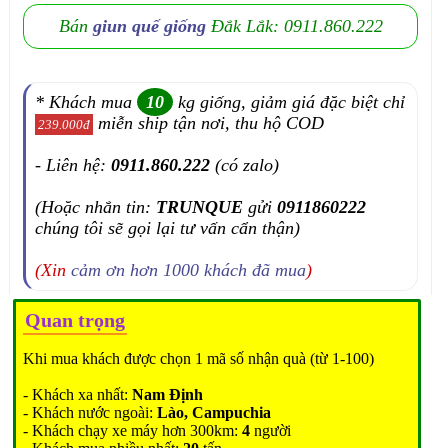
Bán
giun quế giống
Đắk Lắk: 0911.860.222
* Khách mua
10
kg giống, giảm giá đặc biệt chỉ
miễn ship tận nơi, thu hộ COD
239.000đ
- Liên hệ:
0911.860.222
(có zalo)
(Hoặc nhắn tin:
TRUNQUE
gửi
0911860222
chúng tôi sẽ gọi lại tư vấn cẩn thận)
(Xin
cảm ơn hơn 1000 khách đã mua
)
Quan trọng
Khi mua khách được chọn 1 mã số nhận quà (từ 1-100)
- Khách xa nhất:
Nam Định
- Khách nước ngoài:
Lào, Campuchia
- Khách chạy xe máy hơn 300km:
4
người