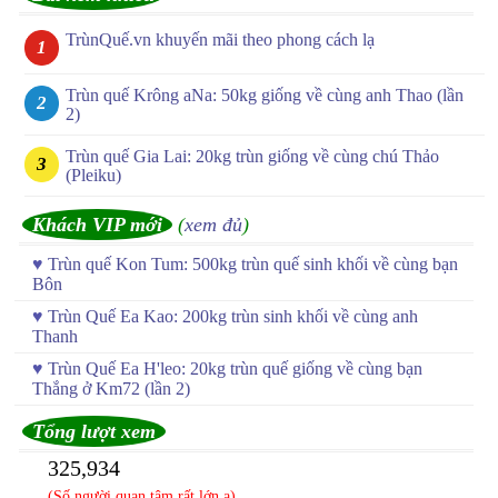
TrùnQuế.vn khuyến mãi theo phong cách lạ
Trùn quế Krông aNa: 50kg giống về cùng anh Thao (lần
2)
Trùn quế Gia Lai: 20kg trùn giống về cùng chú Thảo
(Pleiku)
Khách VIP mới
(
xem đủ
)
♥
Trùn quế Kon Tum: 500kg trùn quế sinh khối về cùng bạn
Bôn
♥
Trùn Quế Ea Kao: 200kg trùn sinh khối về cùng anh
Thanh
♥
Trùn Quế Ea H'leo: 20kg trùn quế giống về cùng bạn
Thắng ở Km72 (lần 2)
Tổng lượt xem
325,934
(Số người quan tâm rất lớn ạ)