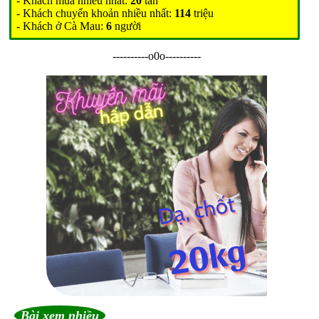
- Khách mua nhiều nhất:
20
tấn
- Khách chuyển khoản nhiều nhất:
114
triệu
- Khách ở Cà Mau:
6
người
----------o0o----------
Bài xem nhiều