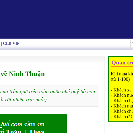
|
CLB VIP
Quan tr
i về Ninh Thuận
Khi mua kh
(từ 1-100)
- Khách xa 
mua trùn quế trên toàn quốc nhé quý bà con
- Khách nư
ới rất nhiều trại nuôi)
- Khách ch
- Khách mu
- Khách ch
- Khách ở 