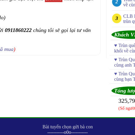
về cù
CLB 
lo)
trùn q
ửi
0911860222
chúng tôi sẽ gọi lại tư vấn
Khách V
♥
Trùn qu
đã mua
)
khối về c
♥
Trùn Quế
cùng anh 
♥
Trùn Quế
cùng bạn 
Tổng lượ
325,7
(Số người
Bài tuyển chọn gửi bà con
-----------o0o-----------