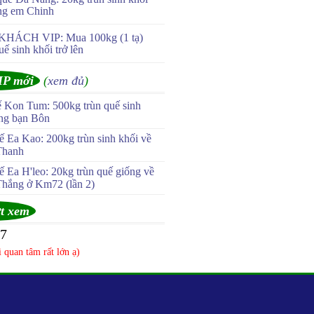
ng em Chinh
KHÁCH VIP: Mua 100kg (1 tạ)
uế sinh khối trở lên
IP mới
(
xem đủ
)
ế Kon Tum: 500kg trùn quế sinh
ùng bạn Bôn
 Ea Kao: 200kg trùn sinh khối về
Thanh
 Ea H'leo: 20kg trùn quế giống về
Thắng ở Km72 (lần 2)
t xem
97
 quan tâm rất lớn ạ)