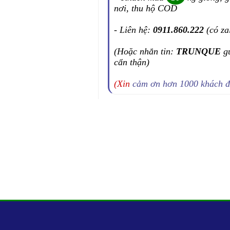
nơi, thu hộ COD
- Liên hệ:
0911.860.222
(có za
(Hoặc nhắn tin:
TRUNQUE
g
cẩn thận)
(Xin
cảm ơn hơn 1000 khách 