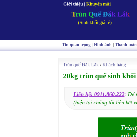
Giới thiệu
|
Khuyến mãi
Trùn Quế Đăk Lăk
(Sinh khối giá rẻ)
Tin quan trọng
|
Hình ảnh
|
Thanh toán
Trùn quế Đăk Lăk
/
Khách hàng
20kg trùn quế sinh khố
Liên hệ: 0911.860.222
:
Để 
(hiện tại chúng tôi liên kết v