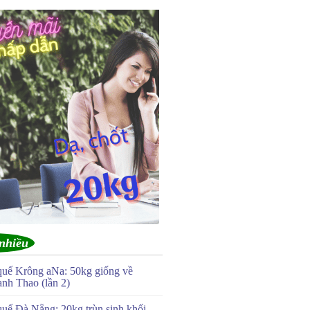
nhiều
quế Krông aNa: 50kg giống về
anh Thao (lần 2)
quế Đà Nẵng: 20kg trùn sinh khối