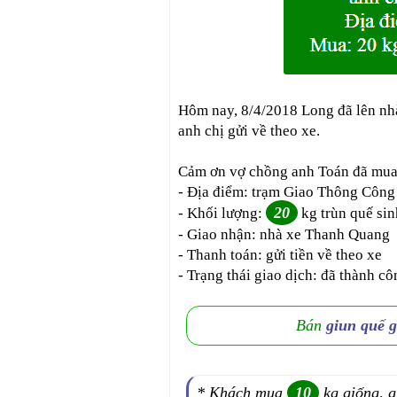
Hôm nay, 8/4/2018 Long đã lên n
anh chị gửi về theo xe.
Cảm ơn vợ chồng anh Toán đã mua t
- Địa điểm: trạm Giao Thông Công
20
- Khối lượng:
kg trùn quế sin
- Giao nhận: nhà xe Thanh Quang
- Thanh toán: gửi tiền về theo xe
- Trạng thái giao dịch: đã thành cô
Bán
giun quế 
* Khách mua
10
kg giống, g