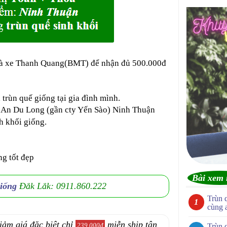
hà xe Thanh Quang(BMT) để nhận đủ 500.000đ
rùn quế giống tại gia đình mình.
 An Du Long (gần cty Yến Sào) Ninh Thuận
h khối giống.
ng tốt đẹp
Bài xem 
giống
Đắk Lắk: 0911.860.222
Trùn 
cùng 
iảm giá đặc biệt chỉ
miễn ship tận
239.000đ
Trùn 