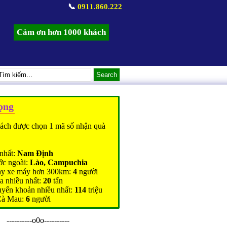
📞
0911.860.222
Cảm ơn hơn 1000 khách
ọng
ách được chọn 1 mã số nhận quà
nhất:
Nam Định
ớc ngoài:
Lào, Campuchia
ạy xe máy hơn 300km:
4
người
a nhiều nhất:
20
tấn
uyển khoản nhiều nhất:
114
triệu
Cà Mau:
6
người
----------o0o----------