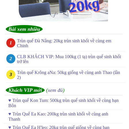
Bài xem nhiều
Trùn quế Đà Nẵng: 20kg trùn sinh khối về cùng em
Chinh
CLB KHÁCH VIP: Mua 100kg (1 tạ) trùn quế sinh khối
trở lên
Trùn quế Krông aNa: 50kg giống về cùng anh Thao (lần
2)
Khách VIP mới
(
xem đủ
)
♥
Trùn quế Kon Tum: 500kg trùn quế sinh khối về cùng bạn
Bôn
♥
Trùn Quế Ea Kao: 200kg trùn sinh khối về cùng anh
Thanh
♥
Trùn Quế Ea H'leo: 20kg trùn quế giống về cùng bạn