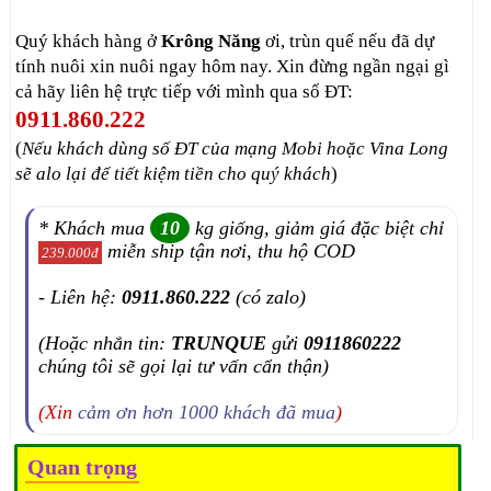
Quý khách hàng ở
Krông Năng
ơi, trùn quế nếu đã dự
tính nuôi xin nuôi ngay hôm nay. Xin đừng ngần ngại gì
cả hãy liên hệ trực tiếp với mình qua số ĐT:
0911.860.222
(
Nếu khách dùng số ĐT của mạng Mobi hoặc Vina Long
sẽ alo lại để tiết kiệm tiền cho quý khách
)
* Khách mua
10
kg giống, giảm giá đặc biệt chỉ
miễn ship tận nơi, thu hộ COD
239.000đ
- Liên hệ:
0911.860.222
(có zalo)
(Hoặc nhắn tin:
TRUNQUE
gửi
0911860222
chúng tôi sẽ gọi lại tư vấn cẩn thận)
(Xin
cảm ơn hơn 1000 khách đã mua
)
Quan trọng