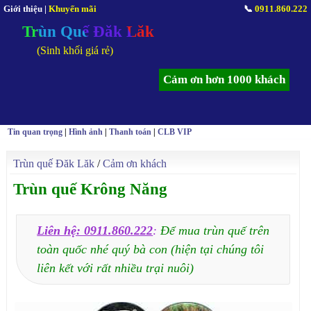
Giới thiệu
|
Khuyến mãi
📞
0911.860.222
Trùn Quế Đăk Lăk
(Sinh khối giá rẻ)
Cảm ơn hơn 1000 khách
Tin quan trọng
|
Hình ảnh
|
Thanh toán
|
CLB VIP
Trùn quế Đăk Lăk
/
Cảm ơn khách
Trùn quế Krông Năng
Liên hệ: 0911.860.222
:
Để mua trùn quế trên
toàn quốc nhé quý bà con (hiện tại chúng tôi
liên kết với rất nhiều trại nuôi)