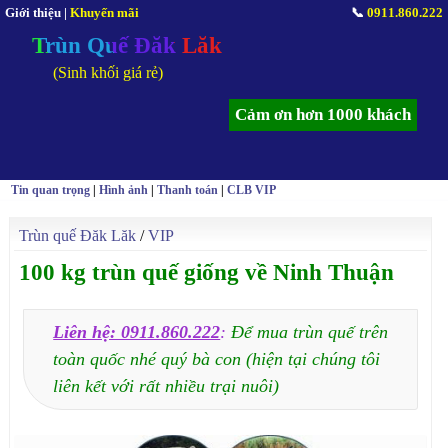
Giới thiệu
|
Khuyến mãi
📞
0911.860.222
Trùn Quế Đăk Lăk
(Sinh khối giá rẻ)
Cảm ơn hơn 1000 khách
Tin quan trọng
|
Hình ảnh
|
Thanh toán
|
CLB VIP
Trùn quế Đăk Lăk
/
VIP
100 kg trùn quế giống về Ninh Thuận
Liên hệ: 0911.860.222
:
Để mua trùn quế trên
toàn quốc nhé quý bà con (hiện tại chúng tôi
liên kết với rất nhiều trại nuôi)