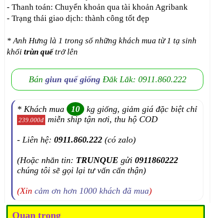
- Thanh toán: Chuyển khoản qua tài khoản Agribank
- Trạng thái giao dịch: thành công tốt đẹp
* Anh Hưng là 1 trong số những khách mua từ 1 tạ sinh
khối
trùn quế
trở lên
Bán
giun quế giống
Đắk Lắk: 0911.860.222
* Khách mua
10
kg giống, giảm giá đặc biệt chỉ
miễn ship tận nơi, thu hộ COD
239.000đ
- Liên hệ:
0911.860.222
(có zalo)
(Hoặc nhắn tin:
TRUNQUE
gửi
0911860222
chúng tôi sẽ gọi lại tư vấn cẩn thận)
(Xin
cảm ơn hơn 1000 khách đã mua
)
Quan trọng