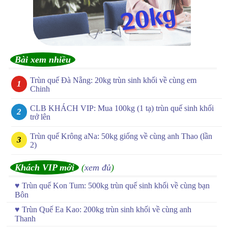
Bài xem nhiều
Trùn quế Đà Nẵng: 20kg trùn sinh khối về cùng em
Chinh
CLB KHÁCH VIP: Mua 100kg (1 tạ) trùn quế sinh khối
trở lên
Trùn quế Krông aNa: 50kg giống về cùng anh Thao (lần
2)
Khách VIP mới
(
xem đủ
)
♥
Trùn quế Kon Tum: 500kg trùn quế sinh khối về cùng bạn
Bôn
♥
Trùn Quế Ea Kao: 200kg trùn sinh khối về cùng anh
Thanh