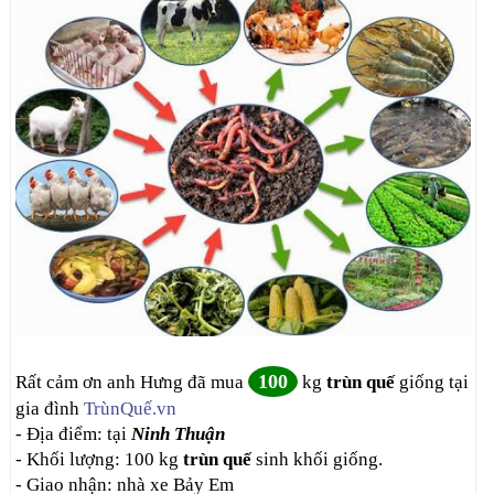
100
Rất cảm ơn anh Hưng đã mua
kg
trùn quế
giống tại
gia đình
TrùnQuế.vn
- Địa điểm: tại
Ninh Thuận
- Khối lượng: 100 kg
trùn quế
sinh khối giống.
- Giao nhận: nhà xe Bảy Em