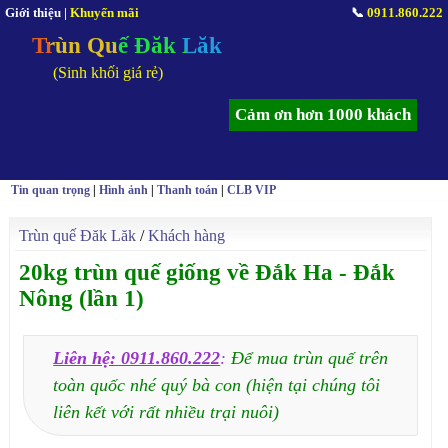
Giới thiệu
|
Khuyến mãi
📞
0911.860.222
Trùn Quế Đăk Lăk
(Sinh khối giá rẻ)
Cảm ơn hơn 1000 khách
Tin quan trọng
|
Hình ảnh
|
Thanh toán
|
CLB VIP
Trùn quế Đăk Lăk
/
Khách hàng
20kg trùn quế giống về Đắk Ha - Đắk
Nông (lần 1)
Liên hệ: 0911.860.222
:
Để mua trùn quế trên
toàn quốc nhé quý bà con (hiện tại chúng tôi
liên kết với rất nhiều trại nuôi)