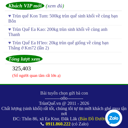
Khách VIP mới
(
xem đủ
)
♥
Trùn quế Kon Tum: 500kg trùn quế sinh khối về cùng bạn
Bôn
♥
Trùn Quế Ea Kao: 200kg trùn sinh khối về cùng anh
Thanh
♥
Trùn Quế Ea H'leo: 20kg trùn quế giống về cùng bạn
Thắng ở Km72 (lần 2)
Tổng lượt xem
325,403
(Số người quan tâm rất lớn ạ)
Bài tuyển chọn gửi bà con
-----------o0o-----------
TrùnQuế.vn @ 2011 - 2026
Chất lượng (sinh khối) rất tốt, chúng tôi tự tin mời khách ghé mua tận
nơi
ĐC: Thôn 86, xã Ea Ktur, Đăk Lăk (
Bản Đồ Đường Đi
)
📞
0911.860.222
(có Zalo)