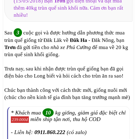
(15/05/2018) Bạn
Trơn
gọi điện thoại và đặt mua
thêm 40kg trùn quế sinh khối nữa. Cảm ơn bạn rất
nhiều!
3
Sau
cuộc gọi và được hướng dẫn phương thức mua
trùn quế giống từ Đăk Lăk về
Đăk Ha
- Đăk Nông, bạn
Trơn
đã gửi tiền cho
nhà xe Phú Cường
để mua về 20 kg
trùn quế sinh khối giống.
Trưa nay, sau khi nhận được trùn quế giống bạn đã gọi
điện báo cho Long biết và hỏi cách cho trùn ăn ra sao!
Chúc bạn thành công với cách thức mới, giống nuôi mới
(chúc cho nền kinh tế gia đình bạn tăng trưởng mạnh mẽ)
* Khách mua
10
kg giống, giảm giá đặc biệt chỉ
miễn ship tận nơi, thu hộ COD
239.000đ
- Liên hệ:
0911.860.222
(có zalo)