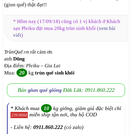
(giun quế) thật đạt!!
* Hôm nay (17/09/18) cũng có 1 vị khách ở Khách
sạn Pleiku đặt mua 20kg trùn sinh khối (
xem bài
viết
)
TrùnQuế.vn
rất cảm ơn
anh
Dũng
Địa điểm:
Pleiku – Gia Lai
20
Mua:
kg
trùn quế sinh khối
Bán
giun quế giống
Đắk Lắk: 0911.860.222
* Khách mua
10
kg giống, giảm giá đặc biệt chỉ
miễn ship tận nơi, thu hộ COD
239.000đ
- Liên hệ:
0911.860.222
(có zalo)