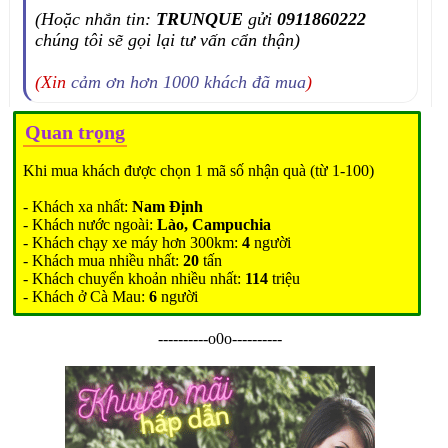
(Hoặc nhắn tin:
TRUNQUE
gửi
0911860222
chúng tôi sẽ gọi lại tư vấn cẩn thận)
(Xin
cảm ơn hơn 1000 khách đã mua
)
Quan trọng
Khi mua khách được chọn 1 mã số nhận quà (từ 1-100)
- Khách xa nhất:
Nam Định
- Khách nước ngoài:
Lào, Campuchia
- Khách chạy xe máy hơn 300km:
4
người
- Khách mua nhiều nhất:
20
tấn
- Khách chuyển khoản nhiều nhất:
114
triệu
- Khách ở Cà Mau:
6
người
----------o0o----------