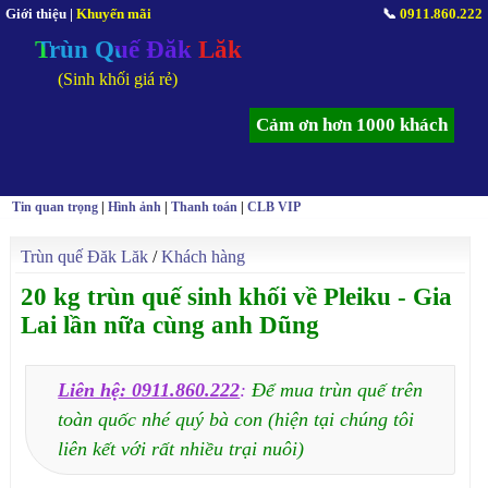
Giới thiệu
|
Khuyến mãi
📞
0911.860.222
Trùn Quế Đăk Lăk
(Sinh khối giá rẻ)
Cảm ơn hơn 1000 khách
Tin quan trọng
|
Hình ảnh
|
Thanh toán
|
CLB VIP
Trùn quế Đăk Lăk
/
Khách hàng
20 kg trùn quế sinh khối về Pleiku - Gia
Lai lần nữa cùng anh Dũng
Liên hệ: 0911.860.222
:
Để mua trùn quế trên
toàn quốc nhé quý bà con (hiện tại chúng tôi
liên kết với rất nhiều trại nuôi)