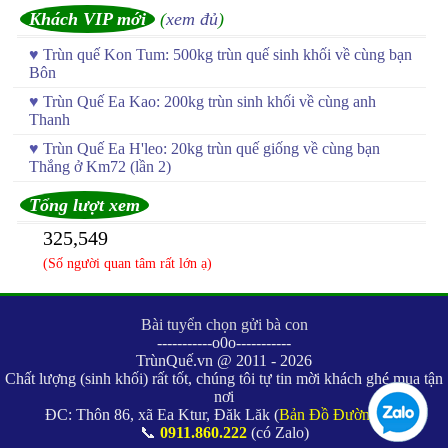
Khách VIP mới
(
xem đủ
)
♥
Trùn quế Kon Tum: 500kg trùn quế sinh khối về cùng bạn
Bôn
♥
Trùn Quế Ea Kao: 200kg trùn sinh khối về cùng anh
Thanh
♥
Trùn Quế Ea H'leo: 20kg trùn quế giống về cùng bạn
Thắng ở Km72 (lần 2)
Tổng lượt xem
325,549
(Số người quan tâm rất lớn ạ)
Bài tuyển chọn gửi bà con
-----------o0o-----------
TrùnQuế.vn @ 2011 - 2026
Chất lượng (sinh khối) rất tốt, chúng tôi tự tin mời khách ghé mua tận
nơi
ĐC: Thôn 86, xã Ea Ktur, Đăk Lăk (
Bản Đồ Đường Đi
)
📞
0911.860.222
(có Zalo)