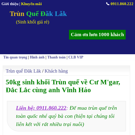
Giới thiệu
|
Khuyến mãi
📞
0911.860.222
Trùn Quế Đăk Lăk
(Sinh khối giá rẻ)
Cảm ơn hơn 1000 khách
Tin quan trọng
|
Hình ảnh
|
Thanh toán
|
CLB VIP
Trùn quế Đăk Lăk
/
Khách hàng
50kg sinh khối Trùn quế về Cư M'gar,
Đắc Lắc cùng anh Vĩnh Hảo
Liên hệ: 0911.860.222
:
Để mua trùn quế trên
toàn quốc nhé quý bà con (hiện tại chúng tôi
liên kết với rất nhiều trại nuôi)