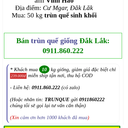
anh
Vĩnh Hảo
Địa điểm:
Cư Mgar, Đăk Lăk
Mua: 50 kg
trùn quế sinh khối
Bán
trùn quế giống
Đắk Lắk:
0911.860.222
* Khách mua
10
kg giống, giảm giá đặc biệt chỉ
miễn ship tận nơi, thu hộ COD
239.000đ
- Liên hệ:
0911.860.222
(có zalo)
(Hoặc nhắn tin:
TRUNQUE
gửi
0911860222
chúng tôi sẽ gọi lại tư vấn cẩn thận)
(Xin
cảm ơn hơn 1000 khách đã mua
)