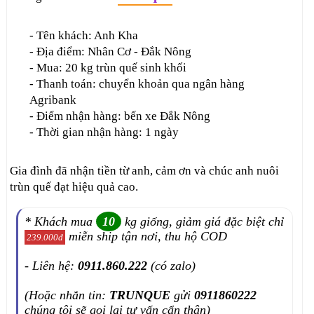
- Tên khách: Anh Kha
- Địa điểm: Nhân Cơ - Đắk Nông
- Mua: 20 kg trùn quế sinh khối
- Thanh toán: chuyển khoản qua ngân hàng
Agribank
- Điểm nhận hàng: bến xe Đắk Nông
- Thời gian nhận hàng: 1 ngày
Gia đình đã nhận tiền từ anh, cảm ơn và chúc anh nuôi
trùn quế đạt hiệu quả cao.
* Khách mua
10
kg giống, giảm giá đặc biệt chỉ
miễn ship tận nơi, thu hộ COD
239.000đ
- Liên hệ:
0911.860.222
(có zalo)
(Hoặc nhắn tin:
TRUNQUE
gửi
0911860222
chúng tôi sẽ gọi lại tư vấn cẩn thận)