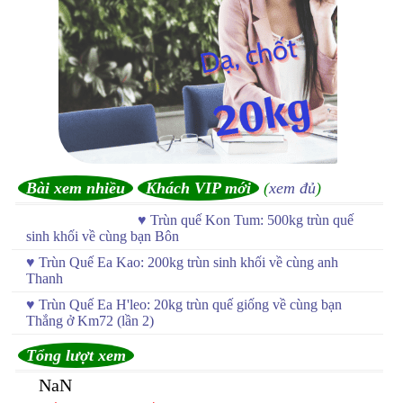
Bài xem nhiều
Khách VIP mới
(
xem đủ
)
♥
Trùn quế Kon Tum: 500kg trùn quế
sinh khối về cùng bạn Bôn
♥
Trùn Quế Ea Kao: 200kg trùn sinh khối về cùng anh
Thanh
♥
Trùn Quế Ea H'leo: 20kg trùn quế giống về cùng bạn
Thắng ở Km72 (lần 2)
Tổng lượt xem
NaN