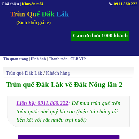
Giới thiệu
|
Khuyến mãi
📞
0911.860.222
Trùn Quế Đăk Lăk
(Sinh khối giá rẻ)
Cảm ơn hơn 1000 khách
Tin quan trọng
|
Hình ảnh
|
Thanh toán
|
CLB VIP
Trùn quế Đăk Lăk
/
Khách hàng
Trùn quế Đắk Lắk về Đắk Nông lần 2
Liên hệ: 0911.860.222
:
Để mua trùn quế trên
toàn quốc nhé quý bà con (hiện tại chúng tôi
liên kết với rất nhiều trại nuôi)